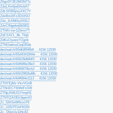
/a/ZfigvDY3E2MON77x
/a/ZduLXm6jwDrtxbA7
/a/Zdt-SFBRjmyXXC7Y
/a/ZdvBm2tFz2D1IlSO
/a/Zdu_3c5NKkyfX91J
/a/ZdvCINgebnj0b5BQ
/a/ZTNXr-xw-1ZbmsTT
/a/ZdCSXCL_8k_Tfrjb
/a/ZdKxCtywnzYZgrrk
/a/ZTNfJwlmuCeqOEbb
video/watch/65db9f94fb9 ... 4156.12030
video/watch/65d4341844e ... 4156.12030
video/watch/65629d684f3 ... 4156.12030
video/watch/64f689e39e3 ... 4156.12030
video/watch/64f6870bcb2 ... 4156.12030
video/watch/6562982bd9b ... 4156.12030
video/watch/64f684e1113 ... 4156.12030
u/a/ZTNYEjMz-VkvVGnB
u/a/ZTNi1ECY6h8nFsSW
u/a/ZTNpJ546JGYImpH1
u/a/ZTNTlZAOEk3ppmIO
/a/Zc_f2thSeW9zscF8
/a/Zc_U25ITFGrFK0Sf
a/Zc_TAlxn1y1iHc43