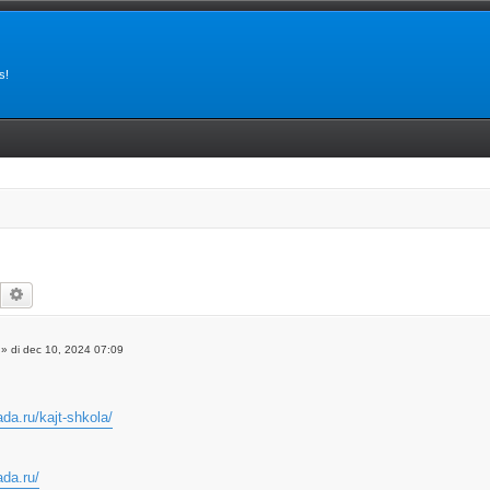
s!
Zoek
Uitgebreid zoeken
»
di dec 10, 2024 07:09
ada.ru/kajt-shkola/
ada.ru/