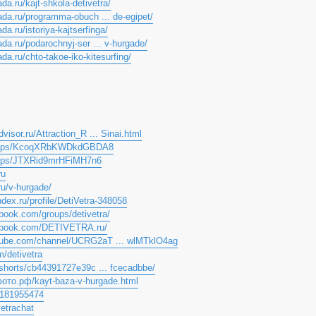
ada.ru/kajt-shkola-detivetra/
hada.ru/programma-obuch ... de-egipet/
ada.ru/istoriya-kajtserfinga/
ada.ru/podarochnyj-ser ... v-hurgade/
ada.ru/chto-takoe-iko-kitesurfing/
dvisor.ru/Attraction_R ... Sinai.html
/maps/KcoqXRbKWDkdGBDA8
maps/JTXRid9mrHFiMH7n6
ru
.ru/v-hurgade/
ndex.ru/profile/DetiVetra-348058
book.com/groups/detivetra/
cebook.com/DETIVETRA.ru/
tube.com/channel/UCRG2aT ... wlMTklO4ag
m/detivetra
u/shorts/cb44391727e39c ... fcecadbbe/
фото.рф/kayt-baza-v-hurgade.html
9181955474
vetrachat