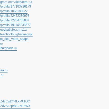
agram.com/detivetra.ru/
u/profile/177183726173
u/profile/1068186022
u/profile/22472239976
u/profile/72204785887
u/profile/191148233877
jteeyka8afw.xn--p1ai
iteschoolhurghadaegypt
ite_deti_vetra_anapa
ru
olhurghada.ru
sea.ru
.ru
/a/ZdvCwDY4Lkx9j1OO
u/a/ZdvAL3ptMCiNF8WX