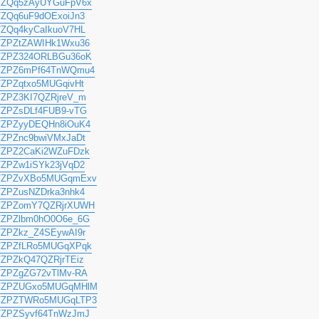
u/a/ZQq5zAyUYGuFpV6x
/a/ZQq6uF9dOExoiJn3
/a/ZQq4kyCaIkuoV7HL
u/a/ZPZtZAWIHk1Wxu36
u/a/ZPZ324ORLBGu36oK
u/a/ZPZ6mPf64TnWQmu4
/a/ZPZqtxo5MUGqivHt
/a/ZPZ3KI7QZRjreV_m
/a/ZPZsDLf4FUB9-vTG
u/a/ZPZyyDEQHn8iOuK4
/a/ZPZnc9bwiVMxJaDt
u/a/ZPZ2CaKi2WZuFDzk
/a/ZPZw1iSYk23jVqD2
u/a/ZPZvXBo5MUGqmExv
/a/ZPZusNZDrka3nhk4
u/a/ZPZomY7QZRjrXUWH
u/a/ZPZlbm0hO0O6e_6G
/a/ZPZkz_Z4SEywAI9r
u/a/ZPZfLRo5MUGqXPqk
/a/ZPZkQ47QZRjrTEiz
/a/ZPZgZG72vTlMv-RA
u/a/ZPZUGxo5MUGqMHlM
u/a/ZPZTWRo5MUGqLTP3
u/a/ZPZSyvf64TnWzJmJ