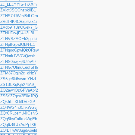
/a/Zc_LEcYYfS-TrXXm
/a/ZVjdtJSQOhzbk0B1
u/a/ZTNS7dJWml8dLCim
/a/ZVdT4K4CRxpHZx1i
u/a/ZVdb9TtUnQGek7_G
/a/ZTNUDrwjFj4U3LBI
/a/ZTNVSZAOEk3pp-ki
/a/ZTNptIGpwlQkN-E1
u/a/ZTNqooGpwlQkORsw
/a/ZTNnrk1VVGtQwolr
/a/ZTNS0bwjFj4U25A9
u/a/ZTNG7QlmuCeqISH6
/a/ZTM87Ogjh2c_dNzY
/b/ZS5ge6k6swm-YNzl
/b/ZS1BbXqKjhX4tA9_
u/a/ZQ2aw4OzGFVaAbr2
u/b/ZS5YZ7qcv2E0eJPQ
/a/ZQrJrb_XDifDVzGP
/a/ZQrIWS4n3ChkWGvj
u/a/ZQrCRLpsYU4IGsNS
/a/ZQq5kyCaIkuoWgEb
/a/ZQq6z8LJ7AdPjTX6
/a/ZQrBHwW8ugdAoeld