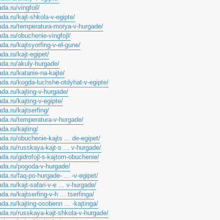
da.ru/vingfoil/
ada.ru/kajt-shkola-v-egipte/
hada.ru/temperatura-morya-v-hurgade/
ada.ru/obuchenie-vingfojl/
ada.ru/kajtsyorfing-v-el-gune/
ada.ru/kajt-egipet/
ada.ru/akuly-hurgade/
ada.ru/katanie-na-kajte/
hada.ru/kogda-luchshe-otdyhat-v-egipte/
ada.ru/kajting-v-hurgade/
ada.ru/kajting-v-egipte/
ada.ru/kajtserfing/
hada.ru/temperatura-v-hurgade/
ada.ru/kajting/
ada.ru/obuchenie-kajts ... de-egipet/
ada.ru/russkaya-kajt-s ... v-hurgade/
ada.ru/gidrofojl-s-kajtom-obuchenie/
hada.ru/pogoda-v-hurgade/
ada.ru/faq-po-hurgade- ... -v-egipet/
da.ru/kajt-safari-v-e ... v-hurgade/
da.ru/kajtserfing-v-h ... tserfinga/
ada.ru/kajting-osobenn ... -kajtinga/
hada.ru/russkaya-kajt-shkola-v-hurgade/