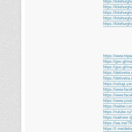
https://kitehurgh
https://kitehurg
https://kitehurgh
https://kitehurgh
https://kitehurgh
https://www.tripa
https://goo.gl
https://goo.gl/
https://detivetra.
https://detivetra
https://uslugi.ya
https://www.face
https://www.fa
https://www.you
https://twitter.co
https://rutube.r
https://кайтинг-
https://wa.me/7
https://t.me/deti