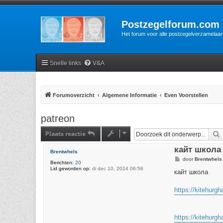
Postzegelforum.com
Het forum voor alle postzegelverzamelaar
Snelle links
V&A
Forumoverzicht
Algemene Informatie
Even Voorstellen
patreon
Plaats reactie
кайт школа
Brentwhels
B
door
Brentwhels
Berichten:
20
e
Lid geworden op:
di dec 10, 2024 06:56
r
кайт школа
i
c
h
https://kitehurgh
t
https://kitehurgh