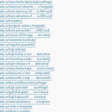
ada.ru/obuchenie-detej-kajtsyorfingu/
ada.ru/stoimost-obuche ... v-hurgade/
ada.ru/kurs-bazovyj-10 ... a-450-usd/
ada.ru/kurs-ekspress-6 ... a-300-usd/
ada.ru/kontakty/
hada.ru/prognoz-vetra-v-hurgade/
ada.ru/kurs-pro-prodvi ... j-600-usd/
ada.ru/vesna-2024-egip ... eti-vetra/
ada.ru/vesennie-kanikuly/
ada.ru/majskie-prazdniki/
ada.ru/kajt-shkola/
ada.ru/kajt-kemp-v-hur ... detivetra/
ada.ru/zhenskaya-kajt- ... lya-detej/
da.ru/kajt-shkola-v-h ... detivetra/
hada.ru/obuchenie-kajts ... snom-more/
ada.ru/ekskursii-v-hur ... erblyudah/
ada.ru/devochki-i-kajt ... -devushek/
ada.ru/iko-sertifikat-katsyorfinga/
da.ru/kajt-spot-deti- ... syorfinga/
da.ru/gidrofojl-gidro ... za-3-dnya/
da.ru/kajt-kajtsyorfi ... -istoriya/
ada.ru/individualnoe-o ... -s-kajtom/
ada.ru/veter-v-hurgade/
ada.ru/akuly-v-egipte/