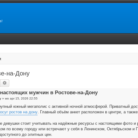
s!
t
ве-на-Дону
Zoek
Uitgebreid zoeken
настоящих мужчин в Ростове-на-Дону
y
»
wo apr 15, 2026 22:55
рупный южный мегаполис с активной ночной атмосферой. Приватный досу
осуг ростов на дону
. Главный объём анкет расположен в центре, а такж
е девушки стоит учитывать на надёжные ресурсы с настоящими фото и 
дом по всему городу или встречают у себя в Ленинском, Октябрьском и 
доступного до элитных цен.