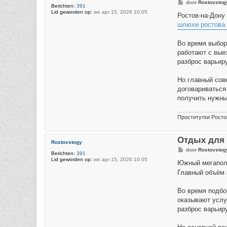
B
door
Rostovstog
Berichten:
391
e
Lid geworden op:
wo apr 15, 2026 10:05
r
Ростов-на-Дону
i
шлюхи ростова
c
h
t
Во время выбор
работают с вые
разброс варьир
Но главный сов
договариваться
получить нужны
Проститутки Росто
Отдых для 
Rostovstogy
B
door
Rostovstog
Berichten:
391
e
Lid geworden op:
wo apr 15, 2026 10:05
r
Южный мегаполи
i
Главный объём 
c
h
t
Во время подбо
оказывают услу
разброс варьиру