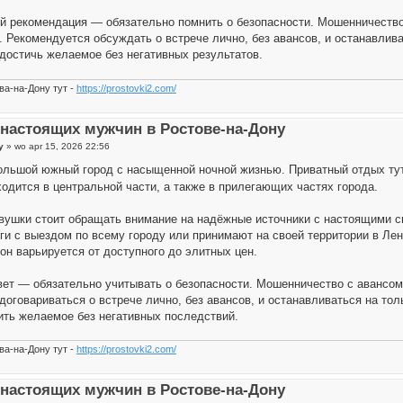
й рекомендация — обязательно помнить о безопасности. Мошенничество 
. Рекомендуется обсуждать о встрече лично, без авансов, и останавли
достичь желаемое без негативных результатов.
ва-на-Дону тут -
https://prostovki2.com/
настоящих мужчин в Ростове-на-Дону
y
»
wo apr 15, 2026 22:56
ольшой южный город с насыщенной ночной жизнью. Приватный отдых ту
ходится в центральной части, а также в прилегающих частях города.
вушки стоит обращать внимание на надёжные источники с настоящими с
ги с выездом по всему городу или принимают на своей территории в Ле
он варьируется от доступного до элитных цен.
вет — обязательно учитывать о безопасности. Мошенничество с авансом 
договариваться о встрече лично, без авансов, и останавливаться на т
ить желаемое без негативных последствий.
ва-на-Дону тут -
https://prostovki2.com/
настоящих мужчин в Ростове-на-Дону