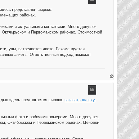
o
g
здесь представлен широко:
излежащих районах.
имками и актуальными контактами. Много девушек
, Октябрьском и Первомайском районах. Стоимостной
сти, увы, встречается часто. Рекомендуется
ованные анкеты. Ответственный подход поможет
O
m
h
o
o
g
тдых здесь предлагается широко:
заказать шлюху
.
альными фото и рабочими номерами. Много девушек
ком, Октябрьском и Первомайском районах. Ценовой