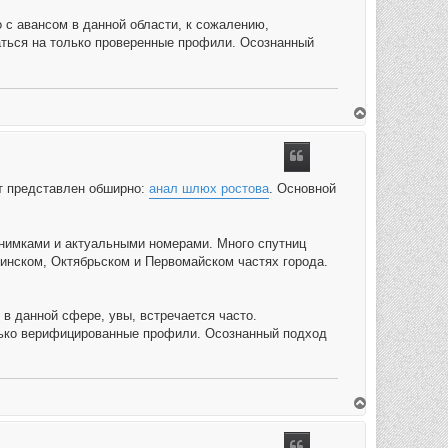
с авансом в данной области, к сожалению,
ваться на только проверенные профили. Осознанный
O
m
h
o
o
g
т представлен обширно:
анал шлюх ростова
. Основной
нимками и актуальными номерами. Много спутниц
нинском, Октябрьском и Первомайском частях города.
в данной сфере, увы, встречается часто.
олько верифицированные профили. Осознанный подход
O
m
h
o