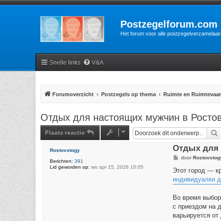
Postzegelforum.com
Het forum voor alle postzegelverzamelaar
Snelle links
V&A
Forumoverzicht
Postzegels op thema
Ruimte en Ruimtevaar
Отдых для настоящих мужчин в Росто
Plaats reactie
Отдых для 
Rostovstogy
B
door
Rostovstog
Berichten:
391
e
Lid geworden op:
wo apr 15, 2026 10:05
r
Этот город — к
i
индивидуалки д
c
h
t
Во время выбор
с приездом на 
варьируется от 