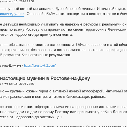
y
»
wo apr 15, 2026 22:57
 — крупный южный мегаполис с бурной ночной жизнью. Интимный отдых 
 индивидуалки
. Основной объём анкет находится в центре, а также в бл
е девушки необходимо учитывать на надёжные ресурсы с реальными сн
здом по всему Ростову или принимают на своей территории в Ленинском
уется от недорогого до премиум-сегмента.
ет — обязательно помнить о осторожности. Обман с авансом в этой обла
 о встрече лично, без авансов, и останавливаться на только верифицир
й результат без негативных результатов.
ва-на-Дону тут -
https://prostovki2.com/
настоящих мужчин в Ростове-на-Дону
y
»
wo apr 15, 2026 23:00
с — крупный южный город с активной ночной атмосферой. Интимный о
анкет расположен в центре, а также в близлежащих районах.
ре партнёрши стоит обращать внимание на проверенные источники с ре
ги с приездом на дом по всему Ростову или принимают у себя в Ленинс
ется от недорогого до элитных цен.