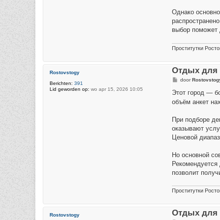
Однако основно
распространено
выбор поможет 
Проститутки Росто
Отдых для 
Rostovstogy
B
door
Rostovstog
Berichten:
391
e
Lid geworden op:
wo apr 15, 2026 10:05
r
Этот город — б
i
объём анкет на
c
h
t
При подборе де
оказывают услу
Ценовой диапаз
Но основной со
Рекомендуется 
позволит получ
Проститутки Росто
Отдых для 
Rostovstogy