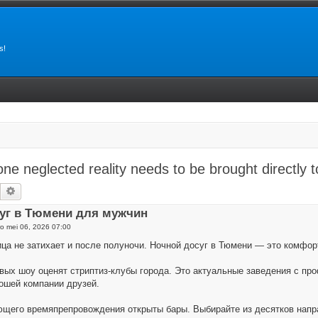
s!
 one neglected reality needs to be brought directly 
Zoek
Uitgebreid zoeken
уг в Тюмени для мужчин
o mei 06, 2026 07:00
ца не затихает и после полуночи. Ночной досуг в Тюмени — это комфор
вых шоу оценят стриптиз-клубы города. Это актуальные заведения с п
рошей компании друзей.
щего времяпрепровождения открыты бары. Выбирайте из десятков напра