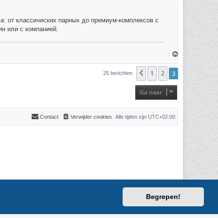
а: от классических парных до премиум-комплексов с
ин или с компанией.
O
m
h
o
1
2
3
Vorige
25 berichten
o
g
Ga naar
Contact
Verwijder cookies
Alle tijden zijn
UTC+02:00
Begrepen!