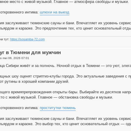
мное место с живой музыкой. Главное — атмосфера свободы и музыки.
откровенного интима:
шлюхи на выезд
ия заслуживают тюменские сауны и бани. Впечатляет их уровень сервис
льярдом и караоке. Это предпочтение тех, кто ценит основательный отд
ни тут:
https://sosamba-72.com
уг в Тюмени для мужчин
o mei 06, 2026 07:01
ца Сибири живёт и за полночь. Ночной отдых в Тюмени — это уют, элег
щных шоу оценят стриптиз-клубы города. Это актуальные заведения с
от рутины в хорошей компании друзей.
щего времяпрепровождения открыты бары. Выбирайте из десятков направ
то с живой музыкой. Главное — обстановка свободы и музыки.
откровенного интима:
проститутки тюмень
ия заслуживают тюменские сауны и бани. Впечатляет их уровень сервис
льярдом и караоке. Это выбор тех, кто ценит основательный отдых — од