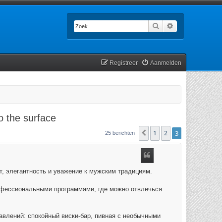
Zoek
Uitgebreid zoek
Registreer
Aanmelden
to the surface
1
2
3
Vorige
25 berichten
т, элегантность и уважение к мужским традициям.
рофессиональными программами, где можно отвлечься
влений: спокойный виски-бар, пивная с необычными