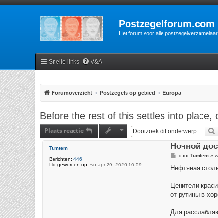
Postzegelforum.com
Het forum voor alle postzegelverzamelaar
Snelle links
V&A
Forumoverzicht
Postzegels op gebied
Europa
Before the rest of this settles into place,
Plaats reactie
Ночной дос
Tumtem
B
door
Tumtem
»
w
Berichten:
446
e
Lid geworden op:
wo apr 29, 2026 10:59
r
Нефтяная столи
i
c
h
Ценители краси
t
от рутины в хо
Для расслабляю