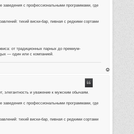
ые заведения с профессиональными программами, где
влений: тихий виски-бар, пивная с редкими сортами
виса: от традиционных парных до премиум-
тдых — один или с компанией.
O
m
h
o
o
g
т, элегантность и уважение к мужским обычаям.
ые заведения с профессиональными программами, где
влений: тихий виски-бар, пивная с редкими сортами