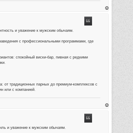
O
m
h
o
o
g
антность и уважение к мужским обычаям.
 заведения с профессиональными программами, где
антов: спокойный виски-бар, пивная с редкими
ки.
а: от традиционных парных до премиум-комплексов с
ин или с компанией.
O
m
h
o
o
g
тиль и уважение к мужским обычаям.