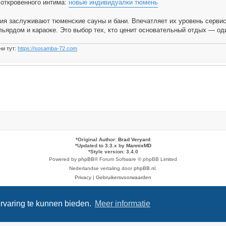
откровенного интима:
новые индивидуалки тюмень
ия заслуживают тюменские сауны и бани. Впечатляет их уровень сервис
льярдом и караоке. Это выбор тех, кто ценит основательный отдых — од
ни тут:
https://sosamba-72.com
*
Original Author:
Brad Veryard
*
Updated to 3.3.x by
MannixMD
*
Style version: 3.4.0
Powered by
phpBB
® Forum Software © phpBB Limited
Nederlandse vertaling door
phpBB.nl
.
Privacy
|
Gebruikersvoorwaarden
rvaring te kunnen bieden.
Meer informatie