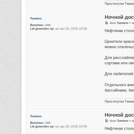
Проститутки Тюме
Ночной дос
Tumtem
B
door
Tumtem
»
w
Berichten:
446
e
Lid geworden op:
wo apr 29, 2026 10:59
r
Нефтяная столи
i
c
h
Ценители краси
t
можно отвлечьс
Для расслабляю
сортами или ож
Для любителей 
Отдельного вни
бассейнами, би
Проститутки Тюме
Ночной дос
Tumtem
B
door
Tumtem
»
w
Berichten:
446
e
Lid geworden op:
wo apr 29, 2026 10:59
r
Нефтяная столи
i