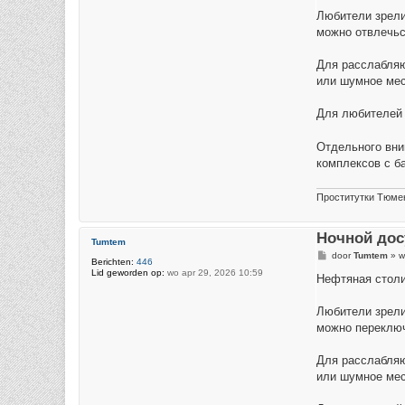
c
h
Любители зрели
t
можно отвлечьс
Для расслабляю
или шумное мес
Для любителей 
Отдельного вни
комплексов с б
Проститутки Тюме
Ночной дос
Tumtem
B
door
Tumtem
»
w
Berichten:
446
e
Lid geworden op:
wo apr 29, 2026 10:59
r
Нефтяная столи
i
c
h
Любители зрели
t
можно переключ
Для расслабляю
или шумное мес