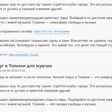
щных шоу по достоинству оценят стриптиз-клубы города. Это актуальн
я от рутины в хорошей компании друзей.
щего времяпрепровождения работают бары. Выбирайте из десятков напра
то с живой музыкой. Главное — атмосфера свободы и музыки.
откровенного интима:
проститутки телеграмм
мания заслуживают тюменские сауны и бани. Впечатляет их уровень сер
ассейнами, бильярдом и караоке. Это выбор тех, кто ценит настоящий о
ни тут:
https://sosamba-72.com
уг в Тюмени для мужчин
o mei 06, 2026 07:03
ца не затихает и после полуночи. Ночной отдых в Тюмени — это комфор
щных шоу по достоинству оценят стриптиз-клубы города. Это актуальн
иться от рутины в приятной компании друзей.
щего времяпрепровождения открыты бары. Подбирайте из десятков напра
то с живой музыкой. Главное — обстановка свободы и музыки.