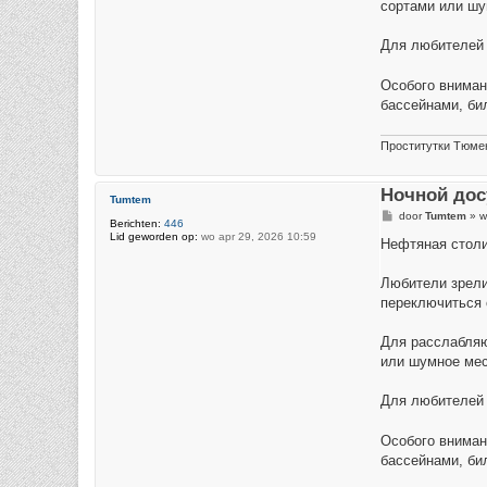
сортами или шу
Для любителей 
Особого вниман
бассейнами, би
Проститутки Тюме
Ночной дос
Tumtem
B
door
Tumtem
»
w
Berichten:
446
e
Lid geworden op:
wo apr 29, 2026 10:59
r
Нефтяная столи
i
c
h
Любители зрели
t
переключиться 
Для расслабляю
или шумное мес
Для любителей 
Особого вниман
бассейнами, би