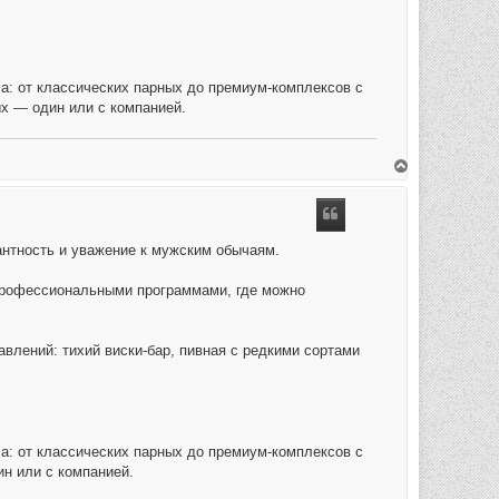
а: от классических парных до премиум-комплексов с
ых — один или с компанией.
O
m
h
o
o
g
антность и уважение к мужским обычаям.
 профессиональными программами, где можно
лений: тихий виски-бар, пивная с редкими сортами
а: от классических парных до премиум-комплексов с
ин или с компанией.