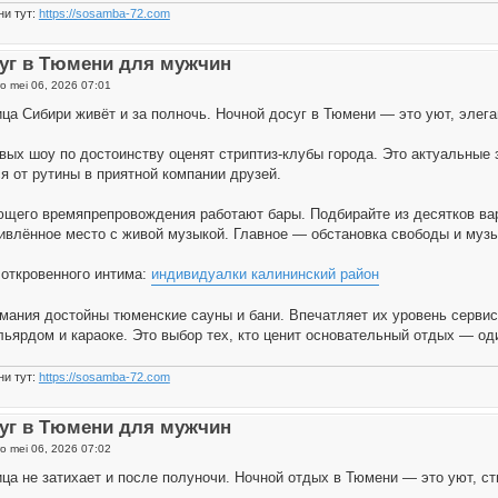
ни тут:
https://sosamba-72.com
уг в Тюмени для мужчин
o mei 06, 2026 07:01
ца Сибири живёт и за полночь. Ночной досуг в Тюмени — это уют, элег
вых шоу по достоинству оценят стриптиз-клубы города. Это актуальные
я от рутины в приятной компании друзей.
щего времяпрепровождения работают бары. Подбирайте из десятков вари
ивлённое место с живой музыкой. Главное — обстановка свободы и музы
откровенного интима:
индивидуалки калининский район
мания достойны тюменские сауны и бани. Впечатляет их уровень сервис
льярдом и караоке. Это выбор тех, кто ценит основательный отдых — од
ни тут:
https://sosamba-72.com
уг в Тюмени для мужчин
o mei 06, 2026 07:02
ца не затихает и после полуночи. Ночной отдых в Тюмени — это уют, с