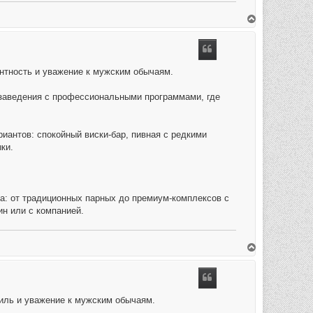
O
m
h
o
o
g
антность и уважение к мужским обычаям.
 заведения с профессиональными программами, где
антов: спокойный виски-бар, пивная с редкими
ки.
а: от традиционных парных до премиум-комплексов с
ин или с компанией.
O
m
h
o
o
g
тиль и уважение к мужским обычаям.