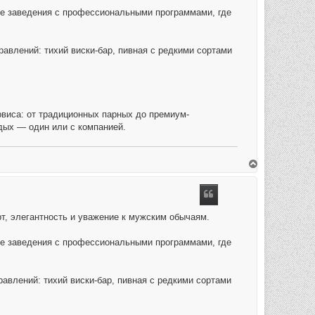
ые заведения с профессиональными программами, где
влений: тихий виски-бар, пивная с редкими сортами
виса: от традиционных парных до премиум-
тдых — один или с компанией.
O
m
h
o
o
g
т, элегантность и уважение к мужским обычаям.
ые заведения с профессиональными программами, где
влений: тихий виски-бар, пивная с редкими сортами