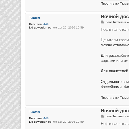
Проститутки Тюме
Ночной дос
Tumtem
B
door
Tumtem
»
w
Berichten:
446
e
Lid geworden op:
wo apr 29, 2026 10:59
r
Нефтяная столи
i
c
h
Ценители краси
t
можно отвлечьс
Для расслабляю
сортами или ож
Для любителей 
Отдельного вни
бассейнами, би
Проститутки Тюме
Ночной дос
Tumtem
B
door
Tumtem
»
w
Berichten:
446
e
Lid geworden op:
wo apr 29, 2026 10:59
r
Нефтяная столи
i