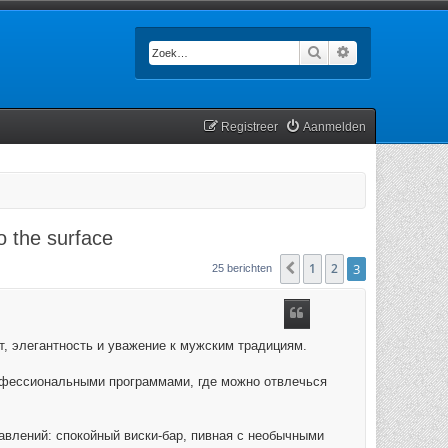
Zoek
Uitgebreid zoek
Registreer
Aanmelden
to the surface
1
2
3
Vorige
25 berichten
т, элегантность и уважение к мужским традициям.
рофессиональными программами, где можно отвлечься
влений: спокойный виски-бар, пивная с необычными