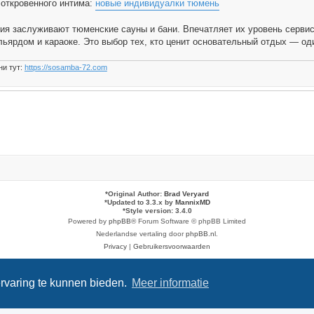
откровенного интима:
новые индивидуалки тюмень
ия заслуживают тюменские сауны и бани. Впечатляет их уровень сервис
льярдом и караоке. Это выбор тех, кто ценит основательный отдых — од
ни тут:
https://sosamba-72.com
*
Original Author:
Brad Veryard
*
Updated to 3.3.x by
MannixMD
*
Style version: 3.4.0
Powered by
phpBB
® Forum Software © phpBB Limited
Nederlandse vertaling door
phpBB.nl
.
Privacy
|
Gebruikersvoorwaarden
rvaring te kunnen bieden.
Meer informatie