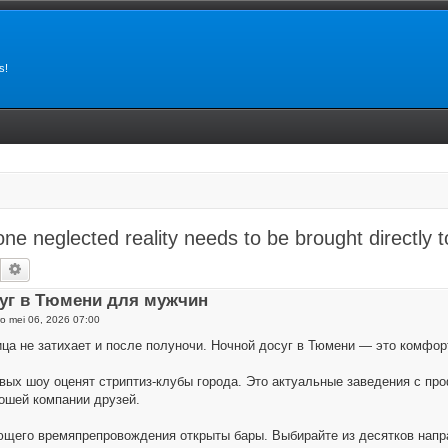
s!
 one neglected reality needs to be brought directly 
Zoek
Uitgebreid zoeken
уг в Тюмени для мужчин
o mei 06, 2026 07:00
ца не затихает и после полуночи. Ночной досуг в Тюмени — это комфор
вых шоу оценят стриптиз-клубы города. Это актуальные заведения с п
рошей компании друзей.
щего времяпрепровождения открыты бары. Выбирайте из десятков напра