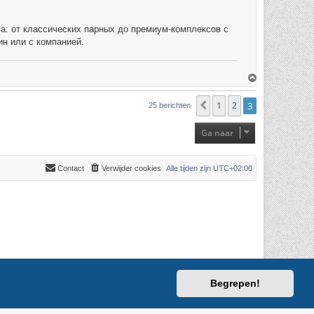
а: от классических парных до премиум-комплексов с
ин или с компанией.
O
m
h
o
1
2
3
Vorige
25 berichten
o
g
Ga naar
Contact
Verwijder cookies
Alle tijden zijn
UTC+02:00
Begrepen!