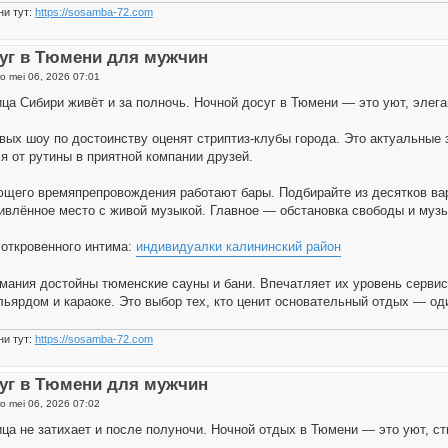
ни тут:
https://sosamba-72.com
уг в Тюмени для мужчин
o mei 06, 2026 07:01
ца Сибири живёт и за полночь. Ночной досуг в Тюмени — это уют, элег
вых шоу по достоинству оценят стриптиз-клубы города. Это актуальные
я от рутины в приятной компании друзей.
щего времяпрепровождения работают бары. Подбирайте из десятков вари
ивлённое место с живой музыкой. Главное — обстановка свободы и музы
откровенного интима:
индивидуалки калининский район
мания достойны тюменские сауны и бани. Впечатляет их уровень сервис
льярдом и караоке. Это выбор тех, кто ценит основательный отдых — од
ни тут:
https://sosamba-72.com
уг в Тюмени для мужчин
o mei 06, 2026 07:02
ца не затихает и после полуночи. Ночной отдых в Тюмени — это уют, с