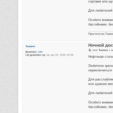
сортами или шу
Для любителей 
Особого вниман
бассейнами, би
Проститутки Тюме
Ночной дос
Tumtem
B
door
Tumtem
»
w
Berichten:
446
e
Lid geworden op:
wo apr 29, 2026 10:59
r
Нефтяная столи
i
c
h
Любители зрели
t
переключиться 
Для расслабляю
или шумное мес
Для любителей 
Особого вниман
бассейнами, би