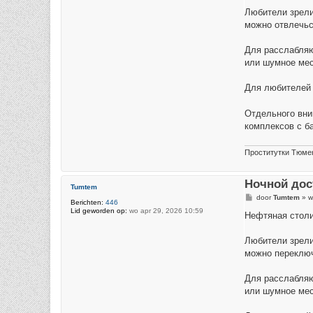
c
h
Любители зрели
t
можно отвлечьс
Для расслабляю
или шумное мес
Для любителей 
Отдельного вни
комплексов с б
Проститутки Тюме
Ночной дос
Tumtem
B
door
Tumtem
»
w
Berichten:
446
e
Lid geworden op:
wo apr 29, 2026 10:59
r
Нефтяная столи
i
c
h
Любители зрели
t
можно переключ
Для расслабляю
или шумное мес