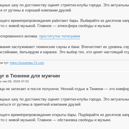
щных шоу по достоинству оценят стриптиз-клубы города. Это актуальн
я от рутины в хорошей компании друзей.
щего времяпрепровождения работают бары. Выбирайте из десятков напра
то с живой музыкой. Главное — атмосфера свободы и музыки.
откровенного интима:
проститутки телеграмм
мания заслуживают тюменские сауны и бани. Впечатляет их уровень сер
ассейнами, бильярдом и караоке. Это выбор тех, кто ценит настоящий о
ни тут:
https://sosamba-72.com
уг в Тюмени для мужчин
o mei 06, 2026 07:03
ца не затихает и после полуночи. Ночной отдых в Тюмени — это комфор
щных шоу по достоинству оценят стриптиз-клубы города. Это актуальн
иться от рутины в приятной компании друзей.
щего времяпрепровождения открыты бары. Подбирайте из десятков напра
то с живой музыкой. Главное — обстановка свободы и музыки.