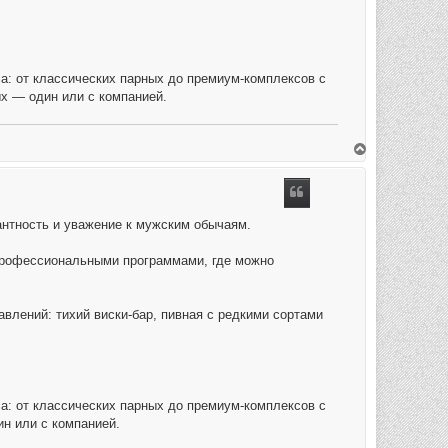
а: от классических парных до премиум-комплексов с
ых — один или с компанией.
O
m
h
o
o
g
антность и уважение к мужским обычаям.
 профессиональными программами, где можно
лений: тихий виски-бар, пивная с редкими сортами
а: от классических парных до премиум-комплексов с
ин или с компанией.