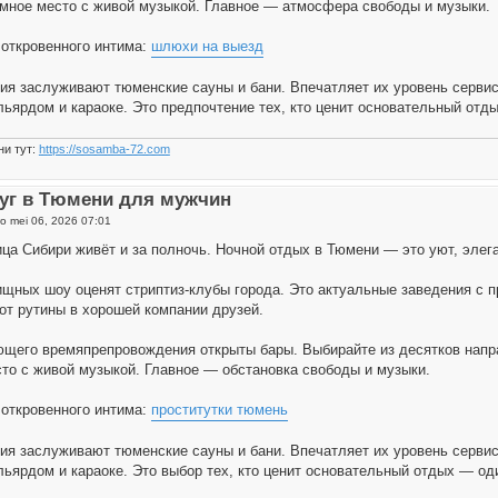
мное место с живой музыкой. Главное — атмосфера свободы и музыки.
откровенного интима:
шлюхи на выезд
ия заслуживают тюменские сауны и бани. Впечатляет их уровень сервис
льярдом и караоке. Это предпочтение тех, кто ценит основательный отд
ни тут:
https://sosamba-72.com
уг в Тюмени для мужчин
o mei 06, 2026 07:01
ца Сибири живёт и за полночь. Ночной отдых в Тюмени — это уют, элег
щных шоу оценят стриптиз-клубы города. Это актуальные заведения с
от рутины в хорошей компании друзей.
щего времяпрепровождения открыты бары. Выбирайте из десятков направ
то с живой музыкой. Главное — обстановка свободы и музыки.
откровенного интима:
проститутки тюмень
ия заслуживают тюменские сауны и бани. Впечатляет их уровень сервис
льярдом и караоке. Это выбор тех, кто ценит основательный отдых — од