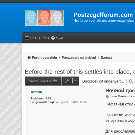
Postzegelforum.com
Het forum voor alle postzegelverzamelaar
Snelle links
V&A
Forumoverzicht
Postzegels op gebied
Europa
Before the rest of this settles into place,
Plaats reactie
Ночной дос
Tumtem
B
door
Tumtem
»
w
Berichten:
446
e
Lid geworden op:
wo apr 29, 2026 10:59
r
Нефтяная столи
i
c
h
Ценители краси
t
от рутины в хо
Для расслабляю