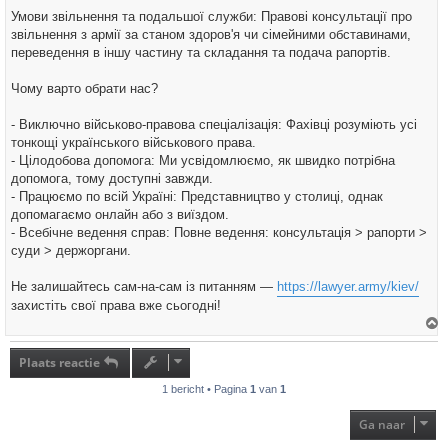
Умови звільнення та подальшої служби: Правові консультації про
звільнення з армії за станом здоров'я чи сімейними обставинами,
переведення в іншу частину та складання та подача рапортів.
Чому варто обрати нас?
- Виключно військово-правова спеціалізація: Фахівці розуміють усі
тонкощі українського військового права.
- Цілодобова допомога: Ми усвідомлюємо, як швидко потрібна
допомога, тому доступні завжди.
- Працюємо по всій Україні: Представництво у столиці, однак
допомагаємо онлайн або з виїздом.
- Всебічне ведення справ: Повне ведення: консультація > рапорти >
суди > держоргани.
Не залишайтесь сам-на-сам із питанням —
https://lawyer.army/kiev/
захистіть свої права вже сьогодні!
h
o
Plaats reactie
o
g
1 bericht • Pagina
1
van
1
Ga naar