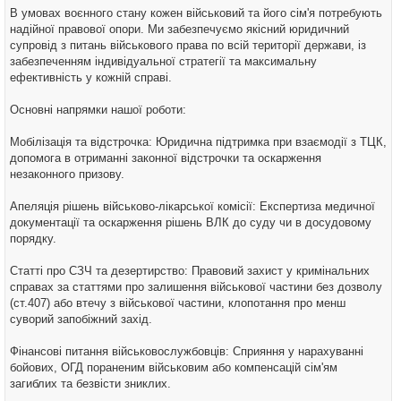
t
В умовах воєнного стану кожен військовий та його сім'я потребують
надійної правової опори. Ми забезпечуємо якісний юридичний
супровід з питань військового права по всій території держави, із
забезпеченням індивідуальної стратегії та максимальну
ефективність у кожній справі.
Основні напрямки нашої роботи:
Мобілізація та відстрочка: Юридична підтримка при взаємодії з ТЦК,
допомога в отриманні законної відстрочки та оскарження
незаконного призову.
Апеляція рішень військово-лікарської комісії: Експертиза медичної
документації та оскарження рішень ВЛК до суду чи в досудовому
порядку.
Статті про СЗЧ та дезертирство: Правовий захист у кримінальних
справах за статтями про залишення військової частини без дозволу
(ст.407) або втечу з військової частини, клопотання про менш
суворий запобіжний захід.
Фінансові питання військовослужбовців: Сприяння у нарахуванні
бойових, ОГД пораненим військовим або компенсацій сім'ям
загиблих та безвісти зниклих.