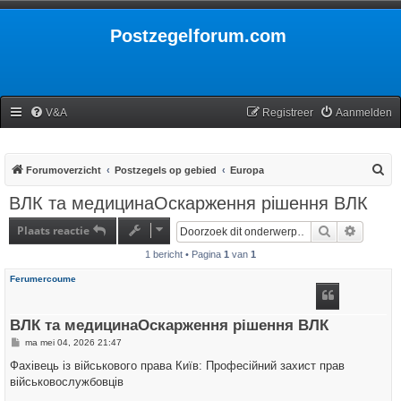
Postzegelforum.com
V&A
Registreer
Aanmelden
Z
Forumoverzicht
Postzegels op gebied
Europa
o
ВЛК та медицинаОскарження рішення ВЛК
e
Plaats reactie
Zoek
Uitgebr
k
1 bericht • Pagina
1
van
1
Ferumercoume
ВЛК та медицинаОскарження рішення ВЛК
B
ma mei 04, 2026 21:47
e
r
Фахівець із військового права Київ: Професійний захист прав
i
військовослужбовців
c
h