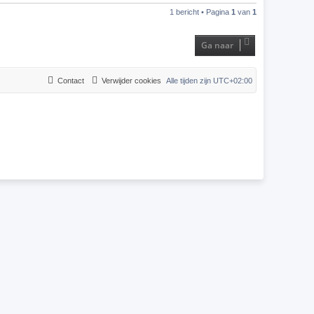
h
1 bericht • Pagina
1
van
1
o
o
g
Ga naar
Contact
Verwijder cookies
Alle tijden zijn
UTC+02:00