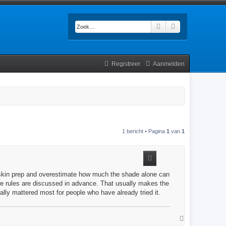
Zoek
Uitgebreid zoek
Registreer
Aanmelden
1 bericht • Pagina
1
van
1
 skin prep and overestimate how much the shade alone can
are rules are discussed in advance. That usually makes the
lly mattered most for people who have already tried it.
O
m