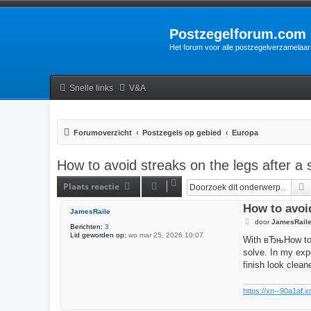
Postzegelforum.com
Het forum voor alle postzegelverzamelaar
Snelle links
V&A
Forumoverzicht
Postzegels op gebied
Europa
How to avoid streaks on the legs after a 
Plaats reactie
How to avoid
JamesRaile
B
door
JamesRail
Berichten:
3
e
Lid geworden op:
wo mar 25, 2026 10:07
r
With вЂњHow to a
i
solve. In my exp
c
h
finish look clea
t
https://xn--90a1af.x