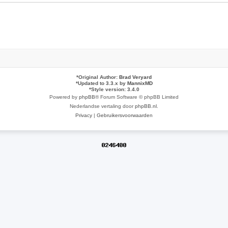
*
Original Author:
Brad Veryard
*
Updated to 3.3.x by
MannixMD
*
Style version: 3.4.0
Powered by
phpBB
® Forum Software © phpBB Limited
Nederlandse vertaling door
phpBB.nl
.
Privacy
|
Gebruikersvoorwaarden