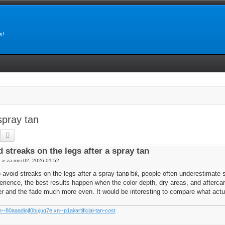
s!
spray tan
Zoek
Uitgebreid zoeken
 streaks on the legs after a spray tan
e
»
za mei 02, 2026 01:52
void streaks on the legs after a spray tanвЂќ, people often underestimate
erience, the best results happen when the color depth, dry areas, and afterc
ner and the fade much more even. It would be interesting to compare what actua
n--80aaadiojf0bujuq7e.xn--p1ai/artificial-tan-cost