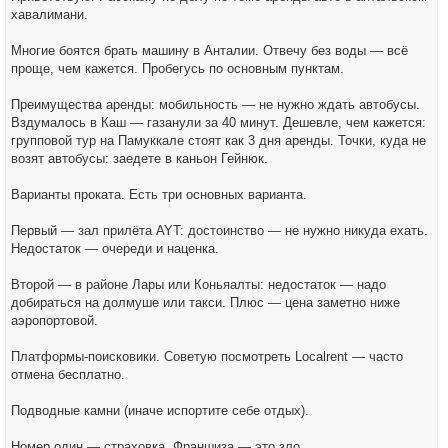
t
хавалимани.
Многие боятся брать машину в Анталии. Отвечу без воды — всё
проще, чем кажется. Пробегусь по основным пунктам.
Преимущества аренды: мобильность — не нужно ждать автобусы.
Вздумалось в Каш — газанули за 40 минут. Дешевле, чем кажется:
групповой тур на Памуккале стоят как 3 дня аренды. Точки, куда не
возят автобусы: заедете в каньон Гейнюк.
Варианты проката. Есть три основных варианта.
Первый — зал прилёта AYT: достоинство — не нужно никуда ехать.
Недостаток — очереди и наценка.
Второй — в районе Лары или Коньяалты: недостаток — надо
добираться на долмуше или такси. Плюс — цена заметно ниже
аэропортовой.
Платформы-поисковики. Советую посмотреть Localrent — часто
отмена бесплатно.
Подводные камни (иначе испортите себе отдых).
Номер один — страховка. Франшиза — это зло.