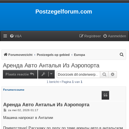
Postzegelforum.com
V&A
Registreer
Aanmelden
Z
Forumoverzicht
Postzegels op gebied
Europa
o
Аренда Авто Анталья Из Аэропорта
e
Plaats reactie
Zoek
Uitgebr
k
1 bericht • Pagina
1
van
1
Ferumercoume
Аренда Авто Анталья Из Аэропорта
B
za mei 02, 2026 01:17
e
r
Машина напрокат в Анталии
i
c
h
Приветствую! Расскажу по делу по теме аренды авто в антальском