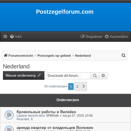
Postzegelforum.com
V&A
Registreer
Aanmelden
Z
Forumoverzicht
Postzegels op gebied
Nederland
o
Nederland
e
Nieuw onderwerp
Zoek
Uitgebreid zoe
k
1
2
Volgende
43 onderwerpen
Onderwerpen
Кровельные работы в Вилейке
Laatste bericht door
SPBReils
«
ma jul 27, 2026 10:56
Reacties:
1
аренда квартир от владельцев Воложин