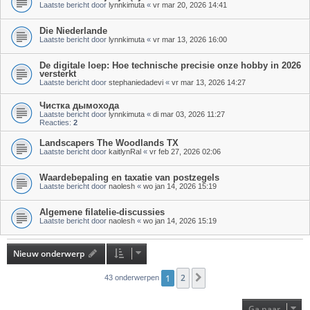
Laatste bericht door
lynnkimuta
«
vr mar 20, 2026 14:41
Die Niederlande
Laatste bericht door
lynnkimuta
«
vr mar 13, 2026 16:00
De digitale loep: Hoe technische precisie onze hobby in 2026
versterkt
Laatste bericht door
stephaniedadevi
«
vr mar 13, 2026 14:27
Чистка дымохода
Laatste bericht door
lynnkimuta
«
di mar 03, 2026 11:27
Reacties:
2
Landscapers The Woodlands TX
Laatste bericht door
kaitlynRal
«
vr feb 27, 2026 02:06
Waardebepaling en taxatie van postzegels
Laatste bericht door
naolesh
«
wo jan 14, 2026 15:19
Algemene filatelie-discussies
Laatste bericht door
naolesh
«
wo jan 14, 2026 15:19
Nieuw onderwerp
1
2
Volgende
43 onderwerpen
Ga naar