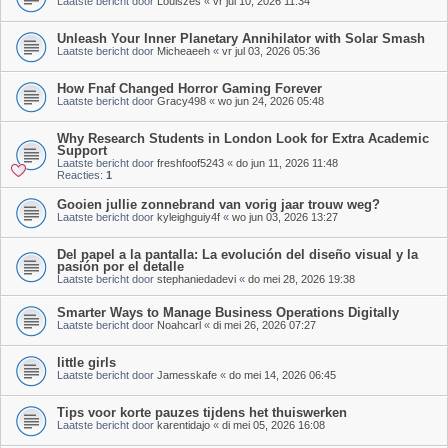
Laatste bericht door
Louiszes
«
vr jul 10, 2026 11:34
Unleash Your Inner Planetary Annihilator with Solar Smash
Laatste bericht door
Micheaeeh
«
vr jul 03, 2026 05:36
How Fnaf Changed Horror Gaming Forever
Laatste bericht door
Gracy498
«
wo jun 24, 2026 05:48
Why Research Students in London Look for Extra Academic
Support
Laatste bericht door
freshfoof5243
«
do jun 11, 2026 11:48
Reacties:
1
Gooien jullie zonnebrand van vorig jaar trouw weg?
Laatste bericht door
kyleighguiy4f
«
wo jun 03, 2026 13:27
Del papel a la pantalla: La evolución del diseño visual y la
pasión por el detalle
Laatste bericht door
stephaniedadevi
«
do mei 28, 2026 19:38
Smarter Ways to Manage Business Operations Digitally
Laatste bericht door
Noahcarl
«
di mei 26, 2026 07:27
little girls
Laatste bericht door
Jamesskafe
«
do mei 14, 2026 06:45
Tips voor korte pauzes tijdens het thuiswerken
Laatste bericht door
karentidajo
«
di mei 05, 2026 16:08