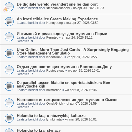
De digitale wereld verandert sneller dan ooit
Laatste bericht door
stephaniedadevi
«
do apr 30, 2026 11:33
An Irresistible Ice Cream Making Experience
Laatste bericht door
Nancyoung
«
ma apr 27, 2026 03:52
Интимный и релакс-досуг для мужчин в Перми
Laatste bericht door
Permted
«
vr apr 24, 2026 15:12
Reacties:
9
Uno Online: More Than Just Cards - A Surprisingly Engaging
Store Management Simulatio
Laatste bericht door
leneeblue22
«
vr apr 24, 2026 08:27
Отдых для настоящих мужчин в Ростове-на-Дону
Laatste bericht door
Rostovstogy
«
wo apr 15, 2026 16:01
Reacties:
7
De parallel tussen filatelie en sportstatistieken: Een
analytische kijk
Laatste bericht door
kalmarneo
«
wo apr 08, 2026 16:46
Настоящие интим-развлечения для мужчин в Омске
Laatste bericht door
OmskGrich
«
di apr 07, 2026 09:59
Reacties:
7
Holandia to kraj o niezwykłej kulturze
Laatste bericht door
lynnkimuta
«
vr mar 20, 2026 16:01
Holandia to kraj słynący