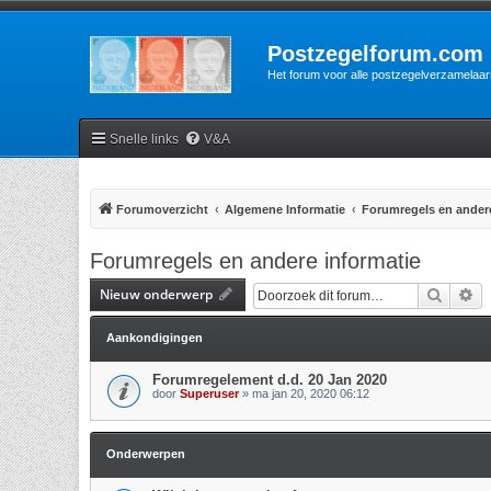
Postzegelforum.com
Het forum voor alle postzegelverzamelaar
Snelle links
V&A
Forumoverzicht
Algemene Informatie
Forumregels en andere
Forumregels en andere informatie
Nieuw onderwerp
Zoek
Ui
Aankondigingen
Forumregelement d.d. 20 Jan 2020
door
Superuser
»
ma jan 20, 2020 06:12
Onderwerpen