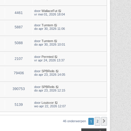
door
WallaceFut
4461
vr mei 01, 2026 18:04
door
Tumtem
5887
do apr 30, 2026 11:06
door
Tumtem
5088
do apr 30, 2026 10:01
door
Permted
2107
vr apr 24, 2026 13:37
door
SPBReils
79406
do apr 23, 2026 14:05
door
SPBReils
390753
do apr 23, 2026 12:15
door
Louisvor
5139
wo apr 22, 2026 12:07
1
2
Volgende
46 onderwerpen