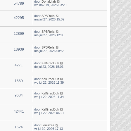
door
Donaldtab
54789
wo nov 19, 2025 03:29
door
SPBReils
42295
ma jul 27, 2026 15:09
door
SPBReils
12869
ma jul 27, 2026 12:05
door
SPBReils
13939
ma jul 27, 2026 08:53
door
KalGradDuh
4271
do jul 23, 2026 15:01
door
KalGradDuh
1669
wo jul 22, 2026 11:39
door
KalGradDuh
9684
wo jul 22, 2026 11:34
door
KalGradDuh
42441
wo jul 22, 2026 06:21
door
Louiszes
1524
vr jul 10, 2026 17:13