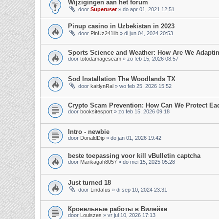
Wijzigingen aan het forum
door
Superuser
»
do apr 01, 2021 12:51
Pinup casino in Uzbekistan in 2023
door
PinUz241lib
»
di jun 04, 2024 20:53
Sports Science and Weather: How Are We Adapti
door
totodamagescam
»
zo feb 15, 2026 08:57
Sod Installation The Woodlands TX
door
kaitlynRal
»
wo feb 25, 2026 15:52
Crypto Scam Prevention: How Can We Protect Eac
door
booksitesport
»
zo feb 15, 2026 09:18
Intro - newbie
door
DonaldDip
»
do jan 01, 2026 19:42
beste toepassing voor kill vBulletin captcha
door
Marikagah8057
»
do mei 15, 2025 05:28
Just turned 18
door
Lindafus
»
di sep 10, 2024 23:31
Кровельные работы в Вилейке
door
Louiszes
»
vr jul 10, 2026 17:13