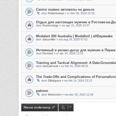
Casino казино автоматы на деньги
door
Robertswept
»
vr dec 06, 2024 21:03
Отдых для настоящих мужчин в Ростове-на-До
door
Rostovstogy
»
wo apr 15, 2026 14:57
Modalert 200 Australia | Modafinil | allDayawake
door
daisymiller
»
ma aug 18, 2025 07:52
Интимный и релакс-досуг для мужчин в Перми
door
Permted
»
vr apr 24, 2026 13:31
Training and Tactical Alignment: A Data-Grounde
door
totosafereult
»
zo feb 15, 2026 08:31
The Trade-Offs and Complications of Personaliz
door
Elliottguice
»
wo feb 14, 2024 22:23
patreon
door
MelvinJem
»
ma dec 09, 2024 12:26
Nieuw onderwerp