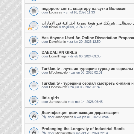
недорого снять квартиру на сутки Воложин
door
Louiszes
»
vr jul 10, 2026 11:33
ديجيتال... شريكك نحو هوية بصرية احترافية في الإمارات
door
tahwal
»
do jul 09, 2026 13:22
Has Anyone Used An Online Dissertation Proposal
door
DaveMartin
»
za jun 20, 2026 12:50
DAEDALIAN GIRLS
door
LionelThags
»
di feb 06, 2024 09:35
Turkfan.tv - лучшие турецкие турецкие сериал
door
Mfocheacelp
»
za jun 06, 2026 02:01
Turkfan.tv - турецкий сериал смотреть онлайн 
door
Flocasovew
»
za jun 06, 2026 01:40
little girls
door
Jamesskafe
»
do mei 14, 2026 06:45
Дезинфекция дезинсекция дератизация
door
Jonahpoeds
»
wo jan 01, 2025 08:44
Prolonging the Longevity of Industrial Roofs
door
Michaelattal
»
ma okt 28, 2024 22:04