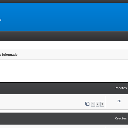
s!
 informatie
tgebreid zoeken
Reacties
26
1
2
3
Reacties