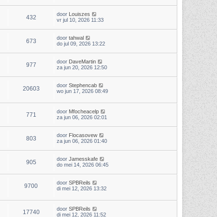
door
Louiszes
432
vr jul 10, 2026 11:33
door
tahwal
673
do jul 09, 2026 13:22
door
DaveMartin
977
za jun 20, 2026 12:50
door
Stephencab
20603
wo jun 17, 2026 08:49
door
Mfocheacelp
771
za jun 06, 2026 02:01
door
Flocasovew
803
za jun 06, 2026 01:40
door
Jamesskafe
905
do mei 14, 2026 06:45
door
SPBReils
9700
di mei 12, 2026 13:32
door
SPBReils
17740
di mei 12, 2026 11:52