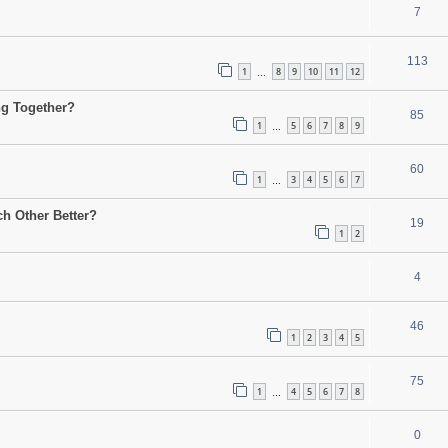
7
113
1
8
9
10
11
12
…
ng Together?
85
1
5
6
7
8
9
…
60
1
3
4
5
6
7
…
h Other Better?
19
1
2
4
46
1
2
3
4
5
75
1
4
5
6
7
8
…
0