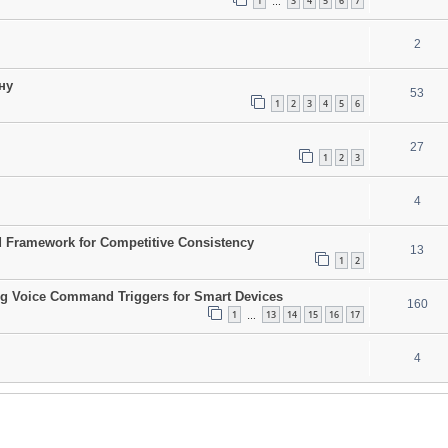
1
3
4
5
6
7
…
2
ну
53
1
2
3
4
5
6
27
1
2
3
4
d Framework for Competitive Consistency
13
1
2
ing Voice Command Triggers for Smart Devices
160
1
13
14
15
16
17
…
4