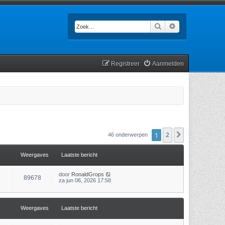
Zoek
Uitgebreid zoek
Registreer
Aanmelden
1
2
Volgende
46 onderwerpen
Weergaves
Laatste bericht
door
RonaldGrops
89678
za jun 06, 2026 17:58
Weergaves
Laatste bericht