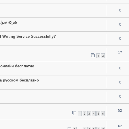
0
شركة تحول 
0
 Writing Service Successfully?
0
17
1
2
ы онлайн бесплатно
0
на русском бесплатно
0
0
52
1
2
3
4
5
6
62