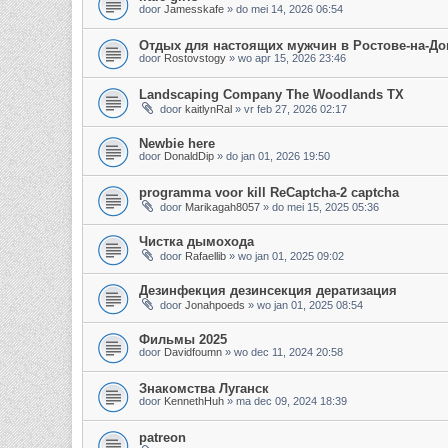
door
Jamesskafe
»
do mei 14, 2026 06:54
Отдых для настоящих мужчин в Ростове-на-До
door
Rostovstogy
»
wo apr 15, 2026 23:46
Landscaping Company The Woodlands TX
door
kaitlynRal
»
vr feb 27, 2026 02:17
Newbie here
door
DonaldDip
»
do jan 01, 2026 19:50
programma voor kill ReCaptcha-2 captcha
door
Marikagah8057
»
do mei 15, 2025 05:36
Чистка дымохода
door
Rafaellib
»
wo jan 01, 2025 09:02
Дезинфекция дезинсекция дератизация
door
Jonahpoeds
»
wo jan 01, 2025 08:54
Фильмы 2025
door
Davidfoumn
»
wo dec 11, 2024 20:58
Знакомства Луганск
door
KennethHuh
»
ma dec 09, 2024 18:39
patreon