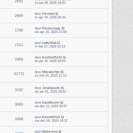
2691
zo jun 28, 2026 19:42
door
Permted
2669
vr apr 24, 2026 20:34
door
Rostovstogy
1790
wo apr 15, 2026 23:00
door
kaitlynRal
2111
vr feb 27, 2026 02:13
door
freshfoof5243
2484
do jan 15, 2026 09:00
door
MlenaboYpe
32772
zo mei 25, 2025 12:12
door
Jonahpoeds
3192
wo jan 01, 2025 08:52
door
Davidfoumn
3083
wo dec 11, 2024 20:57
door
KennethHuh
3398
ma dec 09, 2024 18:37
door
MelvinJem