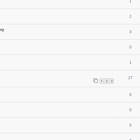
1
2
ну
3
0
1
27
1
2
3
0
0
0