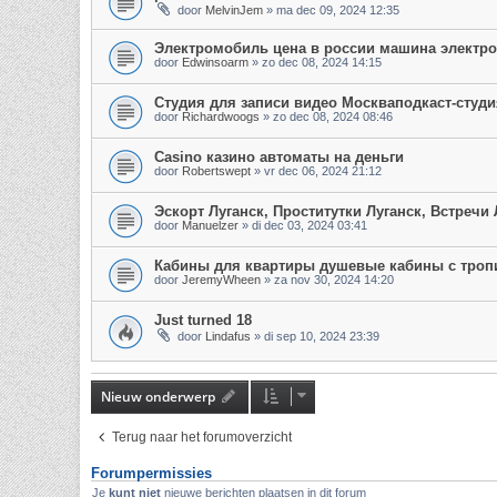
door
MelvinJem
»
ma dec 09, 2024 12:35
Электромобиль цена в россии машина электр
door
Edwinsoarm
»
zo dec 08, 2024 14:15
Студия для записи видео Москваподкаст-студи
door
Richardwoogs
»
zo dec 08, 2024 08:46
Casino казино автоматы на деньги
door
Robertswept
»
vr dec 06, 2024 21:12
Эскорт Луганск, Проститутки Луганск, Встречи
door
Manuelzer
»
di dec 03, 2024 03:41
Кабины для квартиры душевые кабины с троп
door
JeremyWheen
»
za nov 30, 2024 14:20
Just turned 18
door
Lindafus
»
di sep 10, 2024 23:39
Nieuw onderwerp
Terug naar het forumoverzicht
Forumpermissies
Je
kunt niet
nieuwe berichten plaatsen in dit forum