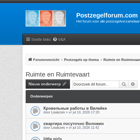
Postzegelforum.com
Het forum voor alle postzegelverzamelaar
Snelle links
V&A
Forumoverzicht
Postzegels op thema
Ruimte en Ruimtevaar
Ruimte en Ruimtevaart
Nieuw onderwerp
Zoek
Ui
Onderwerpen
Кровельные работы в Вилейке
door
Louiszes
»
vr jul 10, 2026 17:20
квартира посуточно Воложин
door
Louiszes
»
vr jul 10, 2026 11:42
little girls