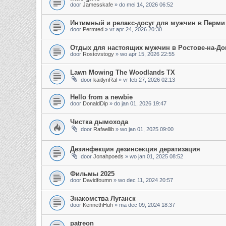
door
Jamesskafe
»
do mei 14, 2026 06:52
Интимный и релакс-досуг для мужчин в Перми
door
Permted
»
vr apr 24, 2026 20:30
Отдых для настоящих мужчин в Ростове-на-До
door
Rostovstogy
»
wo apr 15, 2026 22:55
Lawn Mowing The Woodlands TX
door
kaitlynRal
»
vr feb 27, 2026 02:13
Hello from a newbie
door
DonaldDip
»
do jan 01, 2026 19:47
Чистка дымохода
door
Rafaellib
»
wo jan 01, 2025 09:00
Дезинфекция дезинсекция дератизация
door
Jonahpoeds
»
wo jan 01, 2025 08:52
Фильмы 2025
door
Davidfoumn
»
wo dec 11, 2024 20:57
Знакомства Луганск
door
KennethHuh
»
ma dec 09, 2024 18:37
patreon