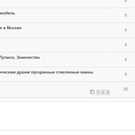
0
омобиль
0
я в Москве
0
0
 Луганск, Знакомства
0
ическим душем прозрачные стеклянные ванны
0
25
1
2
3