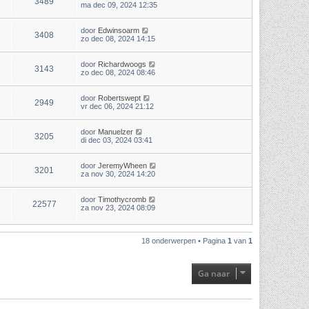
3489
ma dec 09, 2024 12:35
door
Edwinsoarm
3408
zo dec 08, 2024 14:15
door
Richardwoogs
3143
zo dec 08, 2024 08:46
door
Robertswept
2949
vr dec 06, 2024 21:12
door
Manuelzer
3205
di dec 03, 2024 03:41
door
JeremyWheen
3201
za nov 30, 2024 14:20
door
Timothycromb
22577
za nov 23, 2024 08:09
18 onderwerpen • Pagina
1
van
1
Ga naar