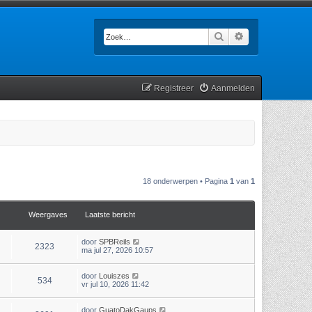
Zoek
Uitgebreid zoek
Registreer
Aanmelden
18 onderwerpen • Pagina
1
van
1
Weergaves
Laatste bericht
door
SPBReils
2323
ma jul 27, 2026 10:57
door
Louiszes
534
vr jul 10, 2026 11:42
door
GuatoDakGaups