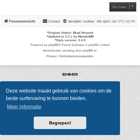
Ga naar
Forumoverzicht
Contact
Verwijder cookies
Alle tijden zijn
UTC+02:00
*
Original Author:
Brad Veryard
*
Updated to 3.3.x by
MannixMD
*
Style version: 3.4.0
Powered by
phpBB
® Forum Software © phpBB Limited
Nederlandse vertaling door
phpBB.nl
.
Privacy
|
Gebruikersvoorwaarden
Deze website maakt gebruik van cookies om de
beste surfervaring te kunnen bieden.
Meer informatie
Begrepen!