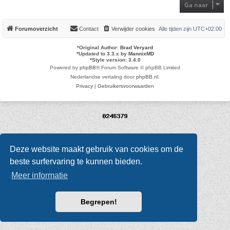
Ga naar
Forumoverzicht
Contact
Verwijder cookies
Alle tijden zijn
UTC+02:00
*
Original Author:
Brad Veryard
*
Updated to 3.3.x by
MannixMD
*
Style version: 3.4.0
Powered by
phpBB
® Forum Software © phpBB Limited
Nederlandse vertaling door
phpBB.nl
.
Privacy
|
Gebruikersvoorwaarden
Deze website maakt gebruik van cookies om de
beste surfervaring te kunnen bieden.
Meer informatie
Begrepen!