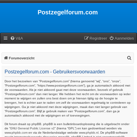
Postzegelforum.com
V&A
Registreer
Aanmelden
Z
Forumoverzicht
o
Postzegelforum.com - Gebruikersvoorwaarden
e
k
Door het bezoeken van “Postzegelforum.com” (hierna genoemd “wij”, “ons”, “onze”,
“Postzegelforum.com”, “https://www.postzegelforum.com”), ga je automatisch akkoord met
de voorwaarden. Als je niet akkoord gaat met deze voorwaarden, bezoek of gebruik
“Postzegelforum.com” dan niet langer. We hebben het recht om de voorwaarden op ieder
moment te wijzigen en zullen ons best doen om je hiervan tijdig op de hoogte te
brengen, het is echter aan te raden om zelf de voorwaarden regelmatig te controleren op
wijzigingen. Ga je niet akkoord met deze wijzigingen, maak dan niet langer gebruik van
“Postzegelforum.com”. Blijf je gebruik maken van “Postzegelforum.com”, dan ga je
automatisch akkoord met de wijzigingen en of toevoegingen.
Dit forum draait op phpBB. phpBB is een bulletinboardoplossing die is uitgebracht onder
de “
GNU General Public License v2
” (hierna “GPL”) en kan gedownload worden via
www.phpbb.com
en via de Nederlandstalige website
www.phpbb.nl
. De phpBB-software
maakt internetgebaseerde discussies mogelijk. phpBB Limited is niet verantwoordelijk