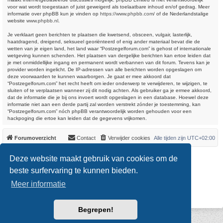
voor wat wordt toegestaan of juist geweigerd als toelaatbare inhoud en/of gedrag. Meer
informatie over phpBB kun je vinden op
https://www.phpbb.com/
of de Nederlandstalige
website
www.phpbb.nl
.
Je verklaart geen berichten te plaatsen die kwetsend, obsceen, vulgair, lasterlijk,
haatdragend, dreigend, seksueel georiënteerd of enig ander materiaal bevat die de
wetten van je eigen land, het land waar “Postzegelforum.com” is gehost of internationale
wetgeving kunnen schenden. Het plaatsen van dergelijke berichten kan ertoe leiden dat
je met onmiddellijke ingang en permanent wordt verbannen van dit forum. Tevens kan je
provider worden ingelicht. De IP-adressen van alle berichten worden opgeslagen om
deze voorwaarden te kunnen waarborgen. Je gaat er mee akkoord dat
“Postzegelforum.com” het recht heeft om ieder onderwerp te verwijderen, te wijzigen, te
sluiten of te verplaatsen wanneer zij dit nodig achten. Als gebruiker ga je ermee akkoord,
dat de informatie die je bij ons invoert wordt opgeslagen in een database. Hoewel deze
informatie niet aan een derde partij zal worden verstrekt zónder je toestemming, kan
“Postzegelforum.com” nóch phpBB verantwoordelijk worden gehouden voor een
hackpoging die ertoe kan leiden dat de gegevens vrijkomen.
Forumoverzicht
Contact
Verwijder cookies
Alle tijden zijn
UTC+02:00
*
Original Author:
Brad Veryard
Deze website maakt gebruik van cookies om de
*
Updated to 3.3.x by
MannixMD
*
Style version: 3.4.0
beste surfervaring te kunnen bieden.
Powered by
phpBB
® Forum Software © phpBB Limited
Meer informatie
Nederlandse vertaling door
phpBB.nl
.
Privacy
|
Gebruikersvoorwaarden
Begrepen!