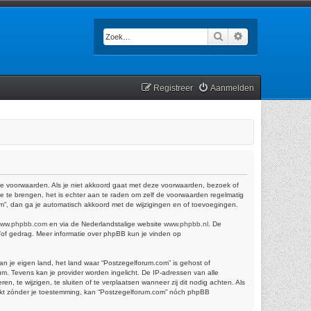
Zoek
Uitgebreid zoek
Registreer
Aanmelden
de voorwaarden. Als je niet akkoord gaat met deze voorwaarden, bezoek of
e te brengen, het is echter aan te raden om zelf de voorwaarden regelmatig
om”, dan ga je automatisch akkoord met de wijzigingen en of toevoegingen.
ww.phpbb.com
en via de Nederlandstalige website
www.phpbb.nl
. De
n/of gedrag. Meer informatie over phpBB kun je vinden op
van je eigen land, het land waar “Postzegelforum.com” is gehost of
m. Tevens kan je provider worden ingelicht. De IP-adressen van alle
te wijzigen, te sluiten of te verplaatsen wanneer zij dit nodig achten. Als
trekt zónder je toestemming, kan “Postzegelforum.com” nóch phpBB