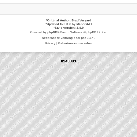
*
Original Author:
Brad Veryard
*
Updated to 3.3.x by
MannixMD
*
Style version: 3.4.0
Powered by
phpBB
® Forum Software © phpBB Limited
Nederlandse vertaling door
phpBB.nl
.
Privacy
|
Gebruikersvoorwaarden