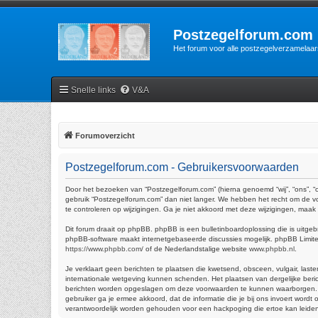
Postzegelforum.com
Het forum voor alle postzegelverzamelaar
Snelle links
V&A
Forumoverzicht
Postzegelforum.com - Gebruikersvoorwaarden
Door het bezoeken van “Postzegelforum.com” (hierna genoemd “wij”, “ons”, “
gebruik “Postzegelforum.com” dan niet langer. We hebben het recht om de vo
te controleren op wijzigingen. Ga je niet akkoord met deze wijzigingen, maa
Dit forum draait op phpBB. phpBB is een bulletinboardoplossing die is uitgeb
phpBB-software maakt internetgebaseerde discussies mogelijk. phpBB Limited 
https://www.phpbb.com/
of de Nederlandstalige website
www.phpbb.nl
.
Je verklaart geen berichten te plaatsen die kwetsend, obsceen, vulgair, last
internationale wetgeving kunnen schenden. Het plaatsen van dergelijke beric
berichten worden opgeslagen om deze voorwaarden te kunnen waarborgen. Je ga
gebruiker ga je ermee akkoord, dat de informatie die je bij ons invoert wor
verantwoordelijk worden gehouden voor een hackpoging die ertoe kan leide