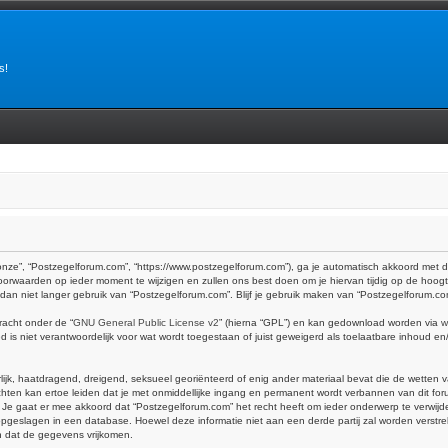
s!
onze”, “Postzegelforum.com”, “https://www.postzegelforum.com”), ga je automatisch akkoord met 
orwaarden op ieder moment te wijzigen en zullen ons best doen om je hiervan tijdig op de hoogt
k dan niet langer gebruik van “Postzegelforum.com”. Blijf je gebruik maken van “Postzegelforum.c
racht onder de “
GNU General Public License v2
” (hierna “GPL”) en kan gedownload worden via
w
is niet verantwoordelijk voor wat wordt toegestaan of juist geweigerd als toelaatbare inhoud e
erlijk, haatdragend, dreigend, seksueel georiënteerd of enig ander materiaal bevat die de wetten 
hten kan ertoe leiden dat je met onmiddellijke ingang en permanent wordt verbannen van dit foru
at er mee akkoord dat “Postzegelforum.com” het recht heeft om ieder onderwerp te verwijderen, 
dt opgeslagen in een database. Hoewel deze informatie niet aan een derde partij zal worden vers
n dat de gegevens vrijkomen.