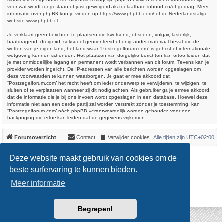
voor wat wordt toegestaan of juist geweigerd als toelaatbare inhoud en/of gedrag. Meer
informatie over phpBB kun je vinden op
https://www.phpbb.com/
of de Nederlandstalige
website
www.phpbb.nl
.
Je verklaart geen berichten te plaatsen die kwetsend, obsceen, vulgair, lasterlijk,
haatdragend, dreigend, seksueel georiënteerd of enig ander materiaal bevat die de
wetten van je eigen land, het land waar “Postzegelforum.com” is gehost of internationale
wetgeving kunnen schenden. Het plaatsen van dergelijke berichten kan ertoe leiden dat
je met onmiddellijke ingang en permanent wordt verbannen van dit forum. Tevens kan je
provider worden ingelicht. De IP-adressen van alle berichten worden opgeslagen om
deze voorwaarden te kunnen waarborgen. Je gaat er mee akkoord dat
“Postzegelforum.com” het recht heeft om ieder onderwerp te verwijderen, te wijzigen, te
sluiten of te verplaatsen wanneer zij dit nodig achten. Als gebruiker ga je ermee akkoord,
dat de informatie die je bij ons invoert wordt opgeslagen in een database. Hoewel deze
informatie niet aan een derde partij zal worden verstrekt zónder je toestemming, kan
“Postzegelforum.com” nóch phpBB verantwoordelijk worden gehouden voor een
hackpoging die ertoe kan leiden dat de gegevens vrijkomen.
Forumoverzicht
Contact
Verwijder cookies
Alle tijden zijn
UTC+02:00
*
Original Author:
Brad Veryard
Deze website maakt gebruik van cookies om de
*
Updated to 3.3.x by
MannixMD
*
Style version: 3.4.0
beste surfervaring te kunnen bieden.
Powered by
phpBB
® Forum Software © phpBB Limited
Meer informatie
Nederlandse vertaling door
phpBB.nl
.
Privacy
|
Gebruikersvoorwaarden
Begrepen!