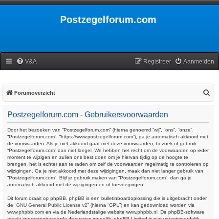
Postzegelforum.com
V&A
Registreer
Aanmelden
Z
Forumoverzicht
o
Postzegelforum.com - Gebruikersvoorwaarden
e
k
Door het bezoeken van “Postzegelforum.com” (hierna genoemd “wij”, “ons”, “onze”,
“Postzegelforum.com”, “https://www.postzegelforum.com”), ga je automatisch akkoord met
de voorwaarden. Als je niet akkoord gaat met deze voorwaarden, bezoek of gebruik
“Postzegelforum.com” dan niet langer. We hebben het recht om de voorwaarden op ieder
moment te wijzigen en zullen ons best doen om je hiervan tijdig op de hoogte te
brengen, het is echter aan te raden om zelf de voorwaarden regelmatig te controleren op
wijzigingen. Ga je niet akkoord met deze wijzigingen, maak dan niet langer gebruik van
“Postzegelforum.com”. Blijf je gebruik maken van “Postzegelforum.com”, dan ga je
automatisch akkoord met de wijzigingen en of toevoegingen.
Dit forum draait op phpBB. phpBB is een bulletinboardoplossing die is uitgebracht onder
de “
GNU General Public License v2
” (hierna “GPL”) en kan gedownload worden via
www.phpbb.com
en via de Nederlandstalige website
www.phpbb.nl
. De phpBB-software
maakt internetgebaseerde discussies mogelijk. phpBB Limited is niet verantwoordelijk