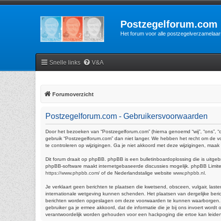
Postzegelforum.com
Het forum voor alle postzegelverzamelaar
Snelle links
V&A
Forumoverzicht
Postzegelforum.com - Gebruikersvoorwaarden
Door het bezoeken van “Postzegelforum.com” (hierna genoemd “wij”, “ons”, “
gebruik “Postzegelforum.com” dan niet langer. We hebben het recht om de vo
te controleren op wijzigingen. Ga je niet akkoord met deze wijzigingen, maa
Dit forum draait op phpBB. phpBB is een bulletinboardoplossing die is uitgeb
phpBB-software maakt internetgebaseerde discussies mogelijk. phpBB Limited 
https://www.phpbb.com/
of de Nederlandstalige website
www.phpbb.nl
.
Je verklaart geen berichten te plaatsen die kwetsend, obsceen, vulgair, last
internationale wetgeving kunnen schenden. Het plaatsen van dergelijke beric
berichten worden opgeslagen om deze voorwaarden te kunnen waarborgen. Je ga
gebruiker ga je ermee akkoord, dat de informatie die je bij ons invoert wor
verantwoordelijk worden gehouden voor een hackpoging die ertoe kan leide