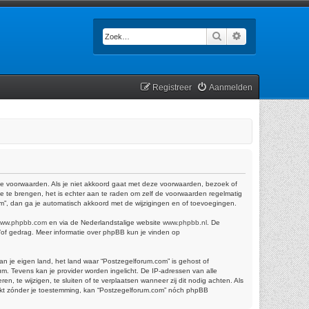
Zoek
Uitgebreid zoek
Registreer
Aanmelden
de voorwaarden. Als je niet akkoord gaat met deze voorwaarden, bezoek of
e te brengen, het is echter aan te raden om zelf de voorwaarden regelmatig
om”, dan ga je automatisch akkoord met de wijzigingen en of toevoegingen.
ww.phpbb.com
en via de Nederlandstalige website
www.phpbb.nl
. De
n/of gedrag. Meer informatie over phpBB kun je vinden op
van je eigen land, het land waar “Postzegelforum.com” is gehost of
m. Tevens kan je provider worden ingelicht. De IP-adressen van alle
te wijzigen, te sluiten of te verplaatsen wanneer zij dit nodig achten. Als
trekt zónder je toestemming, kan “Postzegelforum.com” nóch phpBB