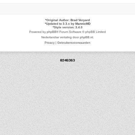
*
Original Author:
Brad Veryard
*
Updated to 3.3.x by
MannixMD
*
Style version: 3.4.0
Powered by
phpBB
® Forum Software © phpBB Limited
Nederlandse vertaling door
phpBB.nl
.
Privacy
|
Gebruikersvoorwaarden