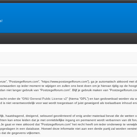
s!
onze”, “Postzegelforum.com”, “https://www.postzegelforum.com”), ga je automatisch akkoord met 
orwaarden op ieder moment te wijzigen en zullen ons best doen om je hiervan tijdig op de hoogt
k dan niet langer gebruik van “Postzegelforum.com”. Blijf je gebruik maken van “Postzegelforum.c
racht onder de “
GNU General Public License v2
” (hierna “GPL”) en kan gedownload worden via
w
is niet verantwoordelijk voor wat wordt toegestaan of juist geweigerd als toelaatbare inhoud e
erlijk, haatdragend, dreigend, seksueel georiënteerd of enig ander materiaal bevat die de wetten 
hten kan ertoe leiden dat je met onmiddellijke ingang en permanent wordt verbannen van dit foru
at er mee akkoord dat “Postzegelforum.com” het recht heeft om ieder onderwerp te verwijderen, 
dt opgeslagen in een database. Hoewel deze informatie niet aan een derde partij zal worden vers
n dat de gegevens vrijkomen.