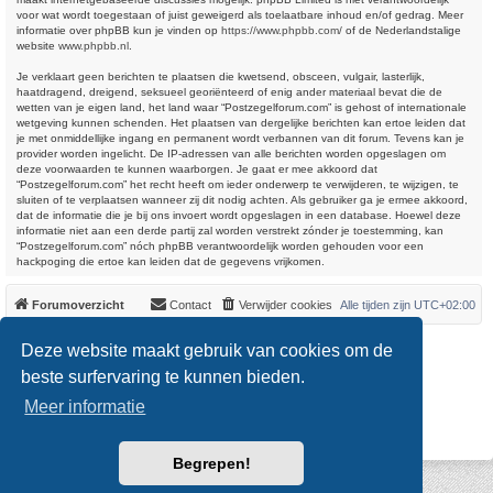
voor wat wordt toegestaan of juist geweigerd als toelaatbare inhoud en/of gedrag. Meer
informatie over phpBB kun je vinden op
https://www.phpbb.com/
of de Nederlandstalige
website
www.phpbb.nl
.
Je verklaart geen berichten te plaatsen die kwetsend, obsceen, vulgair, lasterlijk,
haatdragend, dreigend, seksueel georiënteerd of enig ander materiaal bevat die de
wetten van je eigen land, het land waar “Postzegelforum.com” is gehost of internationale
wetgeving kunnen schenden. Het plaatsen van dergelijke berichten kan ertoe leiden dat
je met onmiddellijke ingang en permanent wordt verbannen van dit forum. Tevens kan je
provider worden ingelicht. De IP-adressen van alle berichten worden opgeslagen om
deze voorwaarden te kunnen waarborgen. Je gaat er mee akkoord dat
“Postzegelforum.com” het recht heeft om ieder onderwerp te verwijderen, te wijzigen, te
sluiten of te verplaatsen wanneer zij dit nodig achten. Als gebruiker ga je ermee akkoord,
dat de informatie die je bij ons invoert wordt opgeslagen in een database. Hoewel deze
informatie niet aan een derde partij zal worden verstrekt zónder je toestemming, kan
“Postzegelforum.com” nóch phpBB verantwoordelijk worden gehouden voor een
hackpoging die ertoe kan leiden dat de gegevens vrijkomen.
Forumoverzicht
Contact
Verwijder cookies
Alle tijden zijn
UTC+02:00
*
Original Author:
Brad Veryard
Deze website maakt gebruik van cookies om de
*
Updated to 3.3.x by
MannixMD
*
Style version: 3.4.0
beste surfervaring te kunnen bieden.
Powered by
phpBB
® Forum Software © phpBB Limited
Meer informatie
Nederlandse vertaling door
phpBB.nl
.
Privacy
|
Gebruikersvoorwaarden
Begrepen!