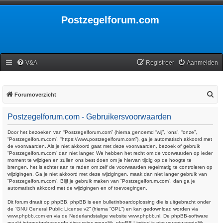
Postzegelforum.com
V&A
Registreer
Aanmelden
Z
Forumoverzicht
o
Postzegelforum.com - Gebruikersvoorwaarden
e
k
Door het bezoeken van “Postzegelforum.com” (hierna genoemd “wij”, “ons”, “onze”,
“Postzegelforum.com”, “https://www.postzegelforum.com”), ga je automatisch akkoord met
de voorwaarden. Als je niet akkoord gaat met deze voorwaarden, bezoek of gebruik
“Postzegelforum.com” dan niet langer. We hebben het recht om de voorwaarden op ieder
moment te wijzigen en zullen ons best doen om je hiervan tijdig op de hoogte te
brengen, het is echter aan te raden om zelf de voorwaarden regelmatig te controleren op
wijzigingen. Ga je niet akkoord met deze wijzigingen, maak dan niet langer gebruik van
“Postzegelforum.com”. Blijf je gebruik maken van “Postzegelforum.com”, dan ga je
automatisch akkoord met de wijzigingen en of toevoegingen.
Dit forum draait op phpBB. phpBB is een bulletinboardoplossing die is uitgebracht onder
de “
GNU General Public License v2
” (hierna “GPL”) en kan gedownload worden via
www.phpbb.com
en via de Nederlandstalige website
www.phpbb.nl
. De phpBB-software
maakt internetgebaseerde discussies mogelijk. phpBB Limited is niet verantwoordelijk