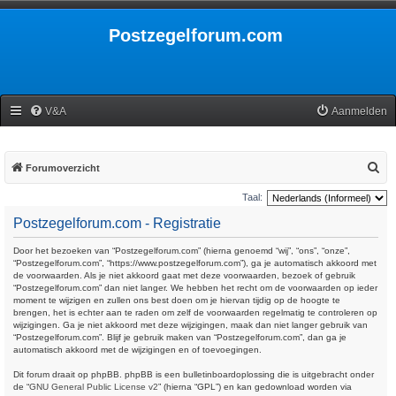
Postzegelforum.com
V&A
Aanmelden
Z
Forumoverzicht
o
Taal:
e
Postzegelforum.com - Registratie
k
Door het bezoeken van “Postzegelforum.com” (hierna genoemd “wij”, “ons”, “onze”,
“Postzegelforum.com”, “https://www.postzegelforum.com”), ga je automatisch akkoord met
de voorwaarden. Als je niet akkoord gaat met deze voorwaarden, bezoek of gebruik
“Postzegelforum.com” dan niet langer. We hebben het recht om de voorwaarden op ieder
moment te wijzigen en zullen ons best doen om je hiervan tijdig op de hoogte te
brengen, het is echter aan te raden om zelf de voorwaarden regelmatig te controleren op
wijzigingen. Ga je niet akkoord met deze wijzigingen, maak dan niet langer gebruik van
“Postzegelforum.com”. Blijf je gebruik maken van “Postzegelforum.com”, dan ga je
automatisch akkoord met de wijzigingen en of toevoegingen.
Dit forum draait op phpBB. phpBB is een bulletinboardoplossing die is uitgebracht onder
de “
GNU General Public License v2
” (hierna “GPL”) en kan gedownload worden via