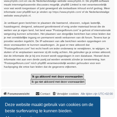
www.phpbb.com
en via de Nederlandstalige website
www.phpbb.nl
. De phpBB-software
maakt internetgebaseerde discussies mogelijk. phpBB Limited is niet verantwoordelijk
voor wat wordt toegestaan of juist geweigerd als toelaatbare inhoud en/of gedrag. Meer
informatie over phpBB kun je vinden op
https://www.phpbb.com/
of de Nederlandstalige
website
www.phpbb.nl
.
Je verklaart geen berichten te plaatsen die kwetsend, obsceen, vulgair, lasterlijk,
haatdragend, dreigend, seksueel georiënteerd of enig ander materiaal bevat die de
wetten van je eigen land, het land waar “Postzegelforum.com” is gehost of internationale
wetgeving kunnen schenden. Het plaatsen van dergelijke berichten kan ertoe leiden dat
je met onmiddellijke ingang en permanent wordt verbannen van dit forum. Tevens kan je
provider worden ingelicht. De IP-adressen van alle berichten worden opgeslagen om
deze voorwaarden te kunnen waarborgen. Je gaat er mee akkoord dat
“Postzegelforum.com” het recht heeft om ieder onderwerp te verwijderen, te wijzigen, te
sluiten of te verplaatsen wanneer zij dit nodig achten. Als gebruiker ga je ermee akkoord,
dat de informatie die je bij ons invoert wordt opgeslagen in een database. Hoewel deze
informatie niet aan een derde partij zal worden verstrekt zónder je toestemming, kan
“Postzegelforum.com” nóch phpBB verantwoordelijk worden gehouden voor een
hackpoging die ertoe kan leiden dat de gegevens vrijkomen.
Forumoverzicht
Contact
Verwijder cookies
Alle tijden zijn
UTC+02:00
*
Original Author:
Brad Veryard
Deze website maakt gebruik van cookies om de
*
Updated to 3.3.x by
MannixMD
*
Style version: 3.4.0
beste surfervaring te kunnen bieden.
Powered by
phpBB
® Forum Software © phpBB Limited