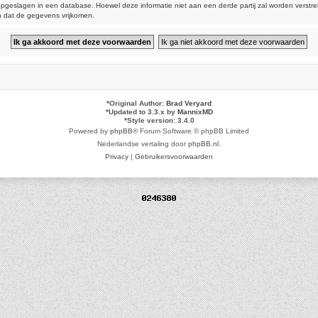
dt opgeslagen in een database. Hoewel deze informatie niet aan een derde partij zal worden vers
n dat de gegevens vrijkomen.
*
Original Author:
Brad Veryard
*
Updated to 3.3.x by
MannixMD
*
Style version: 3.4.0
Powered by
phpBB
® Forum Software © phpBB Limited
Nederlandse vertaling door
phpBB.nl
.
Privacy
|
Gebruikersvoorwaarden