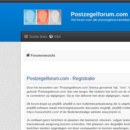
Postzegelforum.com
Het forum voor alle postzegelverzamelaar
Snelle links
V&A
Forumoverzicht
Postzegelforum.com - Registratie
Door het bezoeken van “Postzegelforum.com” (hierna genoemd “wij”, “ons”, “
gebruik “Postzegelforum.com” dan niet langer. We hebben het recht om de vo
te controleren op wijzigingen. Ga je niet akkoord met deze wijzigingen, maa
Dit forum draait op phpBB. phpBB is een bulletinboardoplossing die is uitgeb
phpBB-software maakt internetgebaseerde discussies mogelijk. phpBB Limited 
https://www.phpbb.com/
of de Nederlandstalige website
www.phpbb.nl
.
Je verklaart geen berichten te plaatsen die kwetsend, obsceen, vulgair, last
internationale wetgeving kunnen schenden. Het plaatsen van dergelijke beric
berichten worden opgeslagen om deze voorwaarden te kunnen waarborgen. Je ga