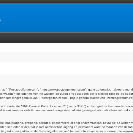
s!
onze”, “Postzegelforum.com”, “https://www.postzegelforum.com”), ga je automatisch akkoord met 
orwaarden op ieder moment te wijzigen en zullen ons best doen om je hiervan tijdig op de hoogt
k dan niet langer gebruik van “Postzegelforum.com”. Blijf je gebruik maken van “Postzegelforum.c
racht onder de “
GNU General Public License v2
” (hierna “GPL”) en kan gedownload worden via
w
is niet verantwoordelijk voor wat wordt toegestaan of juist geweigerd als toelaatbare inhoud e
erlijk, haatdragend, dreigend, seksueel georiënteerd of enig ander materiaal bevat die de wetten 
hten kan ertoe leiden dat je met onmiddellijke ingang en permanent wordt verbannen van dit foru
at er mee akkoord dat “Postzegelforum.com” het recht heeft om ieder onderwerp te verwijderen, 