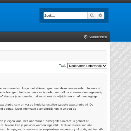
Zoek
Uitgebreid zoek
Aanmelden
Taal:
de voorwaarden. Als je niet akkoord gaat met deze voorwaarden, bezoek of
e te brengen, het is echter aan te raden om zelf de voorwaarden regelmatig
om”, dan ga je automatisch akkoord met de wijzigingen en of toevoegingen.
ww.phpbb.com
en via de Nederlandstalige website
www.phpbb.nl
. De
n/of gedrag. Meer informatie over phpBB kun je vinden op
van je eigen land, het land waar “Postzegelforum.com” is gehost of
m. Tevens kan je provider worden ingelicht. De IP-adressen van alle
te wijzigen, te sluiten of te verplaatsen wanneer zij dit nodig achten. Als