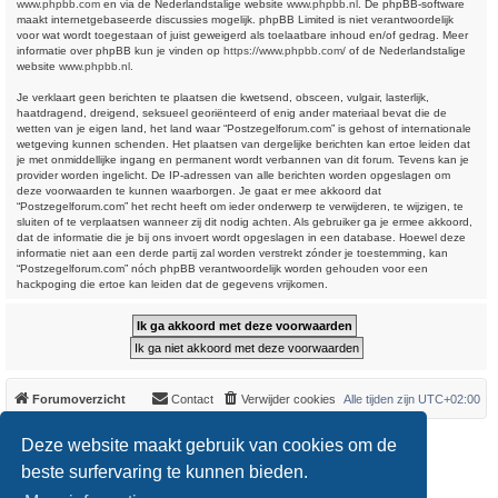
www.phpbb.com
en via de Nederlandstalige website
www.phpbb.nl
. De phpBB-software
maakt internetgebaseerde discussies mogelijk. phpBB Limited is niet verantwoordelijk
voor wat wordt toegestaan of juist geweigerd als toelaatbare inhoud en/of gedrag. Meer
informatie over phpBB kun je vinden op
https://www.phpbb.com/
of de Nederlandstalige
website
www.phpbb.nl
.
Je verklaart geen berichten te plaatsen die kwetsend, obsceen, vulgair, lasterlijk,
haatdragend, dreigend, seksueel georiënteerd of enig ander materiaal bevat die de
wetten van je eigen land, het land waar “Postzegelforum.com” is gehost of internationale
wetgeving kunnen schenden. Het plaatsen van dergelijke berichten kan ertoe leiden dat
je met onmiddellijke ingang en permanent wordt verbannen van dit forum. Tevens kan je
provider worden ingelicht. De IP-adressen van alle berichten worden opgeslagen om
deze voorwaarden te kunnen waarborgen. Je gaat er mee akkoord dat
“Postzegelforum.com” het recht heeft om ieder onderwerp te verwijderen, te wijzigen, te
sluiten of te verplaatsen wanneer zij dit nodig achten. Als gebruiker ga je ermee akkoord,
dat de informatie die je bij ons invoert wordt opgeslagen in een database. Hoewel deze
informatie niet aan een derde partij zal worden verstrekt zónder je toestemming, kan
“Postzegelforum.com” nóch phpBB verantwoordelijk worden gehouden voor een
hackpoging die ertoe kan leiden dat de gegevens vrijkomen.
Forumoverzicht
Contact
Verwijder cookies
Alle tijden zijn
UTC+02:00
*
Original Author:
Brad Veryard
Deze website maakt gebruik van cookies om de
*
Updated to 3.3.x by
MannixMD
*
Style version: 3.4.0
beste surfervaring te kunnen bieden.
Powered by
phpBB
® Forum Software © phpBB Limited