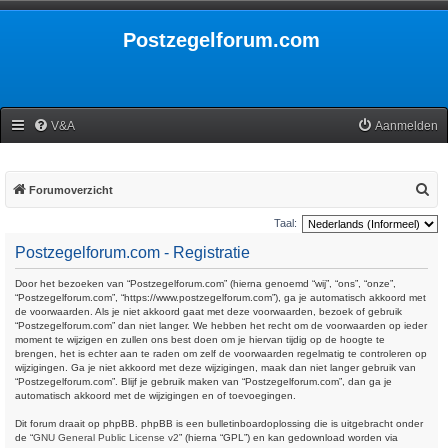
Postzegelforum.com
V&A
Aanmelden
Z
Forumoverzicht
o
Taal:
e
Postzegelforum.com - Registratie
k
Door het bezoeken van “Postzegelforum.com” (hierna genoemd “wij”, “ons”, “onze”,
“Postzegelforum.com”, “https://www.postzegelforum.com”), ga je automatisch akkoord met
de voorwaarden. Als je niet akkoord gaat met deze voorwaarden, bezoek of gebruik
“Postzegelforum.com” dan niet langer. We hebben het recht om de voorwaarden op ieder
moment te wijzigen en zullen ons best doen om je hiervan tijdig op de hoogte te
brengen, het is echter aan te raden om zelf de voorwaarden regelmatig te controleren op
wijzigingen. Ga je niet akkoord met deze wijzigingen, maak dan niet langer gebruik van
“Postzegelforum.com”. Blijf je gebruik maken van “Postzegelforum.com”, dan ga je
automatisch akkoord met de wijzigingen en of toevoegingen.
Dit forum draait op phpBB. phpBB is een bulletinboardoplossing die is uitgebracht onder
de “
GNU General Public License v2
” (hierna “GPL”) en kan gedownload worden via