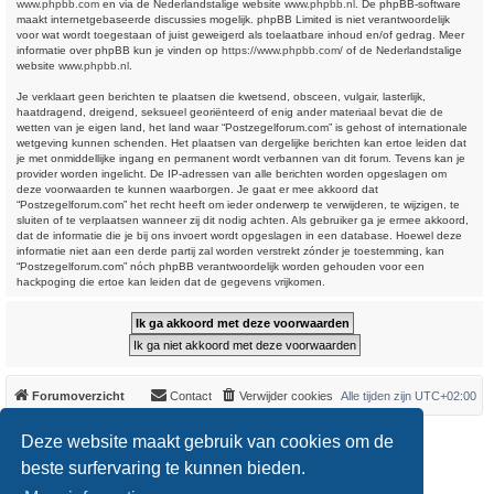
www.phpbb.com
en via de Nederlandstalige website
www.phpbb.nl
. De phpBB-software
maakt internetgebaseerde discussies mogelijk. phpBB Limited is niet verantwoordelijk
voor wat wordt toegestaan of juist geweigerd als toelaatbare inhoud en/of gedrag. Meer
informatie over phpBB kun je vinden op
https://www.phpbb.com/
of de Nederlandstalige
website
www.phpbb.nl
.
Je verklaart geen berichten te plaatsen die kwetsend, obsceen, vulgair, lasterlijk,
haatdragend, dreigend, seksueel georiënteerd of enig ander materiaal bevat die de
wetten van je eigen land, het land waar “Postzegelforum.com” is gehost of internationale
wetgeving kunnen schenden. Het plaatsen van dergelijke berichten kan ertoe leiden dat
je met onmiddellijke ingang en permanent wordt verbannen van dit forum. Tevens kan je
provider worden ingelicht. De IP-adressen van alle berichten worden opgeslagen om
deze voorwaarden te kunnen waarborgen. Je gaat er mee akkoord dat
“Postzegelforum.com” het recht heeft om ieder onderwerp te verwijderen, te wijzigen, te
sluiten of te verplaatsen wanneer zij dit nodig achten. Als gebruiker ga je ermee akkoord,
dat de informatie die je bij ons invoert wordt opgeslagen in een database. Hoewel deze
informatie niet aan een derde partij zal worden verstrekt zónder je toestemming, kan
“Postzegelforum.com” nóch phpBB verantwoordelijk worden gehouden voor een
hackpoging die ertoe kan leiden dat de gegevens vrijkomen.
Forumoverzicht
Contact
Verwijder cookies
Alle tijden zijn
UTC+02:00
*
Original Author:
Brad Veryard
Deze website maakt gebruik van cookies om de
*
Updated to 3.3.x by
MannixMD
*
Style version: 3.4.0
beste surfervaring te kunnen bieden.
Powered by
phpBB
® Forum Software © phpBB Limited