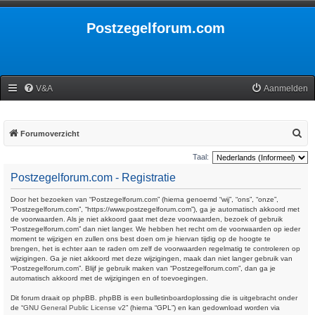
Postzegelforum.com
V&A
Aanmelden
Z
Forumoverzicht
o
Taal:
e
Postzegelforum.com - Registratie
k
Door het bezoeken van “Postzegelforum.com” (hierna genoemd “wij”, “ons”, “onze”,
“Postzegelforum.com”, “https://www.postzegelforum.com”), ga je automatisch akkoord met
de voorwaarden. Als je niet akkoord gaat met deze voorwaarden, bezoek of gebruik
“Postzegelforum.com” dan niet langer. We hebben het recht om de voorwaarden op ieder
moment te wijzigen en zullen ons best doen om je hiervan tijdig op de hoogte te
brengen, het is echter aan te raden om zelf de voorwaarden regelmatig te controleren op
wijzigingen. Ga je niet akkoord met deze wijzigingen, maak dan niet langer gebruik van
“Postzegelforum.com”. Blijf je gebruik maken van “Postzegelforum.com”, dan ga je
automatisch akkoord met de wijzigingen en of toevoegingen.
Dit forum draait op phpBB. phpBB is een bulletinboardoplossing die is uitgebracht onder
de “
GNU General Public License v2
” (hierna “GPL”) en kan gedownload worden via