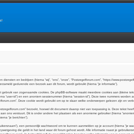
s!
n diensten en bedrijven (hierna “wij”, “ons”, “onze”, “Postzegelforum.com”, “https://www.postzegelf
rzameld gedurende een bezoek aan dit forum, wordt gebruikt (hierna “je informatie”).
het gebruik van zogenaamde cookies. De phpBB-software maakt meerdere cookies aan (kleine teks
ierna “user-id”) en een anoniem sessienummer (hierna “session-id”). Deze twee nummers worden
rum.com”. Deze cookie wordt gebruikt om op te slaan welke onderwerpen gelezen zijn en verbe
tzegelforum.com” bezoekt, hoewel dit document daarop niet van toepassing is. Deze tekst hee
e aan ons verstuurt. Dit is onder andere het plaatsen als een anonieme gebruiker (hierna “anoniem
erna “je berichten”).
uikersnaam”), een persoonlijk wachtwoord om te kunnen aanmelden op je account (hierna “je wachtw
ywetgeving die geldt in het land waar dit forum gehost wordt. Alle informatie naast je gebruikersna