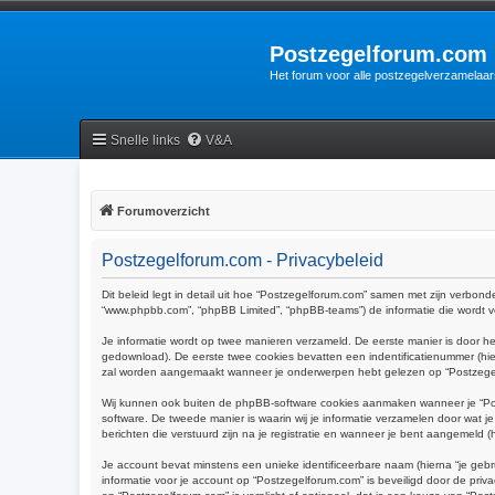
Postzegelforum.com
Het forum voor alle postzegelverzamelaar
Snelle links
V&A
Forumoverzicht
Postzegelforum.com - Privacybeleid
Dit beleid legt in detail uit hoe “Postzegelforum.com” samen met zijn verbonde
“www.phpbb.com”, “phpBB Limited”, “phpBB-teams”) de informatie die wordt ve
Je informatie wordt op twee manieren verzameld. De eerste manier is door 
gedownload). De eerste twee cookies bevatten een indentificatienummer (h
zal worden aangemaakt wanneer je onderwerpen hebt gelezen op “Postzegelfo
Wij kunnen ook buiten de phpBB-software cookies aanmaken wanneer je “Pos
software. De tweede manier is waarin wij je informatie verzamelen door wat j
berichten die verstuurd zijn na je registratie en wanneer je bent aangemeld (hi
Je account bevat minstens een unieke identificeerbare naam (hierna “je gebr
informatie voor je account op “Postzegelforum.com” is beveiligd door de privac