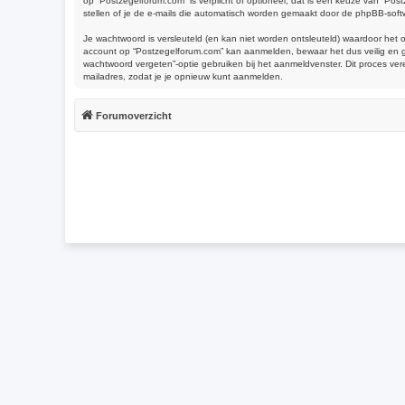
op “Postzegelforum.com” is verplicht of optioneel, dat is een keuze van “Pos
stellen of je de e-mails die automatisch worden gemaakt door de phpBB-soft
Je wachtwoord is versleuteld (en kan niet worden ontsleuteld) waardoor het 
account op “Postzegelforum.com” kan aanmelden, bewaar het dus veilig en ge
wachtwoord vergeten”-optie gebruiken bij het aanmeldvenster. Dit proces ve
mailadres, zodat je je opnieuw kunt aanmelden.
Forumoverzicht