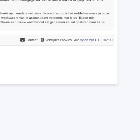
 openbaar wordt weergegeven. Verder heb je ook de mogelijkheid om in te
gebruikt op meerdere websites. Je wachtwoord is het middel waarmee je op je
 wachtwoord van je account bent vergeten, kun je de “Ik ben mijn
software een nieuw wachtwoord zal genereren en zal opsturen naar het e-
Contact
Verwijder cookies
Alle tijden zijn
UTC+02:00