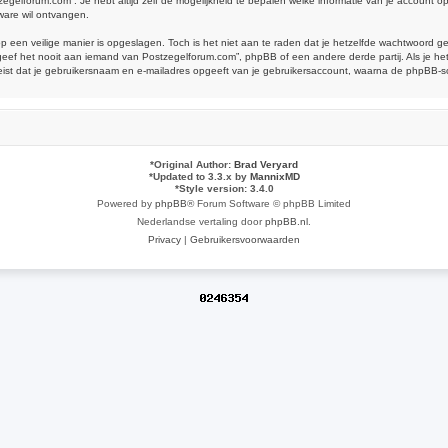
tzegelforum.com”. Je hebt altijd zelf de mogelijkheid te bepalen welke informatie van je account
ware wil ontvangen.
op een veilige manier is opgeslagen. Toch is het niet aan te raden dat je hetzelfde wachtwoord 
ef het nooit aan iemand van Postzegelforum.com”, phpBB of een andere derde partij. Als je het
reist dat je gebruikersnaam en e-mailadres opgeeft van je gebruikersaccount, waarna de phpBB-
*
Original Author:
Brad Veryard
*
Updated to 3.3.x by
MannixMD
*
Style version: 3.4.0
Powered by
phpBB
® Forum Software © phpBB Limited
Nederlandse vertaling door
phpBB.nl
.
Privacy
|
Gebruikersvoorwaarden