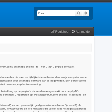
Zoek
Uitgebreid zoek
Registreer
Aanmelden
orum.com”) en phpBB (hierna “zij”, “hun”, “zijn”, “phpBB-software”,
tbestanden die naar de tijdelijke internetbestanden van je computer worden
 automatisch door de phpBB-software aan je toegewezen. Een derde cookie
tert daarmee je gebruikerservaring.
ft betrekking op de pagina’s die worden aangemaakt door de phpBB-
e berichten”), registreren op “Postzegelforum.com” (hierna “je account”) en
oord”) en een persoonlijk, geldig e-mailadres (hierna “je e-mail”). Je
am, je wachtwoord en je e-mailadres die vereist is bij het registratieproces