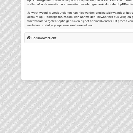
op “Postzegelforum.com” is verplicht of optioneel, dat is een keuze van “Pos
stellen of je de e-mails die automatisch worden gemaakt door de phpBB-soft
Je wachtwoord is versleuteld (en kan niet worden ontsleuteld) waardoor het 
account op “Postzegelforum.com” kan aanmelden, bewaar het dus veilig en ge
wachtwoord vergeten”-optie gebruiken bij het aanmeldvenster. Dit proces ve
mailadres, zodat je je opnieuw kunt aanmelden.
Forumoverzicht