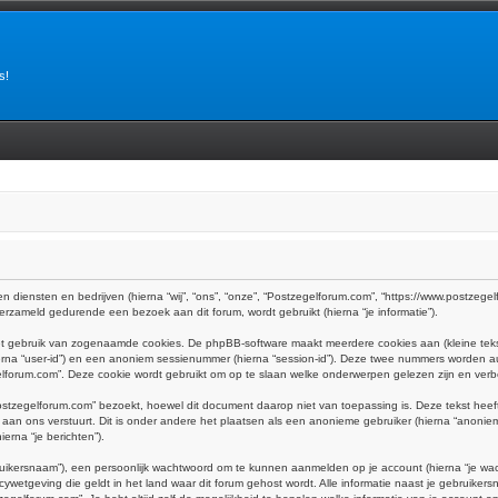
s!
n diensten en bedrijven (hierna “wij”, “ons”, “onze”, “Postzegelforum.com”, “https://www.postzegelf
rzameld gedurende een bezoek aan dit forum, wordt gebruikt (hierna “je informatie”).
het gebruik van zogenaamde cookies. De phpBB-software maakt meerdere cookies aan (kleine teks
ierna “user-id”) en een anoniem sessienummer (hierna “session-id”). Deze twee nummers worden
rum.com”. Deze cookie wordt gebruikt om op te slaan welke onderwerpen gelezen zijn en verbe
tzegelforum.com” bezoekt, hoewel dit document daarop niet van toepassing is. Deze tekst hee
e aan ons verstuurt. Dit is onder andere het plaatsen als een anonieme gebruiker (hierna “anoniem
erna “je berichten”).
uikersnaam”), een persoonlijk wachtwoord om te kunnen aanmelden op je account (hierna “je wachtw
ywetgeving die geldt in het land waar dit forum gehost wordt. Alle informatie naast je gebruikersna