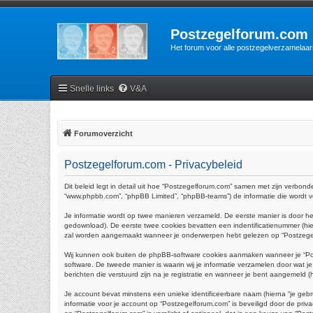
Postzegelforum.com
Het forum voor alle postzegelverzamelaar
Snelle links
V&A
Forumoverzicht
Postzegelforum.com - Privacybeleid
Dit beleid legt in detail uit hoe “Postzegelforum.com” samen met zijn verbonde
“www.phpbb.com”, “phpBB Limited”, “phpBB-teams”) de informatie die wordt ve
Je informatie wordt op twee manieren verzameld. De eerste manier is door 
gedownload). De eerste twee cookies bevatten een indentificatienummer (h
zal worden aangemaakt wanneer je onderwerpen hebt gelezen op “Postzegelfo
Wij kunnen ook buiten de phpBB-software cookies aanmaken wanneer je “Pos
software. De tweede manier is waarin wij je informatie verzamelen door wat j
berichten die verstuurd zijn na je registratie en wanneer je bent aangemeld (hi
Je account bevat minstens een unieke identificeerbare naam (hierna “je gebr
informatie voor je account op “Postzegelforum.com” is beveiligd door de privac