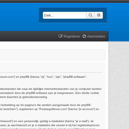
Zoek
Uitgebreid zoek
Registreer
Aanmelden
orum.com”) en phpBB (hierna “zij”, “hun”, “zijn”, “phpBB-software”,
tbestanden die naar de tijdelijke internetbestanden van je computer worden
 automatisch door de phpBB-software aan je toegewezen. Een derde cookie
tert daarmee je gebruikerservaring.
ft betrekking op de pagina’s die worden aangemaakt door de phpBB-
e berichten”), registreren op “Postzegelforum.com” (hierna “je account”) en
oord”) en een persoonlijk, geldig e-mailadres (hierna “je e-mail”). Je
am, je wachtwoord en je e-mailadres die vereist is bij het registratieproces