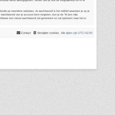
 openbaar wordt weergegeven. Verder heb je ook de mogelijkheid om in te
gebruikt op meerdere websites. Je wachtwoord is het middel waarmee je op je
 wachtwoord van je account bent vergeten, kun je de “Ik ben mijn
software een nieuw wachtwoord zal genereren en zal opsturen naar het e-
Contact
Verwijder cookies
Alle tijden zijn
UTC+02:00