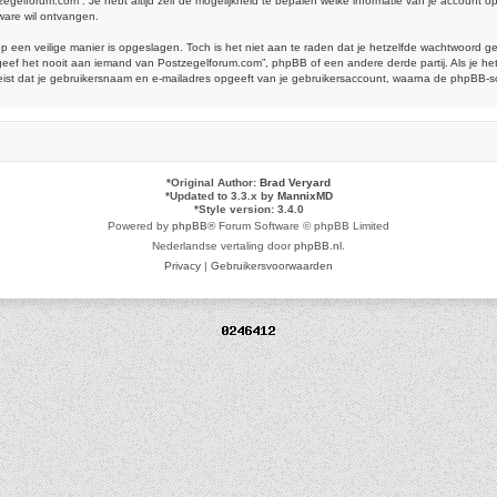
tzegelforum.com”. Je hebt altijd zelf de mogelijkheid te bepalen welke informatie van je account
ware wil ontvangen.
op een veilige manier is opgeslagen. Toch is het niet aan te raden dat je hetzelfde wachtwoord 
ef het nooit aan iemand van Postzegelforum.com”, phpBB of een andere derde partij. Als je het
reist dat je gebruikersnaam en e-mailadres opgeeft van je gebruikersaccount, waarna de phpBB-
*
Original Author:
Brad Veryard
*
Updated to 3.3.x by
MannixMD
*
Style version: 3.4.0
Powered by
phpBB
® Forum Software © phpBB Limited
Nederlandse vertaling door
phpBB.nl
.
Privacy
|
Gebruikersvoorwaarden