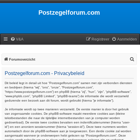
Postzegelforum.com
V&A
Registreer
Aanmelden
Z
Forumoverzicht
o
Postzegelforum.com - Privacybeleid
e
k
Dit beleid legt in detail uit hoe “Postzegelforum.com” samen met zijn verbonden diensten
en bedrijven (hierna “wij”, “ons”, “onze”, “Postzegelforum.com”,
“https://www.postzegelforum.com”) en phpBB (hierna “zij”, “hun”, “zijn”, “phpBB-software”,
“www.phpbb.com”, “phpBB Limited”, “phpBB-teams”) de informatie die wordt verzameld
gedurende een bezoek aan dit forum, wordt gebruikt (hierna “je informatie”).
Je informatie wordt op twee manieren verzameld. De eerste manier is door het gebruik
van zogenaamde cookies. De phpBB-software maakt meerdere cookies aan (kleine
tekstbestanden die naar de tijdelijke internetbestanden van je computer worden
gedownload). De eerste twee cookies bevatten een indentificatienummer (hierna “user-
id”) en een anoniem sessienummer (hierna “session-id”). Deze twee nummers worden
automatisch door de phpBB-software aan je toegewezen. Een derde cookie zal worden
aangemaakt wanneer je onderwerpen hebt gelezen op “Postzegelforum.com”. Deze
cookie wordt gebruikt om op te slaan welke onderwerpen gelezen zijn en verbetert