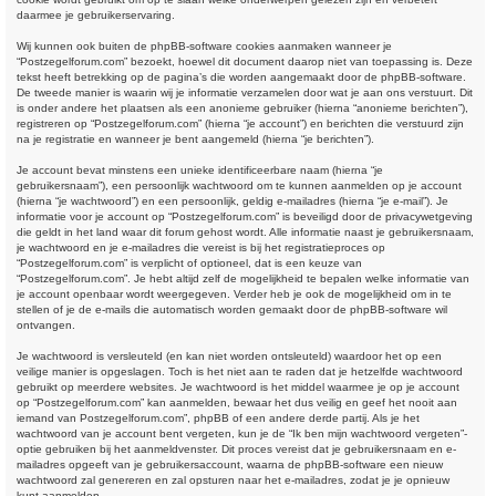
daarmee je gebruikerservaring.
Wij kunnen ook buiten de phpBB-software cookies aanmaken wanneer je
“Postzegelforum.com” bezoekt, hoewel dit document daarop niet van toepassing is. Deze
tekst heeft betrekking op de pagina’s die worden aangemaakt door de phpBB-software.
De tweede manier is waarin wij je informatie verzamelen door wat je aan ons verstuurt. Dit
is onder andere het plaatsen als een anonieme gebruiker (hierna “anonieme berichten”),
registreren op “Postzegelforum.com” (hierna “je account”) en berichten die verstuurd zijn
na je registratie en wanneer je bent aangemeld (hierna “je berichten”).
Je account bevat minstens een unieke identificeerbare naam (hierna “je
gebruikersnaam”), een persoonlijk wachtwoord om te kunnen aanmelden op je account
(hierna “je wachtwoord”) en een persoonlijk, geldig e-mailadres (hierna “je e-mail”). Je
informatie voor je account op “Postzegelforum.com” is beveiligd door de privacywetgeving
die geldt in het land waar dit forum gehost wordt. Alle informatie naast je gebruikersnaam,
je wachtwoord en je e-mailadres die vereist is bij het registratieproces op
“Postzegelforum.com” is verplicht of optioneel, dat is een keuze van
“Postzegelforum.com”. Je hebt altijd zelf de mogelijkheid te bepalen welke informatie van
je account openbaar wordt weergegeven. Verder heb je ook de mogelijkheid om in te
stellen of je de e-mails die automatisch worden gemaakt door de phpBB-software wil
ontvangen.
Je wachtwoord is versleuteld (en kan niet worden ontsleuteld) waardoor het op een
veilige manier is opgeslagen. Toch is het niet aan te raden dat je hetzelfde wachtwoord
gebruikt op meerdere websites. Je wachtwoord is het middel waarmee je op je account
op “Postzegelforum.com” kan aanmelden, bewaar het dus veilig en geef het nooit aan
iemand van Postzegelforum.com”, phpBB of een andere derde partij. Als je het
wachtwoord van je account bent vergeten, kun je de “Ik ben mijn wachtwoord vergeten”-
optie gebruiken bij het aanmeldvenster. Dit proces vereist dat je gebruikersnaam en e-
mailadres opgeeft van je gebruikersaccount, waarna de phpBB-software een nieuw
wachtwoord zal genereren en zal opsturen naar het e-mailadres, zodat je je opnieuw
kunt aanmelden.