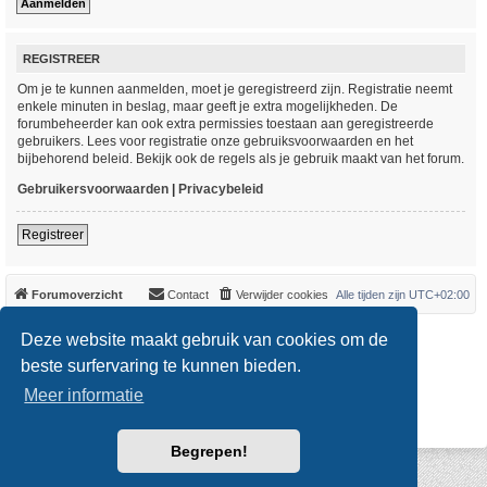
REGISTREER
Om je te kunnen aanmelden, moet je geregistreerd zijn. Registratie neemt
enkele minuten in beslag, maar geeft je extra mogelijkheden. De
forumbeheerder kan ook extra permissies toestaan aan geregistreerde
gebruikers. Lees voor registratie onze gebruiksvoorwaarden en het
bijbehorend beleid. Bekijk ook de regels als je gebruik maakt van het forum.
Gebruikersvoorwaarden
|
Privacybeleid
Registreer
Forumoverzicht
Contact
Verwijder cookies
Alle tijden zijn
UTC+02:00
*
Original Author:
Brad Veryard
Deze website maakt gebruik van cookies om de
*
Updated to 3.3.x by
MannixMD
*
Style version: 3.4.0
beste surfervaring te kunnen bieden.
Powered by
phpBB
® Forum Software © phpBB Limited
Meer informatie
Nederlandse vertaling door
phpBB.nl
.
Privacy
|
Gebruikersvoorwaarden
Begrepen!