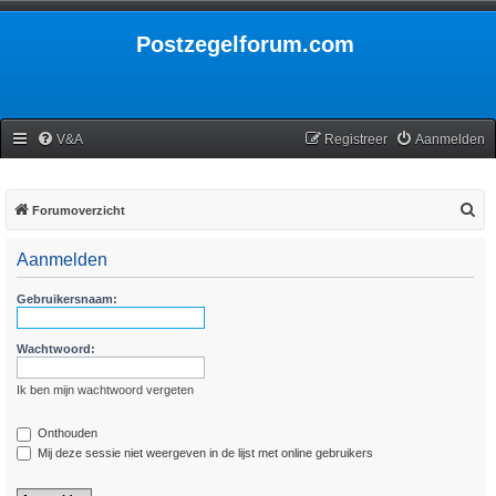
Postzegelforum.com
V&A
Registreer
Aanmelden
Z
Forumoverzicht
o
Aanmelden
e
k
Gebruikersnaam:
Wachtwoord:
Ik ben mijn wachtwoord vergeten
Onthouden
Mij deze sessie niet weergeven in de lijst met online gebruikers