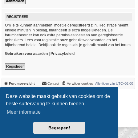
REGISTREER
Om je te kunnen aanmelden, moet je geregistreerd zijn. Registratie neemt
enkele minuten in beslag, maar geeft je extra mogelijkheden. De
forumbeheerder kan ook extra permissies toestaan aan geregistreerde
gebruikers. Lees voor registratie onze gebruiksvoorwaarden en het
bijbehorend beleid. Bekijk ook de regels als je gebruik maakt van het forum.
Gebruikersvoorwaarden
|
Privacybeleid
Registreer
Forumoverzicht
Contact
Verwijder cookies
Alle tijden zijn
UTC+02:00
*
Original Author:
Brad Veryard
Deze website maakt gebruik van cookies om de
*
Updated to 3.3.x by
MannixMD
*
Style version: 3.4.0
beste surfervaring te kunnen bieden.
Powered by
phpBB
® Forum Software © phpBB Limited
Meer informatie
Nederlandse vertaling door
phpBB.nl
.
Privacy
|
Gebruikersvoorwaarden
Begrepen!