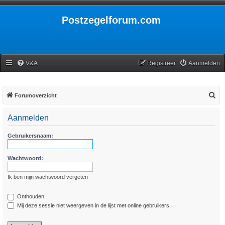
Postzegelforum.com
V&A
Registreer
Aanmelden
Z
Forumoverzicht
o
Aanmelden
e
k
Gebruikersnaam:
Wachtwoord:
Ik ben mijn wachtwoord vergeten
Onthouden
Mij deze sessie niet weergeven in de lijst met online gebruikers