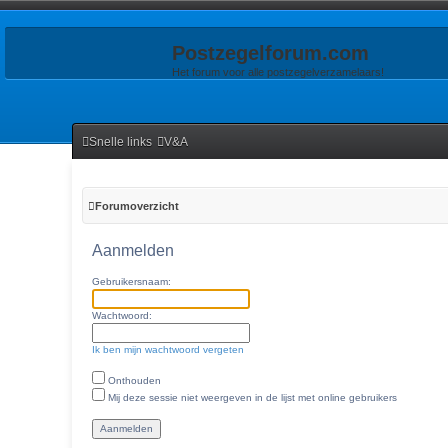
Postzegelforum.com
Het forum voor alle postzegelverzamelaars!
Snelle links
V&A
Forumoverzicht
Aanmelden
Gebruikersnaam:
Wachtwoord:
Ik ben mijn wachtwoord vergeten
Onthouden
Mij deze sessie niet weergeven in de lijst met online gebruikers