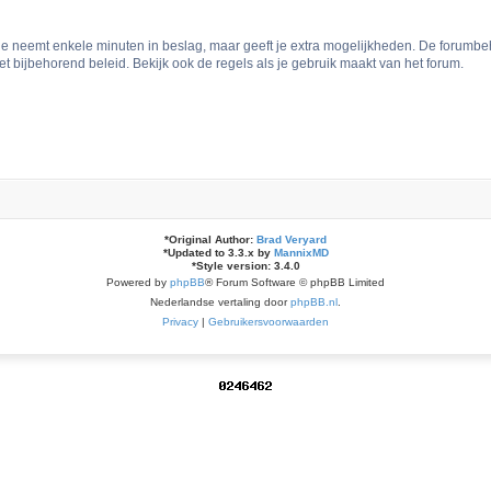
tie neemt enkele minuten in beslag, maar geeft je extra mogelijkheden. De forumb
t bijbehorend beleid. Bekijk ook de regels als je gebruik maakt van het forum.
*
Original Author:
Brad Veryard
*
Updated to 3.3.x by
MannixMD
*
Style version: 3.4.0
Powered by
phpBB
® Forum Software © phpBB Limited
Nederlandse vertaling door
phpBB.nl
.
Privacy
|
Gebruikersvoorwaarden