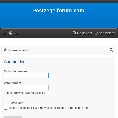
Postzegelforum.com
V&A
Registreer
Aanmelden
Z
Forumoverzicht
o
Aanmelden
e
k
Gebruikersnaam:
Wachtwoord:
Ik ben mijn wachtwoord vergeten
Onthouden
Mij deze sessie niet weergeven in de lijst met online gebruikers