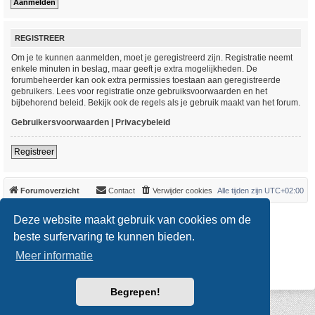
REGISTREER
Om je te kunnen aanmelden, moet je geregistreerd zijn. Registratie neemt
enkele minuten in beslag, maar geeft je extra mogelijkheden. De
forumbeheerder kan ook extra permissies toestaan aan geregistreerde
gebruikers. Lees voor registratie onze gebruiksvoorwaarden en het
bijbehorend beleid. Bekijk ook de regels als je gebruik maakt van het forum.
Gebruikersvoorwaarden
|
Privacybeleid
Registreer
Forumoverzicht
Contact
Verwijder cookies
Alle tijden zijn
UTC+02:00
*
Original Author:
Brad Veryard
Deze website maakt gebruik van cookies om de
*
Updated to 3.3.x by
MannixMD
*
Style version: 3.4.0
beste surfervaring te kunnen bieden.
Powered by
phpBB
® Forum Software © phpBB Limited
Meer informatie
Nederlandse vertaling door
phpBB.nl
.
Privacy
|
Gebruikersvoorwaarden
Begrepen!