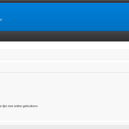
s!
 lijst met online gebruikers