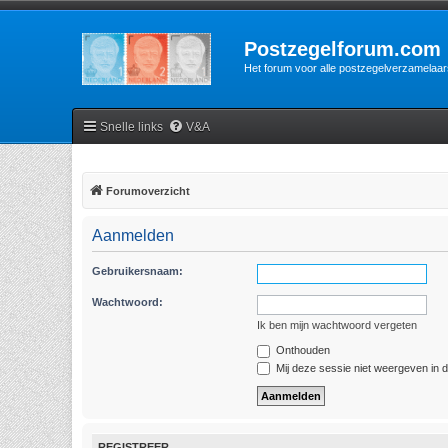
Postzegelforum.com
Het forum voor alle postzegelverzamelaar
Snelle links
V&A
Forumoverzicht
Aanmelden
Gebruikersnaam:
Wachtwoord:
Ik ben mijn wachtwoord vergeten
Onthouden
Mij deze sessie niet weergeven in de
REGISTREER