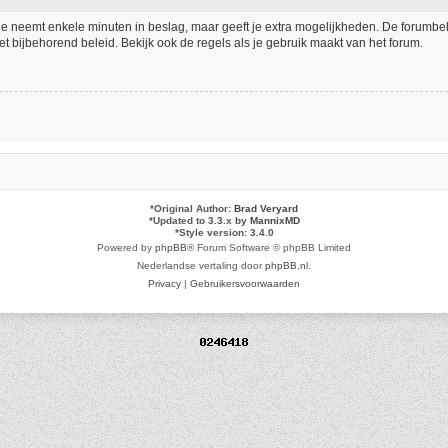
tie neemt enkele minuten in beslag, maar geeft je extra mogelijkheden. De forumb
t bijbehorend beleid. Bekijk ook de regels als je gebruik maakt van het forum.
*
Original Author:
Brad Veryard
*
Updated to 3.3.x by
MannixMD
*
Style version: 3.4.0
Powered by
phpBB
® Forum Software © phpBB Limited
Nederlandse vertaling door
phpBB.nl
.
Privacy
|
Gebruikersvoorwaarden