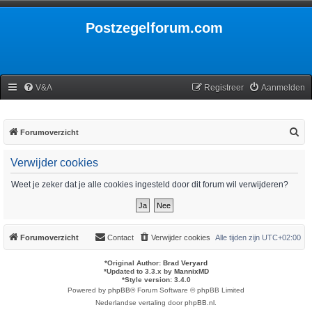
Postzegelforum.com
V&A
Registreer
Aanmelden
Z
Forumoverzicht
o
Verwijder cookies
e
k
Weet je zeker dat je alle cookies ingesteld door dit forum wil verwijderen?
Forumoverzicht
Contact
Verwijder cookies
Alle tijden zijn
UTC+02:00
*
Original Author:
Brad Veryard
*
Updated to 3.3.x by
MannixMD
*
Style version: 3.4.0
Powered by
phpBB
® Forum Software © phpBB Limited
Nederlandse vertaling door
phpBB.nl
.