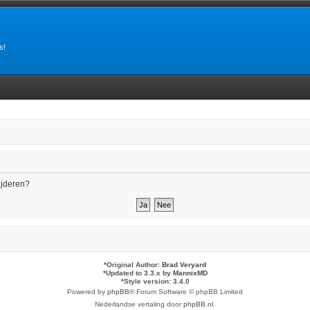
s!
wijderen?
*
Original Author:
Brad Veryard
*
Updated to 3.3.x by
MannixMD
*
Style version: 3.4.0
Powered by
phpBB
® Forum Software © phpBB Limited
Nederlandse vertaling door
phpBB.nl
.