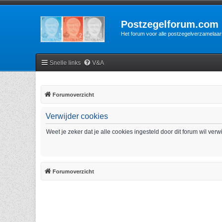
Postzegelforum.com
Het forum voor alle postzegelverzamelaar
Snelle links
V&A
Forumoverzicht
Verwijder cookies
Weet je zeker dat je alle cookies ingesteld door dit forum wil ver
Forumoverzicht