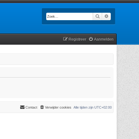
Zoek
Uitgebreid zoek
Registreer
Aanmelden
Contact
Verwijder cookies
Alle tijden zijn
UTC+02:00