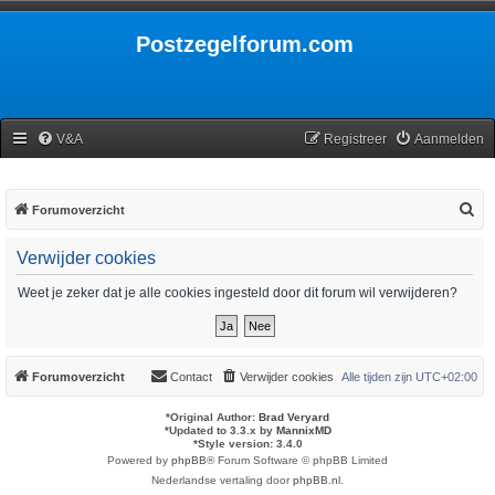
Postzegelforum.com
V&A
Registreer
Aanmelden
Z
Forumoverzicht
o
Verwijder cookies
e
k
Weet je zeker dat je alle cookies ingesteld door dit forum wil verwijderen?
Forumoverzicht
Contact
Verwijder cookies
Alle tijden zijn
UTC+02:00
*
Original Author:
Brad Veryard
*
Updated to 3.3.x by
MannixMD
*
Style version: 3.4.0
Powered by
phpBB
® Forum Software © phpBB Limited
Nederlandse vertaling door
phpBB.nl
.