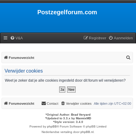
Postzegelforum.com
V&A
Registreer
Aanmelden
Z
Forumoverzicht
o
Verwijder cookies
e
k
Weet je zeker dat je alle cookies ingesteld door dit forum wil verwijderen?
Forumoverzicht
Contact
Verwijder cookies
Alle tijden zijn
UTC+02:00
*
Original Author:
Brad Veryard
*
Updated to 3.3.x by
MannixMD
*
Style version: 3.4.0
Powered by
phpBB
® Forum Software © phpBB Limited
Nederlandse vertaling door
phpBB.nl
.