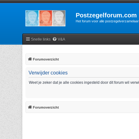
Postzegelforum.com
Het forum voor alle postzegelverzamelaar
Snelle links
V&A
Forumoverzicht
Verwijder cookies
Weet je zeker dat je alle cookies ingesteld door dit forum wil ver
Forumoverzicht