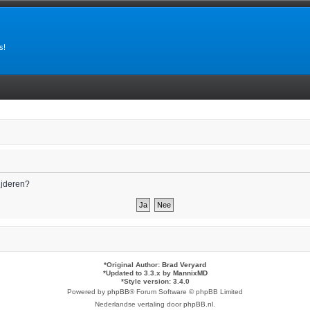
s!
wijderen?
*
Original Author:
Brad Veryard
*
Updated to 3.3.x by
MannixMD
*
Style version: 3.4.0
Powered by
phpBB
® Forum Software © phpBB Limited
Nederlandse vertaling door
phpBB.nl
.