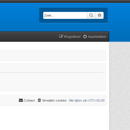
Zoek
Uitgebreid zoek
Registreer
Aanmelden
Contact
Verwijder cookies
Alle tijden zijn
UTC+02:00