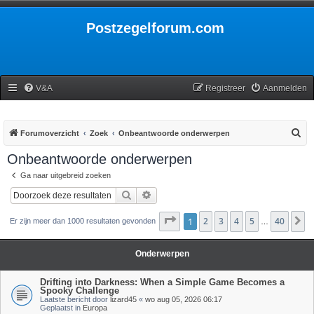
Postzegelforum.com
V&A
Registreer
Aanmelden
Z
Forumoverzicht
Zoek
Onbeantwoorde onderwerpen
o
Onbeantwoorde onderwerpen
e
Ga naar uitgebreid zoeken
k
Zoek
Uitgebreid zoeken
Pagina
1
2
1
van
3
40
4
5
40
V
Er zijn meer dan 1000 resultaten gevonden
…
Onderwerpen
Drifting into Darkness: When a Simple Game Becomes a
Spooky Challenge
Laatste bericht door
lizard45
«
wo aug 05, 2026 06:17
Geplaatst in
Europa