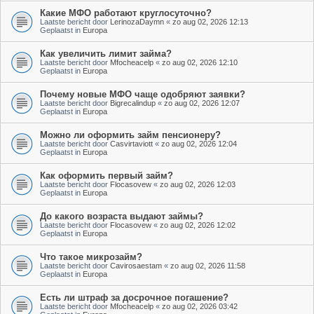
Какие МФО работают круглосуточно?
Laatste bericht door
LerinozaDaymn
«
zo aug 02, 2026 12:13
Geplaatst in
Europa
Как увеличить лимит займа?
Laatste bericht door
Mfocheacelp
«
zo aug 02, 2026 12:10
Geplaatst in
Europa
Почему новые МФО чаще одобряют заявки?
Laatste bericht door
Bigrecalindup
«
zo aug 02, 2026 12:07
Geplaatst in
Europa
Можно ли оформить займ пенсионеру?
Laatste bericht door
Casvirtaviott
«
zo aug 02, 2026 12:04
Geplaatst in
Europa
Как оформить первый займ?
Laatste bericht door
Flocasovew
«
zo aug 02, 2026 12:03
Geplaatst in
Europa
До какого возраста выдают займы?
Laatste bericht door
Flocasovew
«
zo aug 02, 2026 12:02
Geplaatst in
Europa
Что такое микрозайм?
Laatste bericht door
Cavirosaestam
«
zo aug 02, 2026 11:58
Geplaatst in
Europa
Есть ли штраф за досрочное погашение?
Laatste bericht door
Mfocheacelp
«
zo aug 02, 2026 03:42