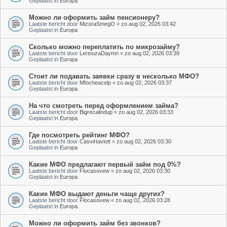
Geplaatst in
Europa
Можно ли оформить займ пенсионеру?
Laatste bericht door
MizoraSmegO
«
zo aug 02, 2026 03:42
Geplaatst in
Europa
Сколько можно переплатить по микрозайму?
Laatste bericht door
LerinozaDaymn
«
zo aug 02, 2026 03:39
Geplaatst in
Europa
Стоит ли подавать заявки сразу в несколько МФО?
Laatste bericht door
Mfocheacelp
«
zo aug 02, 2026 03:37
Geplaatst in
Europa
На что смотреть перед оформлением займа?
Laatste bericht door
Bigrecalindup
«
zo aug 02, 2026 03:33
Geplaatst in
Europa
Где посмотреть рейтинг МФО?
Laatste bericht door
Casvirtaviott
«
zo aug 02, 2026 03:30
Geplaatst in
Europa
Какие МФО предлагают первый займ под 0%?
Laatste bericht door
Flocasovew
«
zo aug 02, 2026 03:30
Geplaatst in
Europa
Какие МФО выдают деньги чаще других?
Laatste bericht door
Flocasovew
«
zo aug 02, 2026 03:28
Geplaatst in
Europa
Можно ли оформить займ без звонков?