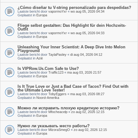
¿Cómo diseñar tu V-string personalizado para despedidas?
Laatste bericht door
vapormoYxr
«
wo aug 05, 2026 04:34
Geplaatst in
Europa
Fliege selbst gestalten: Das Highlight für dein Hochzeits-
Outfit
Laatste bericht door
vapormoYxr
«
wo aug 05, 2026 04:33
Geplaatst in
Europa
Unleashing Your Inner Scientist: A Deep Dive Into Melon
Playground
Laatste bericht door
TaylaPasley
«
di aug 04, 2026 04:12
Geplaatst in
Azië
Is VIPRow.Us.Com Safe to Use?
Laatste bericht door
Traffic123
«
ma aug 03, 2026 21:57
Geplaatst in
Europa
Is It True Love or Just a Bad Case of Tacos? Find Out with
the Ultimate Love Tester!
Laatste bericht door
TobyEggers
«
ma aug 03, 2026 08:27
Geplaatst in
Noord-Amerika
Можно ли исправить плохую кредитную историю?
Laatste bericht door
Mfocheacelp
«
zo aug 02, 2026 12:15
Geplaatst in
Europa
Нужно ли указывать место работы?
Laatste bericht door
MizoraSmegO
«
zo aug 02, 2026 12:15
Geplaatst in
Europa