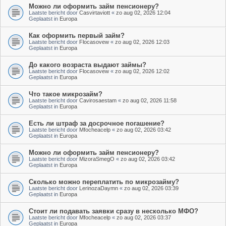
Можно ли оформить займ пенсионеру?
Laatste bericht door
Casvirtaviott
«
zo aug 02, 2026 12:04
Geplaatst in
Europa
Как оформить первый займ?
Laatste bericht door
Flocasovew
«
zo aug 02, 2026 12:03
Geplaatst in
Europa
До какого возраста выдают займы?
Laatste bericht door
Flocasovew
«
zo aug 02, 2026 12:02
Geplaatst in
Europa
Что такое микрозайм?
Laatste bericht door
Cavirosaestam
«
zo aug 02, 2026 11:58
Geplaatst in
Europa
Есть ли штраф за досрочное погашение?
Laatste bericht door
Mfocheacelp
«
zo aug 02, 2026 03:42
Geplaatst in
Europa
Можно ли оформить займ пенсионеру?
Laatste bericht door
MizoraSmegO
«
zo aug 02, 2026 03:42
Geplaatst in
Europa
Сколько можно переплатить по микрозайму?
Laatste bericht door
LerinozaDaymn
«
zo aug 02, 2026 03:39
Geplaatst in
Europa
Стоит ли подавать заявки сразу в несколько МФО?
Laatste bericht door
Mfocheacelp
«
zo aug 02, 2026 03:37
Geplaatst in
Europa