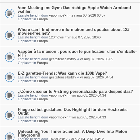
Vom Meeting ins Gym: Das richtige Apple Watch Armband
wählen
Laatste bericht door
vapormoYxr
«
za aug 08, 2026 03:57
Geplaatst in
Europa
Where can I find more information and updates about 123-
movies-free.net?
Laatste bericht door
123movie
«
vr aug 07, 2026 18:46
Geplaatst in
Europa
Vapoter à la maison : pourquoi le purificateur d'air s'emballe-
t-il ?
Laatste bericht door
gestaltenselbstdiy
«
vr aug 07, 2026 05:05
Geplaatst in
Europa
E-Zigaretten-Trends: Was kann die 100k Vape?
Laatste bericht door
gestaltenselbstdiy
«
vr aug 07, 2026 04:54
Geplaatst in
Europa
¿Cómo diseñar tu V-string personalizado para despedidas?
Laatste bericht door
vapormoYxr
«
wo aug 05, 2026 04:34
Geplaatst in
Europa
Fliege selbst gestalten: Das Highlight für dein Hochzeits-
Outfit
Laatste bericht door
vapormoYxr
«
wo aug 05, 2026 04:33
Geplaatst in
Europa
Unleashing Your Inner Scientist: A Deep Dive Into Melon
Playground
Laatste bericht door
TaylaPasley
«
di aug 04, 2026 04:12