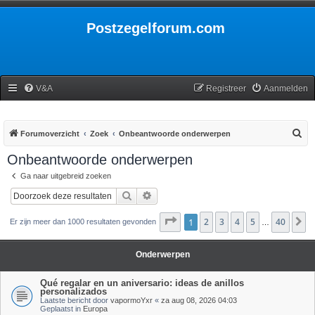
Postzegelforum.com
V&A
Registreer
Aanmelden
Z
Forumoverzicht
Zoek
Onbeantwoorde onderwerpen
o
Onbeantwoorde onderwerpen
e
Ga naar uitgebreid zoeken
k
Zoek
Uitgebreid zoeken
Pagina
1
2
1
van
3
40
4
5
40
V
Er zijn meer dan 1000 resultaten gevonden
…
Onderwerpen
Qué regalar en un aniversario: ideas de anillos
personalizados
Laatste bericht door
vapormoYxr
«
za aug 08, 2026 04:03
Geplaatst in
Europa