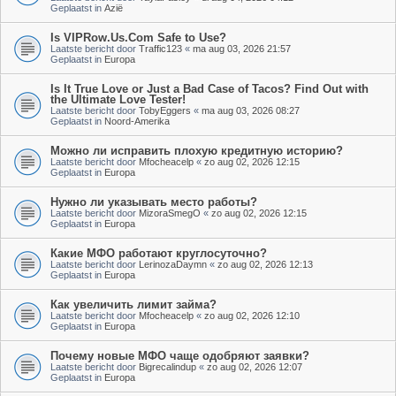
Geplaatst in
Azië
Is VIPRow.Us.Com Safe to Use?
Laatste bericht door
Traffic123
«
ma aug 03, 2026 21:57
Geplaatst in
Europa
Is It True Love or Just a Bad Case of Tacos? Find Out with
the Ultimate Love Tester!
Laatste bericht door
TobyEggers
«
ma aug 03, 2026 08:27
Geplaatst in
Noord-Amerika
Можно ли исправить плохую кредитную историю?
Laatste bericht door
Mfocheacelp
«
zo aug 02, 2026 12:15
Geplaatst in
Europa
Нужно ли указывать место работы?
Laatste bericht door
MizoraSmegO
«
zo aug 02, 2026 12:15
Geplaatst in
Europa
Какие МФО работают круглосуточно?
Laatste bericht door
LerinozaDaymn
«
zo aug 02, 2026 12:13
Geplaatst in
Europa
Как увеличить лимит займа?
Laatste bericht door
Mfocheacelp
«
zo aug 02, 2026 12:10
Geplaatst in
Europa
Почему новые МФО чаще одобряют заявки?
Laatste bericht door
Bigrecalindup
«
zo aug 02, 2026 12:07
Geplaatst in
Europa