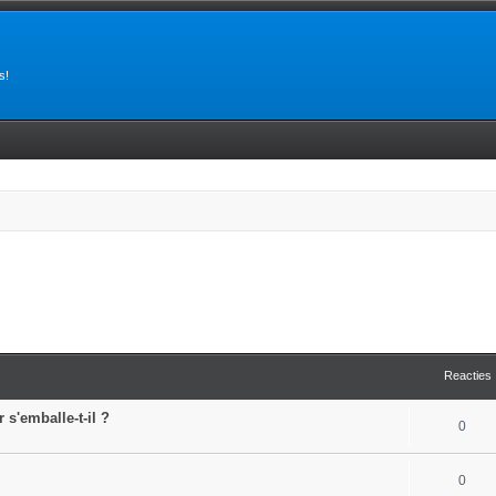
s!
Reacties
 s'emballe-t-il ?
0
0