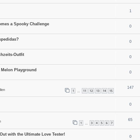
1
comes a Spooky Challenge
0
espedidas?
0
hzeits-Outfit
0
to Melon Playground
0
147
llen
1
11
12
13
14
15
…
0
65
n
1
3
4
5
6
7
…
Out with the Ultimate Love Tester!
0