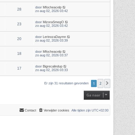
door
Mfocheacelp
28
zo aug 02, 2026 03:42
door
MizoraSmegO
23
zo aug 02, 2026 03:42
door
LerinozaDaymn
20
zo aug 02, 2026 03:39
door
Mfocheacelp
18
zo aug 02, 2026 03:37
door
Bigrecalindup
17
zo aug 02, 2026 03:33
1
2
Volgende
Er zijn 31 resultaten gevonden
Ga naar
Contact
Verwijder cookies
Alle tijden zijn
UTC+02:00