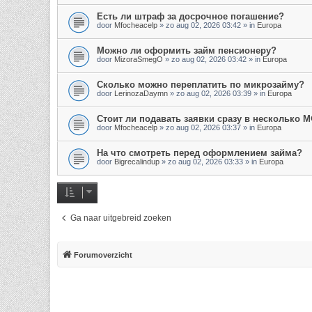
Есть ли штраф за досрочное погашение?
door
Mfocheacelp
»
zo aug 02, 2026 03:42
» in
Europa
Можно ли оформить займ пенсионеру?
door
MizoraSmegO
»
zo aug 02, 2026 03:42
» in
Europa
Сколько можно переплатить по микрозайму?
door
LerinozaDaymn
»
zo aug 02, 2026 03:39
» in
Europa
Стоит ли подавать заявки сразу в несколько 
door
Mfocheacelp
»
zo aug 02, 2026 03:37
» in
Europa
На что смотреть перед оформлением займа?
door
Bigrecalindup
»
zo aug 02, 2026 03:33
» in
Europa
Ga naar uitgebreid zoeken
Forumoverzicht