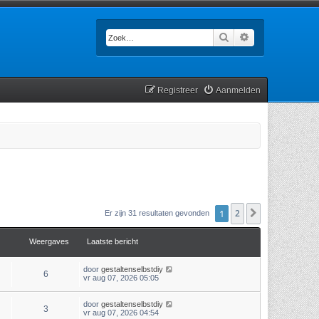
Zoek
Uitgebreid zoek
Registreer
Aanmelden
1
2
Volgende
Er zijn 31 resultaten gevonden
Weergaves
Laatste bericht
door
gestaltenselbstdiy
6
vr aug 07, 2026 05:05
door
gestaltenselbstdiy
3
vr aug 07, 2026 04:54