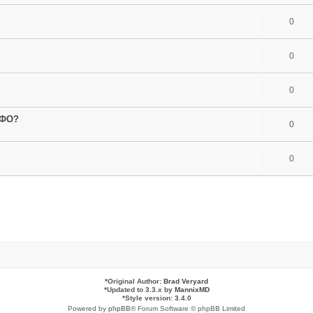
0
0
0
МФО?
0
0
*
Original Author:
Brad Veryard
*
Updated to 3.3.x by
MannixMD
*
Style version: 3.4.0
Powered by
phpBB
® Forum Software © phpBB Limited