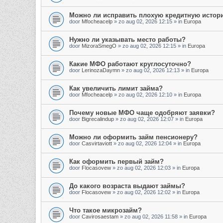
Можно ли исправить плохую кредитную истор
door
Mfocheacelp
»
zo aug 02, 2026 12:15
» in
Europa
Нужно ли указывать место работы?
door
MizoraSmegO
»
zo aug 02, 2026 12:15
» in
Europa
Какие МФО работают круглосуточно?
door
LerinozaDaymn
»
zo aug 02, 2026 12:13
» in
Europa
Как увеличить лимит займа?
door
Mfocheacelp
»
zo aug 02, 2026 12:10
» in
Europa
Почему новые МФО чаще одобряют заявки?
door
Bigrecalindup
»
zo aug 02, 2026 12:07
» in
Europa
Можно ли оформить займ пенсионеру?
door
Casvirtaviott
»
zo aug 02, 2026 12:04
» in
Europa
Как оформить первый займ?
door
Flocasovew
»
zo aug 02, 2026 12:03
» in
Europa
До какого возраста выдают займы?
door
Flocasovew
»
zo aug 02, 2026 12:02
» in
Europa
Что такое микрозайм?
door
Cavirosaestam
»
zo aug 02, 2026 11:58
» in
Europa