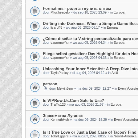
Format-ms - ролл ап купить оптом
door
Mfocheacelp
»
do sep 18, 2025 23:09
» in
Europa
Drifting into Darkness: When a Simple Game Be
door
lizard45
»
wo aug 05, 2026 06:17
» in
Europa
¿Cómo diseñar tu V-string personalizado para d
door
vapormoYxr
»
wo aug 05, 2026 04:34
» in
Europa
Fliege selbst gestalten: Das Highlight für dein Hoc
door
vapormoYxr
»
wo aug 05, 2026 04:33
» in
Europa
Unleashing Your Inner Scientist: A Deep Dive In
door
TaylaPasley
»
di aug 04, 2026 04:12
» in
Azië
patreon
door
MelvinJem
»
ma dec 09, 2024 12:27
» in
Even Voorste
Is VIPRow.Us.Com Safe to Use?
door
Traffic123
»
ma aug 03, 2026 21:57
» in
Europa
Знакомства Луганск
door
KennethHuh
»
ma dec 09, 2024 18:29
» in
Even Voorstelle
Is It True Love or Just a Bad Case of Tacos? Find 
door
TobyEggers
»
ma aug 03, 2026 08:27
» in
Noord-Amerika