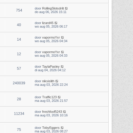
door
RollingSlotsdrilt
754
do aug 06, 2026 15:11
door
lizard45
40
wo aug 05, 2026 06:17
door
vapormoYxr
14
wo aug 05, 2026 04:34
door
vapormoYxr
12
wo aug 05, 2026 04:33
door
TaylaPasley
57
di aug 04, 2026 04:12
door
niksislith
240039
ma aug 03, 2026 22:24
door
Traffic123
28
ma aug 03, 2026 21:57
door
freshfoof5243
11234
ma aug 03, 2026 10:16
door
TobyEggers
75
ma aug 03, 2026 08:27