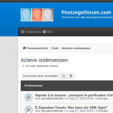
Postzegelforum.com
Het forum voor alle postzegelverzamelaar
Snelle links
V&A
Forumoverzicht
Zoek
Actieve onderwerpen
Actieve onderwerpen
Ga naar uitgebreid zoeken
Zoek
Uitgebreid zoeken
Onderwerpen
Vapoter à la maison : pourquoi le purificateur d'air
door
gestaltenselbstdiy
»
vr aug 07, 2026 05:05
» in
Europa
E-Zigaretten-Trends: Was kann die 100k Vape?
door
gestaltenselbstdiy
»
vr aug 07, 2026 04:54
» in
Europa