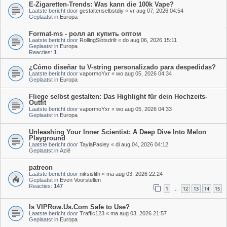
E-Zigaretten-Trends: Was kann die 100k Vape?
Laatste bericht door
gestaltenselbstdiy
«
vr aug 07, 2026 04:54
Geplaatst in
Europa
Format-ms - ролл ап купить оптом
Laatste bericht door
RollingSlotsdrilt
«
do aug 06, 2026 15:11
Geplaatst in
Europa
Reacties:
1
¿Cómo diseñar tu V-string personalizado para despedidas?
Laatste bericht door
vapormoYxr
«
wo aug 05, 2026 04:34
Geplaatst in
Europa
Fliege selbst gestalten: Das Highlight für dein Hochzeits-
Outfit
Laatste bericht door
vapormoYxr
«
wo aug 05, 2026 04:33
Geplaatst in
Europa
Unleashing Your Inner Scientist: A Deep Dive Into Melon
Playground
Laatste bericht door
TaylaPasley
«
di aug 04, 2026 04:12
Geplaatst in
Azië
patreon
Laatste bericht door
niksislith
«
ma aug 03, 2026 22:24
Geplaatst in
Even Voorstellen
Reacties:
147
1
12
13
14
15
…
Is VIPRow.Us.Com Safe to Use?
Laatste bericht door
Traffic123
«
ma aug 03, 2026 21:57
Geplaatst in
Europa