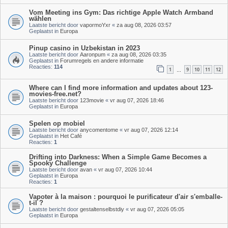
Vom Meeting ins Gym: Das richtige Apple Watch Armband
wählen
Laatste bericht door
vapormoYxr
«
za aug 08, 2026 03:57
Geplaatst in
Europa
Pinup casino in Uzbekistan in 2023
Laatste bericht door
Aaronpum
«
za aug 08, 2026 03:35
Geplaatst in
Forumregels en andere informatie
Reacties:
114
1
9
10
11
12
…
Where can I find more information and updates about 123-
movies-free.net?
Laatste bericht door
123movie
«
vr aug 07, 2026 18:46
Geplaatst in
Europa
Spelen op mobiel
Laatste bericht door
anycomentome
«
vr aug 07, 2026 12:14
Geplaatst in
Het Café
Reacties:
1
Drifting into Darkness: When a Simple Game Becomes a
Spooky Challenge
Laatste bericht door
avan
«
vr aug 07, 2026 10:44
Geplaatst in
Europa
Reacties:
1
Vapoter à la maison : pourquoi le purificateur d'air s'emballe-
t-il ?
Laatste bericht door
gestaltenselbstdiy
«
vr aug 07, 2026 05:05
Geplaatst in
Europa