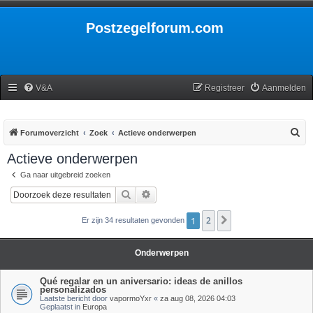
Postzegelforum.com
V&A
Registreer
Aanmelden
Z
Forumoverzicht
Zoek
Actieve onderwerpen
o
Actieve onderwerpen
e
Ga naar uitgebreid zoeken
k
Zoek
Uitgebreid zoeken
1
2
Volgende
Er zijn 34 resultaten gevonden
Onderwerpen
Qué regalar en un aniversario: ideas de anillos
personalizados
Laatste bericht door
vapormoYxr
«
za aug 08, 2026 04:03
Geplaatst in
Europa