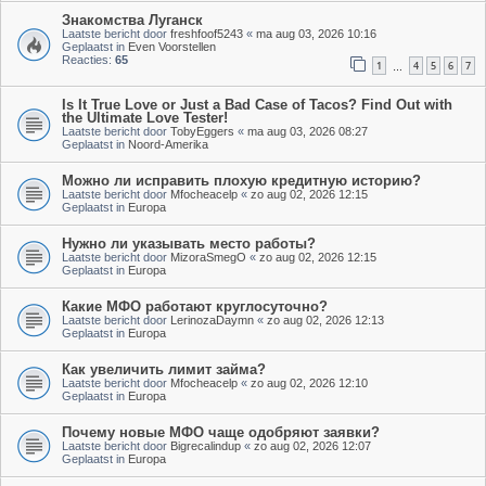
Знакомства Луганск
Laatste bericht door
freshfoof5243
«
ma aug 03, 2026 10:16
Geplaatst in
Even Voorstellen
Reacties:
65
1
4
5
6
7
…
Is It True Love or Just a Bad Case of Tacos? Find Out with
the Ultimate Love Tester!
Laatste bericht door
TobyEggers
«
ma aug 03, 2026 08:27
Geplaatst in
Noord-Amerika
Можно ли исправить плохую кредитную историю?
Laatste bericht door
Mfocheacelp
«
zo aug 02, 2026 12:15
Geplaatst in
Europa
Нужно ли указывать место работы?
Laatste bericht door
MizoraSmegO
«
zo aug 02, 2026 12:15
Geplaatst in
Europa
Какие МФО работают круглосуточно?
Laatste bericht door
LerinozaDaymn
«
zo aug 02, 2026 12:13
Geplaatst in
Europa
Как увеличить лимит займа?
Laatste bericht door
Mfocheacelp
«
zo aug 02, 2026 12:10
Geplaatst in
Europa
Почему новые МФО чаще одобряют заявки?
Laatste bericht door
Bigrecalindup
«
zo aug 02, 2026 12:07
Geplaatst in
Europa