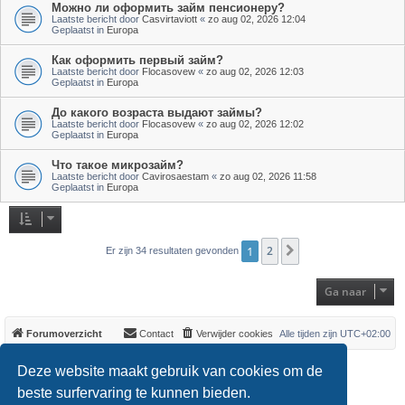
Можно ли оформить займ пенсионеру?
Laatste bericht door
Casvirtaviott
«
zo aug 02, 2026 12:04
Geplaatst in
Europa
Как оформить первый займ?
Laatste bericht door
Flocasovew
«
zo aug 02, 2026 12:03
Geplaatst in
Europa
До какого возраста выдают займы?
Laatste bericht door
Flocasovew
«
zo aug 02, 2026 12:02
Geplaatst in
Europa
Что такое микрозайм?
Laatste bericht door
Cavirosaestam
«
zo aug 02, 2026 11:58
Geplaatst in
Europa
1
2
Volgende
Er zijn 34 resultaten gevonden
Ga naar
Forumoverzicht
Contact
Verwijder cookies
Alle tijden zijn
UTC+02:00
*
Original Author:
Brad Veryard
Deze website maakt gebruik van cookies om de
*
Updated to 3.3.x by
MannixMD
*
Style version: 3.4.0
beste surfervaring te kunnen bieden.
Powered by
phpBB
® Forum Software © phpBB Limited