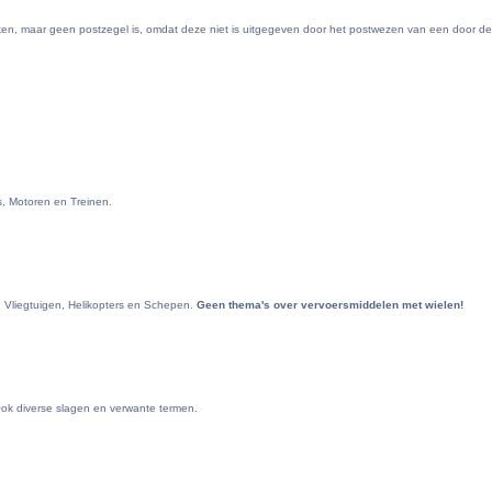
nken, maar geen postzegel is, omdat deze niet is uitgegeven door het postwezen van een door de
s, Motoren en Treinen.
. Vliegtuigen, Helikopters en Schepen.
Geen thema's over vervoersmiddelen met wielen!
Ook diverse slagen en verwante termen.