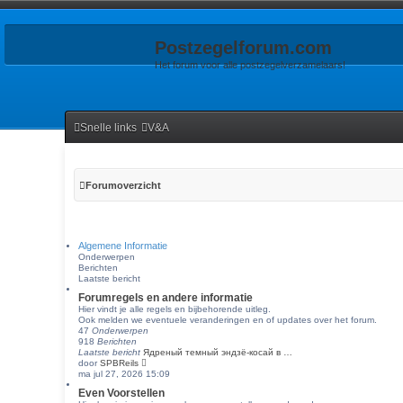
Postzegelforum.com
Het forum voor alle postzegelverzamelaars!
Snelle links
V&A
Forumoverzicht
Algemene Informatie
Onderwerpen
Berichten
Laatste bericht
Forumregels en andere informatie
Hier vindt je alle regels en bijbehorende uitleg.
Ook melden we eventuele veranderingen en of updates over het forum.
47
Onderwerpen
918
Berichten
Laatste bericht
Ядреный темный эндзё-косай в …
B
door
SPBReils
e
ma jul 27, 2026 15:09
k
Even Voorstellen
i