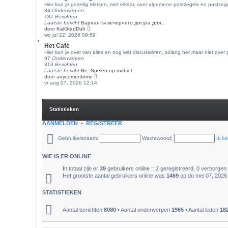
t
Hier kun je gezellig kletsen, met elkaar, over algemene postzegels en postzeg
c
s
34
Onderwerpen
h
t
187
Berichten
t
e
Laatste bericht
Варианты вечернего досуга для…
b
B
door
KalGradDuh
e
e
wo jul 22, 2026 09:59
r
k
Het Café
i
i
Hier kun je over van alles en nog wat discussiëren, zolang het maar niet over 
c
j
97
Onderwerpen
h
k
313
Berichten
t
l
Laatste bericht
Re: Spelen op mobiel
a
B
door
anycomentome
a
e
vr aug 07, 2026 12:14
t
k
s
i
t
j
e
k
b
Statistieken
l
e
a
r
AANMELDEN
•
REGISTREER
a
i
t
c
s
Gebruikersnaam:
h
Wachtwoord:
Ik b
t
t
e
b
WIE IS ER ONLINE
e
r
In totaal zijn er
39
gebruikers online :: 2 geregistreerd, 0 verborgen
i
Het grootste aantal gebruikers online was
1469
op do mei 07, 2026
c
h
STATISTIEKEN
t
Aantal berichten
8080
• Aantal onderwerpen
1965
• Aantal leden
18