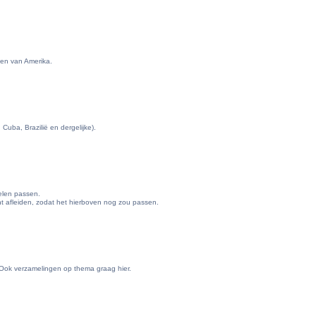
ten van Amerika.
Cuba, Brazilië en dergelijke).
elen passen.
nt afleiden, zodat het hierboven nog zou passen.
t. Ook verzamelingen op thema graag hier.