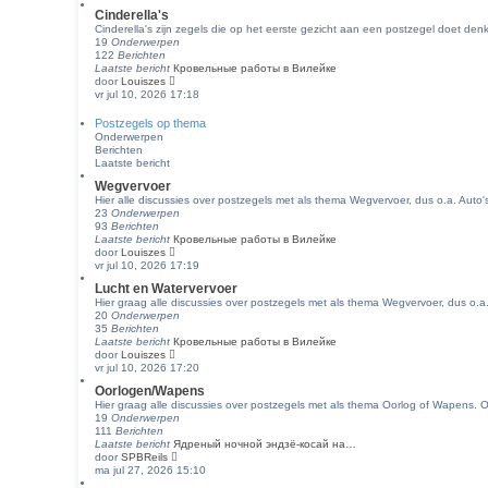
k
s
t
Cinderella's
i
t
Cinderella's zijn zegels die op het eerste gezicht aan een postzegel doet de
j
e
19
Onderwerpen
k
b
122
Berichten
l
e
Laatste bericht
Кровельные работы в Вилейке
a
r
B
door
Louiszes
a
i
e
vr jul 10, 2026 17:18
t
c
k
s
h
i
t
Postzegels op thema
t
j
e
Onderwerpen
k
b
Berichten
l
e
Laatste bericht
a
r
Wegvervoer
a
i
t
Hier alle discussies over postzegels met als thema Wegvervoer, dus o.a. Auto'
c
s
23
Onderwerpen
h
t
93
Berichten
t
e
Laatste bericht
Кровельные работы в Вилейке
b
B
door
Louiszes
e
e
vr jul 10, 2026 17:19
r
k
Lucht en Watervervoer
i
i
Hier graag alle discussies over postzegels met als thema Wegvervoer, dus o.a
c
j
20
Onderwerpen
h
k
35
Berichten
t
l
Laatste bericht
Кровельные работы в Вилейке
a
B
door
Louiszes
a
e
vr jul 10, 2026 17:20
t
k
s
Oorlogen/Wapens
i
t
Hier graag alle discussies over postzegels met als thema Oorlog of Wapens. 
j
e
19
Onderwerpen
k
b
111
Berichten
l
e
Laatste bericht
Ядреный ночной эндзё-косай на…
a
r
B
door
SPBReils
a
i
e
ma jul 27, 2026 15:10
t
c
k
s
h