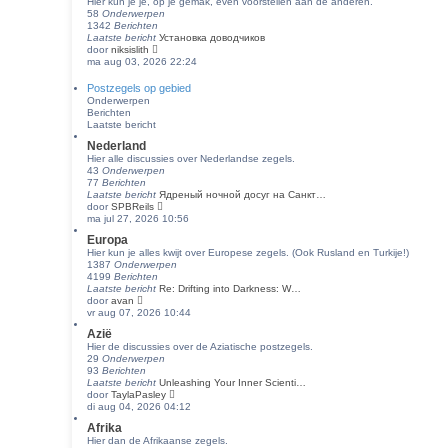
Hier kun je je, op je gemak, even voorstellen aan de anderen.
j
58
Onderwerpen
k
1342
Berichten
l
Laatste bericht
Установка доводчиков
a
B
door
niksislith
a
e
ma aug 03, 2026 22:24
t
k
s
i
t
Postzegels op gebied
j
e
Onderwerpen
k
b
Berichten
l
e
Laatste bericht
a
r
Nederland
a
i
t
Hier alle discussies over Nederlandse zegels.
c
s
43
Onderwerpen
h
t
77
Berichten
t
e
Laatste bericht
Ядреный ночной досуг на Санкт…
b
B
door
SPBReils
e
e
ma jul 27, 2026 10:56
r
k
Europa
i
i
Hier kun je alles kwijt over Europese zegels. (Ook Rusland en Turkije!)
c
j
1387
Onderwerpen
h
k
4199
Berichten
t
l
Laatste bericht
Re: Drifting into Darkness: W…
a
B
door
avan
a
e
vr aug 07, 2026 10:44
t
k
s
Azië
i
t
Hier de discussies over de Aziatische postzegels.
j
e
29
Onderwerpen
k
b
93
Berichten
l
e
Laatste bericht
Unleashing Your Inner Scienti…
a
r
B
door
TaylaPasley
a
i
e
di aug 04, 2026 04:12
t
c
k
s
h
Afrika
i
t
t
Hier dan de Afrikaanse zegels.
j
e