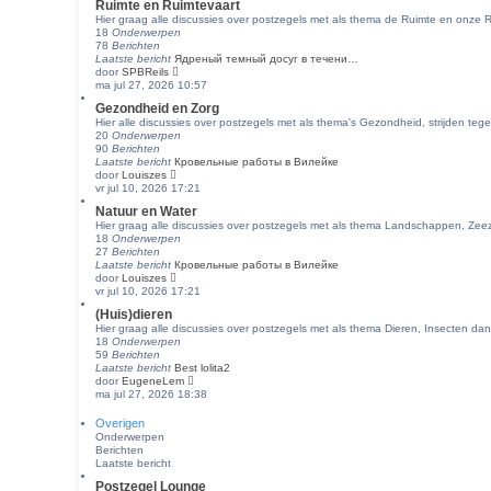
Ruimte en Ruimtevaart
i
t
t
Hier graag alle discussies over postzegels met als thema de Ruimte en onze R
j
e
18
Onderwerpen
k
b
78
Berichten
l
e
Laatste bericht
Ядреный темный досуг в течени…
a
r
B
door
SPBReils
a
i
e
ma jul 27, 2026 10:57
t
c
k
s
h
Gezondheid en Zorg
i
t
t
Hier alle discussies over postzegels met als thema's Gezondheid, strijden teg
j
e
20
Onderwerpen
k
b
90
Berichten
l
e
Laatste bericht
Кровельные работы в Вилейке
a
r
B
door
Louiszes
a
i
e
vr jul 10, 2026 17:21
t
c
k
s
h
Natuur en Water
i
t
t
Hier graag alle discussies over postzegels met als thema Landschappen, Ze
j
e
18
Onderwerpen
k
b
27
Berichten
l
e
Laatste bericht
Кровельные работы в Вилейке
a
r
B
door
Louiszes
a
i
e
vr jul 10, 2026 17:21
t
c
k
s
h
(Huis)dieren
i
t
t
Hier graag alle discussies over postzegels met als thema Dieren, Insecten dan
j
e
18
Onderwerpen
k
b
59
Berichten
l
e
Laatste bericht
Best lolita2
a
r
B
door
EugeneLem
a
i
e
ma jul 27, 2026 18:38
t
c
k
s
h
i
t
Overigen
t
j
e
Onderwerpen
k
b
Berichten
l
e
Laatste bericht
a
r
Postzegel Lounge
a
i