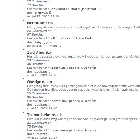
27
Onderwerpen
k
b
72
Berichten
l
e
Laatste bericht
Отличный ночной эндзё-косай н…
a
r
B
door
SPBReils
a
i
e
ma jul 27, 2026 14:10
t
c
k
s
h
Noord-Amerika
i
t
t
Hier graag alleen discussies over postzegels uit Canada en de Verenigde Sta
j
e
24
Onderwerpen
k
b
67
Berichten
l
e
Laatste bericht
Is It True Love or Just a Bad…
a
r
B
door
TobyEggers
a
i
e
ma aug 03, 2026 08:27
t
c
k
s
h
Zuid-Amerika
i
t
t
Hier alle discussies over de, onder de VS gelegen, landen (waaronder Mexico, 
j
e
23
Onderwerpen
k
b
36
Berichten
l
e
Laatste bericht
Кровельные работы в Вилейке
a
r
B
door
Louiszes
a
i
e
vr jul 10, 2026 17:16
t
c
k
s
h
Overige delen
i
t
t
Hier graag discussies over postzegels die niet in de bovengenoemde wereldd
j
e
Ook mogen hier discussies over postzegels, waaruit je echt helemaal niets ku
k
b
20
Onderwerpen
l
e
86
Berichten
a
r
Laatste bericht
Кровельные работы в Вилейке
a
i
B
door
Louiszes
t
c
e
vr jul 10, 2026 17:16
s
h
k
t
t
Thematische zegels
i
e
Hier kun je alles kwijt waarbij de thema van de postzegel een grote rol speel
j
b
21
Onderwerpen
k
e
75
Berichten
l
r
Laatste bericht
Кровельные работы в Вилейке
a
i
B
door
Louiszes
a
c
e
vr jul 10, 2026 17:17
t
h