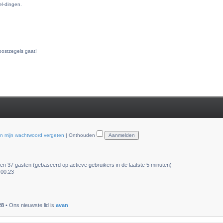
el-dingen.
postzegels gaat!
en mijn wachtwoord vergeten
|
Onthouden
 en 37 gasten (gebaseerd op actieve gebruikers in de laatste 5 minuten)
 00:23
28
• Ons nieuwste lid is
avan