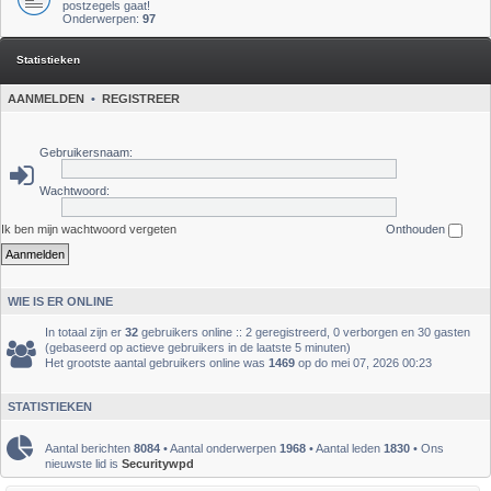
postzegels gaat!
Onderwerpen:
97
Statistieken
AANMELDEN
•
REGISTREER
Gebruikersnaam:
Wachtwoord:
Ik ben mijn wachtwoord vergeten
Onthouden
WIE IS ER ONLINE
In totaal zijn er
32
gebruikers online :: 2 geregistreerd, 0 verborgen en 30 gasten
(gebaseerd op actieve gebruikers in de laatste 5 minuten)
Het grootste aantal gebruikers online was
1469
op do mei 07, 2026 00:23
STATISTIEKEN
Aantal berichten
8084
• Aantal onderwerpen
1968
• Aantal leden
1830
• Ons
nieuwste lid is
Securitywpd