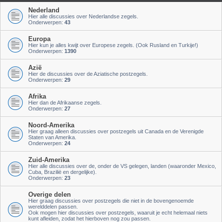
Nederland
Hier alle discussies over Nederlandse zegels.
Onderwerpen:
43
Europa
Hier kun je alles kwijt over Europese zegels. (Ook Rusland en Turkije!)
Onderwerpen:
1390
Azië
Hier de discussies over de Aziatische postzegels.
Onderwerpen:
29
Afrika
Hier dan de Afrikaanse zegels.
Onderwerpen:
27
Noord-Amerika
Hier graag alleen discussies over postzegels uit Canada en de Verenigde
Staten van Amerika.
Onderwerpen:
24
Zuid-Amerika
Hier alle discussies over de, onder de VS gelegen, landen (waaronder Mexico,
Cuba, Brazilië en dergelijke).
Onderwerpen:
23
Overige delen
Hier graag discussies over postzegels die niet in de bovengenoemde
werelddelen passen.
Ook mogen hier discussies over postzegels, waaruit je echt helemaal niets
kunt afleiden, zodat het hierboven nog zou passen.