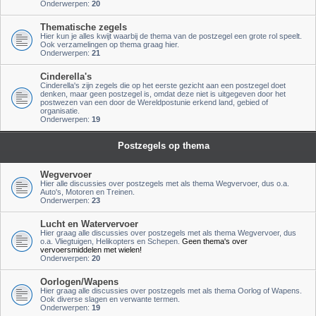
Onderwerpen:
20
Thematische zegels
Hier kun je alles kwijt waarbij de thema van de postzegel een grote rol speelt.
Ook verzamelingen op thema graag hier.
Onderwerpen:
21
Cinderella's
Cinderella's zijn zegels die op het eerste gezicht aan een postzegel doet
denken, maar geen postzegel is, omdat deze niet is uitgegeven door het
postwezen van een door de Wereldpostunie erkend land, gebied of
organisatie.
Onderwerpen:
19
Postzegels op thema
Wegvervoer
Hier alle discussies over postzegels met als thema Wegvervoer, dus o.a.
Auto's, Motoren en Treinen.
Onderwerpen:
23
Lucht en Watervervoer
Hier graag alle discussies over postzegels met als thema Wegvervoer, dus
o.a. Vliegtuigen, Helikopters en Schepen.
Geen thema's over
vervoersmiddelen met wielen!
Onderwerpen:
20
Oorlogen/Wapens
Hier graag alle discussies over postzegels met als thema Oorlog of Wapens.
Ook diverse slagen en verwante termen.
Onderwerpen:
19