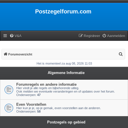
Postzegelforum.com
V&A
Registreer
Aanmelden
Z
Forumoverzicht
o
Het is momenteel za aug 08, 2026 11:03
e
Algemene Informatie
k
Forumregels en andere informatie
Hier vindt je alle regels en bijbehorende uitleg.
Ook melden we eventuele veranderingen en of updates over het forum.
Onderwerpen:
47
Even Voorstellen
Hier kun je je, op je gemak, even voorstellen aan de anderen.
Onderwerpen:
58
Postzegels op gebied