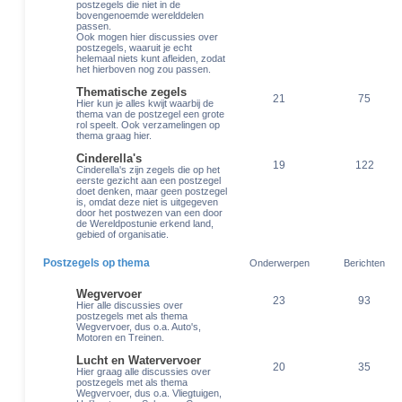
postzegels die niet in de
bovengenoemde werelddelen
passen.
Ook mogen hier discussies over
postzegels, waaruit je echt
helemaal niets kunt afleiden, zodat
het hierboven nog zou passen.
Thematische zegels
21
75
Hier kun je alles kwijt waarbij de
thema van de postzegel een grote
rol speelt. Ook verzamelingen op
thema graag hier.
Cinderella's
19
122
Cinderella's zijn zegels die op het
eerste gezicht aan een postzegel
doet denken, maar geen postzegel
is, omdat deze niet is uitgegeven
door het postwezen van een door
de Wereldpostunie erkend land,
gebied of organisatie.
Postzegels op thema
Onderwerpen
Berichten
Wegvervoer
23
93
Hier alle discussies over
postzegels met als thema
Wegvervoer, dus o.a. Auto's,
Motoren en Treinen.
Lucht en Watervervoer
20
35
Hier graag alle discussies over
postzegels met als thema
Wegvervoer, dus o.a. Vliegtuigen,