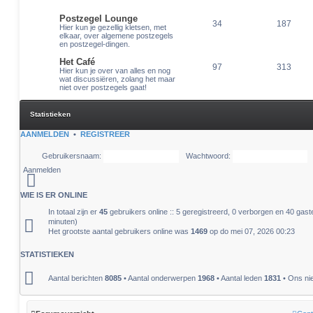
Postzegel Lounge
34
187
Hier kun je gezellig kletsen, met
elkaar, over algemene postzegels
en postzegel-dingen.
Het Café
97
313
Hier kun je over van alles en nog
wat discussiëren, zolang het maar
niet over postzegels gaat!
Statistieken
AANMELDEN
•
REGISTREER
Gebruikersnaam:
Wachtwoord:
WIE IS ER ONLINE
In totaal zijn er
45
gebruikers online :: 5 geregistreerd, 0 verborgen en 40 gast
minuten)
Het grootste aantal gebruikers online was
1469
op do mei 07, 2026 00:23
STATISTIEKEN
Aantal berichten
8085
• Aantal onderwerpen
1968
• Aantal leden
1831
• Ons nie