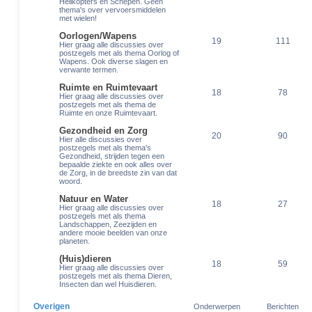
Helikopters en Schepen.
Geen
thema's over vervoersmiddelen
met wielen!
Oorlogen/Wapens
19
111
Hier graag alle discussies over
postzegels met als thema Oorlog of
Wapens. Ook diverse slagen en
verwante termen.
Ruimte en Ruimtevaart
18
78
Hier graag alle discussies over
postzegels met als thema de
Ruimte en onze Ruimtevaart.
Gezondheid en Zorg
20
90
Hier alle discussies over
postzegels met als thema's
Gezondheid, strijden tegen een
bepaalde ziekte en ook alles over
de Zorg, in de breedste zin van dat
woord.
Natuur en Water
18
27
Hier graag alle discussies over
postzegels met als thema
Landschappen, Zeezijden en
andere mooie beelden van onze
planeten.
(Huis)dieren
18
59
Hier graag alle discussies over
postzegels met als thema Dieren,
Insecten dan wel Huisdieren.
Overigen
Onderwerpen
Berichten