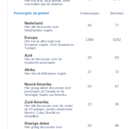
Hier kun je je, op je gemak, even
voorstellen aan de anderen.
Postzegels op gebied
Onderwerpen
Berichten
Nederland
43
77
Hier alle discussies over
Nederlandse zegels.
Europa
1390
4202
Hier kun je alles kwijt over
Europese zegels. (Ook Rusland en
Turkije!)
Azië
29
93
Hier de discussies over de
Aziatische postzegels.
Afrika
27
72
Hier dan de Afrikaanse zegels.
Noord-Amerika
24
67
Hier graag alleen discussies over
postzegels uit Canada en de
Verenigde Staten van Amerika.
Zuid-Amerika
23
36
Hier alle discussies over de, onder
de VS gelegen, landen (waaronder
Mexico, Cuba, Brazilië en
dergelijke).
Overige delen
20
86
Hier graag discussies over