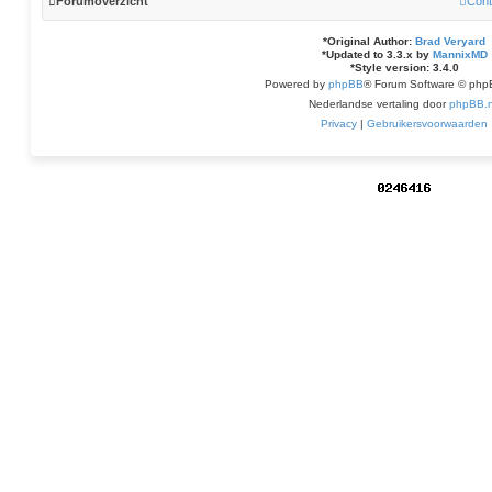
Forumoverzicht
Cont
*
Original Author:
Brad Veryard
*
Updated to 3.3.x by
MannixMD
*
Style version: 3.4.0
Powered by
phpBB
® Forum Software © php
Nederlandse vertaling door
phpBB.n
Privacy
|
Gebruikersvoorwaarden