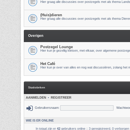
Hier graag alle discussies over postzegels met als thema Lan
(Huis)dieren
Hier graag alle discussies over postzegels met als thema Diere
Overigen
Postzegel Lounge
Hier kun je gezellig kletsen, met elkaar, over algemene postzeg
Het Café
Hier kun je over van alles en nog wat discussiëren, zolang het 
Statistieken
AANMELDEN
•
REGISTREER
Gebruikersnaam:
Wachtwoo
WIE IS ER ONLINE
In totaal zijn er
42
gebruikers online :: 3 geregistreerd, 0 verborgen