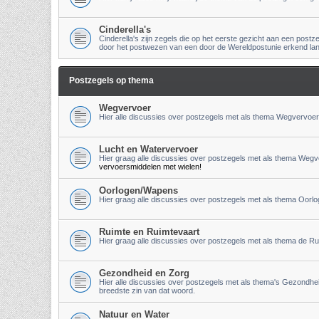
Cinderella's
Cinderella's zijn zegels die op het eerste gezicht aan een post
door het postwezen van een door de Wereldpostunie erkend land
Postzegels op thema
Wegvervoer
Hier alle discussies over postzegels met als thema Wegvervoer,
Lucht en Watervervoer
Hier graag alle discussies over postzegels met als thema Wegve
vervoersmiddelen met wielen!
Oorlogen/Wapens
Hier graag alle discussies over postzegels met als thema Oorl
Ruimte en Ruimtevaart
Hier graag alle discussies over postzegels met als thema de R
Gezondheid en Zorg
Hier alle discussies over postzegels met als thema's Gezondheid
breedste zin van dat woord.
Natuur en Water