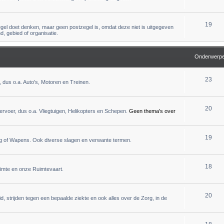
19
zegel doet denken, maar geen postzegel is, omdat deze niet is uitgegeven
, gebied of organisatie.
Onderwerp
23
 dus o.a. Auto's, Motoren en Treinen.
20
rvoer, dus o.a. Vliegtuigen, Helikopters en Schepen.
Geen thema's over
19
og of Wapens. Ook diverse slagen en verwante termen.
18
uimte en onze Ruimtevaart.
20
, strijden tegen een bepaalde ziekte en ook alles over de Zorg, in de