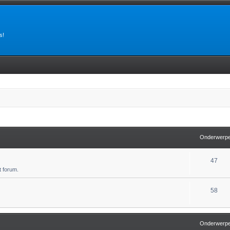
s!
Onderwerp
47
 forum.
58
Onderwerp