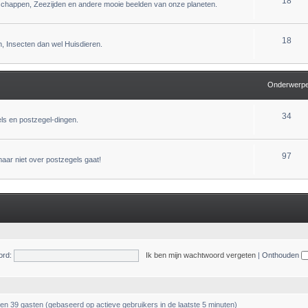
18
dschappen, Zeezijden en andere mooie beelden van onze planeten.
18
n, Insecten dan wel Huisdieren.
Onderwerp
34
els en postzegel-dingen.
97
maar niet over postzegels gaat!
rd:
Ik ben mijn wachtwoord vergeten
|
Onthouden
 en 39 gasten (gebaseerd op actieve gebruikers in de laatste 5 minuten)