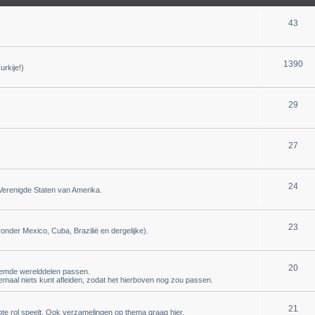
43
1390
urkije!)
29
27
24
 Verenigde Staten van Amerika.
23
onder Mexico, Cuba, Brazilië en dergelijke).
20
noemde werelddelen passen.
emaal niets kunt afleiden, zodat het hierboven nog zou passen.
21
rote rol speelt. Ook verzamelingen op thema graag hier.