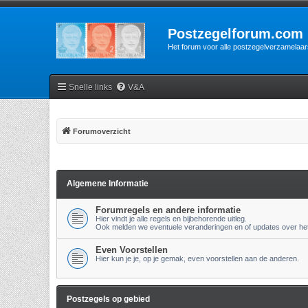
Postzegelforum.com
Het forum voor alle postzegelverzamelaar
Snelle links
V&A
Forumoverzicht
Algemene Informatie
Forumregels en andere informatie
Hier vindt je alle regels en bijbehorende uitleg.
Ook melden we eventuele veranderingen en of updates over het
Even Voorstellen
Hier kun je je, op je gemak, even voorstellen aan de anderen.
Postzegels op gebied