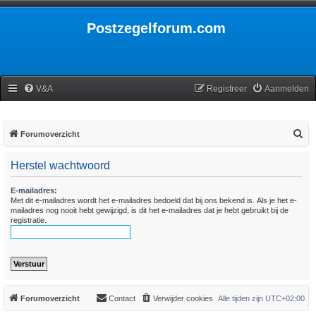
Postzegelforum.com
V&A
Registreer
Aanmelden
Z
Forumoverzicht
o
Herstel wachtwoord
e
k
E-mailadres:
Met dit e-mailadres wordt het e-mailadres bedoeld dat bij ons bekend is. Als je het e-
mailadres nog nooit hebt gewijzigd, is dit het e-mailadres dat je hebt gebruikt bij de
registratie.
Forumoverzicht
Contact
Verwijder cookies
Alle tijden zijn
UTC+02:00