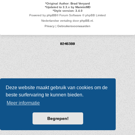
*
Original Author:
Brad Veryard
*
Updated to 3.3.x by
MannixMD
*
Style version: 3.4.0
Powered by
phpBB
® Forum Software © phpBB Limited
Nederlandse vertaling door
phpBB.nl
.
Privacy
|
Gebruikersvoorwaarden
Deze website maakt gebruik van cookies om de
beste surfervaring te kunnen bieden.
Meer informatie
Begrepen!