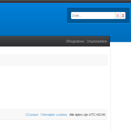
Zoek
Uitg
Registreer
Aanmelden
Contact
Verwijder cookies
Alle tijden zijn
UTC+02:00