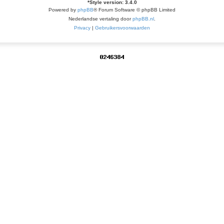
*
Style version: 3.4.0
Powered by
phpBB
® Forum Software © phpBB Limited
Nederlandse vertaling door
phpBB.nl
.
Privacy
|
Gebruikersvoorwaarden