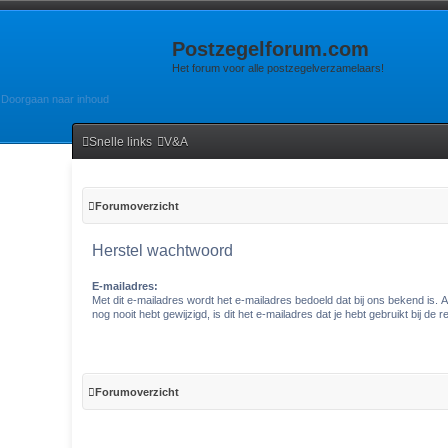
Postzegelforum.com
Het forum voor alle postzegelverzamelaars!
Doorgaan naar inhoud
Snelle links
V&A
Forumoverzicht
Herstel wachtwoord
E-mailadres:
Met dit e-mailadres wordt het e-mailadres bedoeld dat bij ons bekend is. A
nog nooit hebt gewijzigd, is dit het e-mailadres dat je hebt gebruikt bij de re
Forumoverzicht