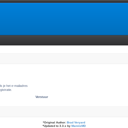
ls je het e-mailadres
gistratie.
*
Original Author:
Brad Veryard
*
Updated to 3.3.x by
MannixMD