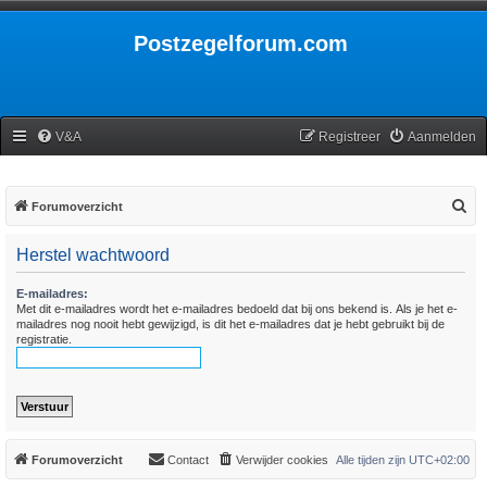
Postzegelforum.com
V&A
Registreer
Aanmelden
Z
Forumoverzicht
o
Herstel wachtwoord
e
k
E-mailadres:
Met dit e-mailadres wordt het e-mailadres bedoeld dat bij ons bekend is. Als je het e-
mailadres nog nooit hebt gewijzigd, is dit het e-mailadres dat je hebt gebruikt bij de
registratie.
Forumoverzicht
Contact
Verwijder cookies
Alle tijden zijn
UTC+02:00