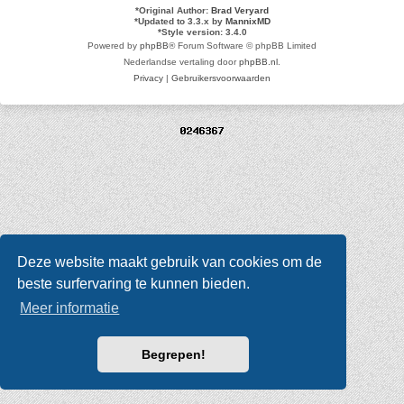
*
Original Author:
Brad Veryard
*
Updated to 3.3.x by
MannixMD
*
Style version: 3.4.0
Powered by
phpBB
® Forum Software © phpBB Limited
Nederlandse vertaling door
phpBB.nl
.
Privacy
|
Gebruikersvoorwaarden
Deze website maakt gebruik van cookies om de
beste surfervaring te kunnen bieden.
Meer informatie
Begrepen!