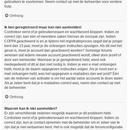
gebruikers te voorkomen. Neem contact op met de beheerder voor verdere
hulp.
Omhoog
Ik ben geregistreerd maar kan niet aanmelden!
Controleer eerst of je gebruikersnaam en wachtwoord kloppen. Indien ze
correct zijn, kan één of meerdere zaken hiervan de oorzaak zijn. Indien
COPPA geactiveerd is en je tijdens het registratieproces opgaf dat je jonger
bent dan 13 jaar, moet je de ontvangen instructies opvolgen. Als dit niet het
geval is, moet je account dan geactiveerd worden? Sommige forums
vereisen dat iedere nieuwe account geactiveerd wordt, ofwel door jezelf of
door een beheerder. Wanneer je je geregistreerd hebt, werd ook
medegedeeld of dit al dan niet nodig is. Indien je een e-mail ontvangen
hebt, moet je de daarin opgegeven instructies volgen. Als je nooit een e-
mail ontvangen hebt, was het opgegeven e-mailadres dan wel juist? Één
van de redenen van activatie is om het aantal valse accounts te doen dalen.
Als je zeker bent dat je e-mailadres correct was, neem dan contact op met
de beheerder.
Omhoog
Waarom kan ik niet aanmelden?
Er zijn verschillende redenen mogelijk waarom je dit probleem hebt.
Controleer eerst of je gebruikersnaam en wachtwoord kloppen. Indien ze
correct zijn, kun je contact opnemen met de beheerder om er zeker van te
zijn dat je niet verbannen bent. Het is ook mogelijk dat de forumconfiguratie