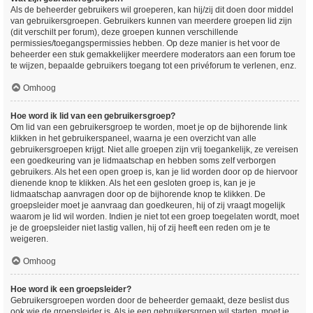
Als de beheerder gebruikers wil groeperen, kan hij/zij dit doen door middel
van gebruikersgroepen. Gebruikers kunnen van meerdere groepen lid zijn
(dit verschilt per forum), deze groepen kunnen verschillende
permissies/toegangspermissies hebben. Op deze manier is het voor de
beheerder een stuk gemakkelijker meerdere moderators aan een forum toe
te wijzen, bepaalde gebruikers toegang tot een privéforum te verlenen, enz.
Omhoog
Hoe word ik lid van een gebruikersgroep?
Om lid van een gebruikersgroep te worden, moet je op de bijhorende link
klikken in het gebruikerspaneel, waarna je een overzicht van alle
gebruikersgroepen krijgt. Niet alle groepen zijn vrij toegankelijk, ze vereisen
een goedkeuring van je lidmaatschap en hebben soms zelf verborgen
gebruikers. Als het een open groep is, kan je lid worden door op de hiervoor
dienende knop te klikken. Als het een gesloten groep is, kan je je
lidmaatschap aanvragen door op de bijhorende knop te klikken. De
groepsleider moet je aanvraag dan goedkeuren, hij of zij vraagt mogelijk
waarom je lid wil worden. Indien je niet tot een groep toegelaten wordt, moet
je de groepsleider niet lastig vallen, hij of zij heeft een reden om je te
weigeren.
Omhoog
Hoe word ik een groepsleider?
Gebruikersgroepen worden door de beheerder gemaakt, deze beslist dus
ook wie de groepsleider is. Als je een gebruikersgroep wil starten, moet je