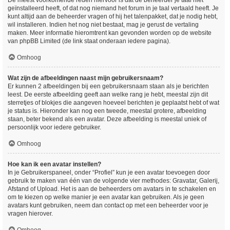
De meest voorkomende reden hiervoor is dat de beheerder je taal niet
geïnstalleerd heeft, of dat nog niemand het forum in je taal vertaald heeft. Je
kunt altijd aan de beheerder vragen of hij het talenpakket, dat je nodig hebt,
wil installeren. Indien het nog niet bestaat, mag je gerust de vertaling
maken. Meer informatie hieromtrent kan gevonden worden op de website
van phpBB Limited (de link staat onderaan iedere pagina).
Omhoog
Wat zijn de afbeeldingen naast mijn gebruikersnaam?
Er kunnen 2 afbeeldingen bij een gebruikersnaam staan als je berichten
leest. De eerste afbeelding geeft aan welke rang je hebt, meestal zijn dit
sterretjes of blokjes die aangeven hoeveel berichten je geplaatst hebt of wat
je status is. Hieronder kan nog een tweede, meestal grotere, afbeelding
staan, beter bekend als een avatar. Deze afbeelding is meestal uniek of
persoonlijk voor iedere gebruiker.
Omhoog
Hoe kan ik een avatar instellen?
In je Gebruikerspaneel, onder “Profiel” kun je een avatar toevoegen door
gebruik te maken van één van de volgende vier methodes: Gravatar, Galerij,
Afstand of Upload. Het is aan de beheerders om avatars in te schakelen en
om te kiezen op welke manier je een avatar kan gebruiken. Als je geen
avatars kunt gebruiken, neem dan contact op met een beheerder voor je
vragen hierover.