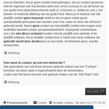
voor je klachten. Als je geen reactie hebt gekregen, kun je contact opnemen
met de eigenaar van het domein (dmv een
whois lookup
) of, als dit forum op
een gratis host staat (bijvoorbeeld xsbb.nl, nl.forums.cc, dotbb.be, enz.), het
beheer of misbruik-afdeling van de gratis host. Wees je er bewust van dat
phpBB Limited
geen inspraak
heeft en dus in geen enkel geval
aansprakelijk gehouden kan worden over hoe, waar en door wie dit forum
gebruikt wordt. Neem
geen
contact op met phpBB Limited met vragen over
wettelijke kwesties (zoals aanspreekbaarheid, ongepaste commentaar,
enz.) die
niet direct verband
houden met de phpBB.com-website of de
phpBB-software. Als je phpBB Limited toch e-mailt over deze software die
gebruikt wordt door derden
kun je een korte, of helemaal geen, reactie
verwachten.
Omhoog
Hoe neem ik contact op met een beheerder?
Alle gebruikers van het forum kunnen gebruik maken van het “Contact”-
formulier als deze optie is ingeschakeld door de beheerders.
Leden van het forum kunnen ook gebruik maken van de “Het Team”-link.
Omhoog
Ga naar
Forumoverzicht
Contact
Verwijder cookies
Alle tijden zijn
UTC+02:00