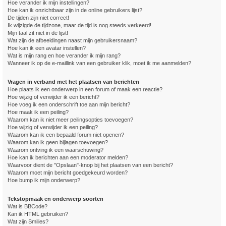
Hoe verander ik mijn instellingen?
Hoe kan ik onzichtbaar zijn in de online gebruikers lijst?
De tijden zijn niet correct!
Ik wijzigde de tijdzone, maar de tijd is nog steeds verkeerd!
Mijn taal zit niet in de lijst!
Wat zijn de afbeeldingen naast mijn gebruikersnaam?
Hoe kan ik een avatar instellen?
Wat is mijn rang en hoe verander ik mijn rang?
Wanneer ik op de e-maillink van een gebruiker klik, moet ik me aanmelden?
Vragen in verband met het plaatsen van berichten
Hoe plaats ik een onderwerp in een forum of maak een reactie?
Hoe wijzig of verwijder ik een bericht?
Hoe voeg ik een onderschrift toe aan mijn bericht?
Hoe maak ik een peiling?
Waarom kan ik niet meer peilingsopties toevoegen?
Hoe wijzig of verwijder ik een peiling?
Waarom kan ik een bepaald forum niet openen?
Waarom kan ik geen bijlagen toevoegen?
Waarom ontving ik een waarschuwing?
Hoe kan ik berichten aan een moderator melden?
Waarvoor dient de "Opslaan"-knop bij het plaatsen van een bericht?
Waarom moet mijn bericht goedgekeurd worden?
Hoe bump ik mijn onderwerp?
Tekstopmaak en onderwerp soorten
Wat is BBCode?
Kan ik HTML gebruiken?
Wat zijn Smilies?