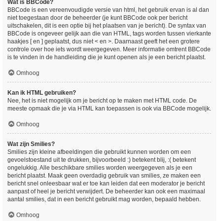
Wat is BBCode?
BBCode is een vereenvoudigde versie van html, het gebruik ervan is al dan
niet toegestaan door de beheerder (je kunt BBCode ook per bericht
uitschakelen, dit is een optie bij het plaatsen van je bericht). De syntax van
BBCode is ongeveer gelijk aan die van HTML, tags worden tussen vierkante
haakjes [ en ] geplaatst, dus niet < en >. Daarnaast geeft het een grotere
controle over hoe iets wordt weergegeven. Meer informatie omtrent BBCode
is te vinden in de handleiding die je kunt openen als je een bericht plaatst.
Omhoog
Kan ik HTML gebruiken?
Nee, het is niet mogelijk om je bericht op te maken met HTML code. De
meeste opmaak die je via HTML kan toepassen is ook via BBCode mogelijk.
Omhoog
Wat zijn Smilies?
Smilies zijn kleine afbeeldingen die gebruikt kunnen worden om een
gevoelstoestand uit te drukken, bijvoorbeeld :) betekent blij, :( betekent
ongelukkig. Alle beschikbare smilies worden weergegeven als je een
bericht plaatst. Maak geen overdadig gebruik van smilies, ze maken een
bericht snel onleesbaar wat er toe kan leiden dat een moderator je bericht
aanpast of heel je bericht verwijdert. De beheerder kan ook een maximaal
aantal smilies, dat in een bericht gebruikt mag worden, bepaald hebben.
Omhoog