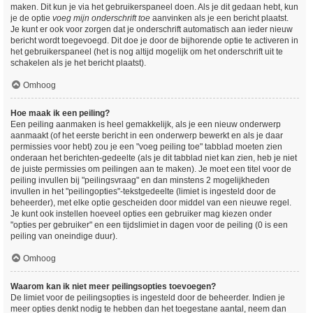
maken. Dit kun je via het gebruikerspaneel doen. Als je dit gedaan hebt, kun
je de optie
voeg mijn onderschrift toe
aanvinken als je een bericht plaatst.
Je kunt er ook voor zorgen dat je onderschrift automatisch aan ieder nieuw
bericht wordt toegevoegd. Dit doe je door de bijhorende optie te activeren in
het gebruikerspaneel (het is nog altijd mogelijk om het onderschrift uit te
schakelen als je het bericht plaatst).
Omhoog
Hoe maak ik een peiling?
Een peiling aanmaken is heel gemakkelijk, als je een nieuw onderwerp
aanmaakt (of het eerste bericht in een onderwerp bewerkt en als je daar
permissies voor hebt) zou je een "voeg peiling toe" tabblad moeten zien
onderaan het berichten-gedeelte (als je dit tabblad niet kan zien, heb je niet
de juiste permissies om peilingen aan te maken). Je moet een titel voor de
peiling invullen bij "peilingsvraag" en dan minstens 2 mogelijkheden
invullen in het "peilingopties"-tekstgedeelte (limiet is ingesteld door de
beheerder), met elke optie gescheiden door middel van een nieuwe regel.
Je kunt ook instellen hoeveel opties een gebruiker mag kiezen onder
"opties per gebruiker" en een tijdslimiet in dagen voor de peiling (0 is een
peiling van oneindige duur).
Omhoog
Waarom kan ik niet meer peilingsopties toevoegen?
De limiet voor de peilingsopties is ingesteld door de beheerder. Indien je
meer opties denkt nodig te hebben dan het toegestane aantal, neem dan