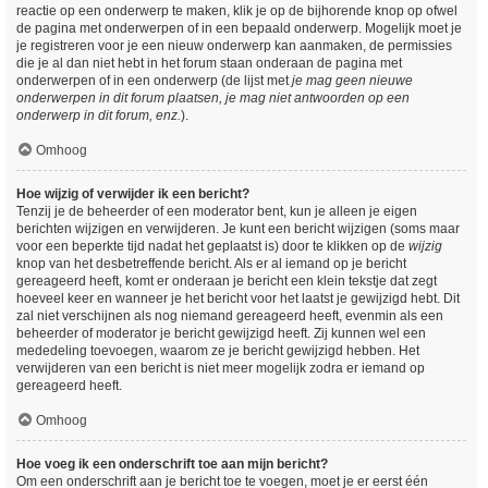
reactie op een onderwerp te maken, klik je op de bijhorende knop op ofwel
de pagina met onderwerpen of in een bepaald onderwerp. Mogelijk moet je
je registreren voor je een nieuw onderwerp kan aanmaken, de permissies
die je al dan niet hebt in het forum staan onderaan de pagina met
onderwerpen of in een onderwerp (de lijst met
je mag geen nieuwe
onderwerpen in dit forum plaatsen, je mag niet antwoorden op een
onderwerp in dit forum, enz.
).
Omhoog
Hoe wijzig of verwijder ik een bericht?
Tenzij je de beheerder of een moderator bent, kun je alleen je eigen
berichten wijzigen en verwijderen. Je kunt een bericht wijzigen (soms maar
voor een beperkte tijd nadat het geplaatst is) door te klikken op de
wijzig
knop van het desbetreffende bericht. Als er al iemand op je bericht
gereageerd heeft, komt er onderaan je bericht een klein tekstje dat zegt
hoeveel keer en wanneer je het bericht voor het laatst je gewijzigd hebt. Dit
zal niet verschijnen als nog niemand gereageerd heeft, evenmin als een
beheerder of moderator je bericht gewijzigd heeft. Zij kunnen wel een
mededeling toevoegen, waarom ze je bericht gewijzigd hebben. Het
verwijderen van een bericht is niet meer mogelijk zodra er iemand op
gereageerd heeft.
Omhoog
Hoe voeg ik een onderschrift toe aan mijn bericht?
Om een onderschrift aan je bericht toe te voegen, moet je er eerst één