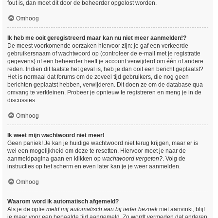
fout is, dan moet dit door de beheerder opgelost worden.
Omhoog
Ik heb me ooit geregistreerd maar kan nu niet meer aanmelden!?
De meest voorkomende oorzaken hiervoor zijn: je gaf een verkeerde
gebruikersnaam of wachtwoord op (controleer de e-mail met je registratie
gegevens) of een beheerder heeft je account verwijderd om één of andere
reden. Indien dit laatste het geval is, heb je dan ooit een bericht geplaatst?
Het is normaal dat forums om de zoveel tijd gebruikers, die nog geen
berichten geplaatst hebben, verwijderen. Dit doen ze om de database qua
omvang te verkleinen. Probeer je opnieuw te registreren en meng je in de
discussies.
Omhoog
Ik weet mijn wachtwoord niet meer!
Geen paniek! Je kan je huidige wachtwoord niet terug krijgen, maar er is
wel een mogelijkheid om deze te resetten. Hiervoor moet je naar de
aanmeldpagina gaan en klikken op
wachtwoord vergeten?
. Volg de
instructies op het scherm en even later kan je je weer aanmelden.
Omhoog
Waarom word ik automatisch afgemeld?
Als je de optie
meld mij automatisch aan bij ieder bezoek
niet aanvinkt, blijf
je maar voor een bepaalde tijd aangemeld. Zo wordt vermeden dat anderen