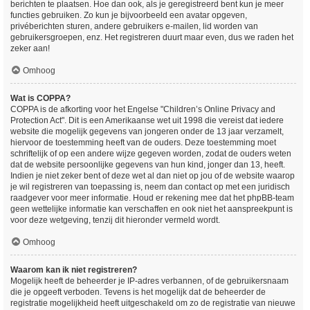
berichten te plaatsen. Hoe dan ook, als je geregistreerd bent kun je meer
functies gebruiken. Zo kun je bijvoorbeeld een avatar opgeven,
privéberichten sturen, andere gebruikers e-mailen, lid worden van
gebruikersgroepen, enz. Het registreren duurt maar even, dus we raden het
zeker aan!
Omhoog
Wat is COPPA?
COPPA is de afkorting voor het Engelse "Children’s Online Privacy and
Protection Act". Dit is een Amerikaanse wet uit 1998 die vereist dat iedere
website die mogelijk gegevens van jongeren onder de 13 jaar verzamelt,
hiervoor de toestemming heeft van de ouders. Deze toestemming moet
schriftelijk of op een andere wijze gegeven worden, zodat de ouders weten
dat de website persoonlijke gegevens van hun kind, jonger dan 13, heeft.
Indien je niet zeker bent of deze wet al dan niet op jou of de website waarop
je wil registreren van toepassing is, neem dan contact op met een juridisch
raadgever voor meer informatie. Houd er rekening mee dat het phpBB-team
geen wettelijke informatie kan verschaffen en ook niet het aanspreekpunt is
voor deze wetgeving, tenzij dit hieronder vermeld wordt.
Omhoog
Waarom kan ik niet registreren?
Mogelijk heeft de beheerder je IP-adres verbannen, of de gebruikersnaam
die je opgeeft verboden. Tevens is het mogelijk dat de beheerder de
registratie mogelijkheid heeft uitgeschakeld om zo de registratie van nieuwe