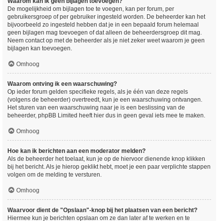
Waarom kan ik geen bijlagen toevoegen?
De mogelijkheid om bijlagen toe te voegen, kan per forum, per
gebruikersgroep of per gebruiker ingesteld worden. De beheerder kan het
bijvoorbeeld zo ingesteld hebben dat je in een bepaald forum helemaal
geen bijlagen mag toevoegen of dat alleen de beheerdersgroep dit mag.
Neem contact op met de beheerder als je niet zeker weet waarom je geen
bijlagen kan toevoegen.
Omhoog
Waarom ontving ik een waarschuwing?
Op ieder forum gelden specifieke regels, als je één van deze regels
(volgens de beheerder) overtreedt, kun je een waarschuwing ontvangen.
Het sturen van een waarschuwing naar je is een beslissing van de
beheerder, phpBB Limited heeft hier dus in geen geval iets mee te maken.
Omhoog
Hoe kan ik berichten aan een moderator melden?
Als de beheerder het toelaat, kun je op de hiervoor dienende knop klikken
bij het bericht. Als je hierop geklikt hebt, moet je een paar verplichte stappen
volgen om de melding te versturen.
Omhoog
Waarvoor dient de "Opslaan"-knop bij het plaatsen van een bericht?
Hiermee kun je berichten opslaan om ze dan later af te werken en te