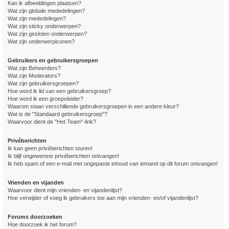
Kan ik afbeeldingen plaatsen?
Wat zijn globale mededelingen?
Wat zijn mededelingen?
Wat zijn sticky onderwerpen?
Wat zijn gesloten onderwerpen?
Wat zijn onderwerpiconen?
Gebruikers en gebruikersgroepen
Wat zijn Beheerders?
Wat zijn Moderators?
Wat zijn gebruikersgroepen?
Hoe word ik lid van een gebruikersgroep?
Hoe word ik een groepsleider?
Waarom staan verschillende gebruikersgroepen in een andere kleur?
Wat is de "Standaard gebruikersgroep"?
Waarvoor dient de "Het Team"-link?
Privéberichten
Ik kan geen privéberichten sturen!
Ik blijf ongewenste privéberichten ontvangen!
Ik heb spam of een e-mail met ongepaste inhoud van iemand op dit forum ontvangen!
Vrienden en vijanden
Waarvoor dient mijn vrienden- en vijandenlijst?
Hoe verwijder of voeg ik gebruikers toe aan mijn vrienden- en/of vijandenlijst?
Forums doorzoeken
Hoe doorzoek ik het forum?