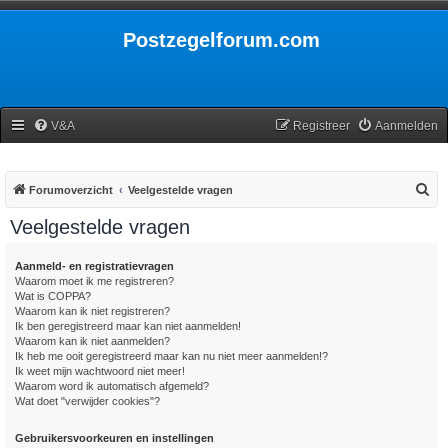
Postzegelforum.com
V&A
Registreer
Aanmelden
Z
Forumoverzicht
Veelgestelde vragen
o
Veelgestelde vragen
e
k
Aanmeld- en registratievragen
Waarom moet ik me registreren?
Wat is COPPA?
Waarom kan ik niet registreren?
Ik ben geregistreerd maar kan niet aanmelden!
Waarom kan ik niet aanmelden?
Ik heb me ooit geregistreerd maar kan nu niet meer aanmelden!?
Ik weet mijn wachtwoord niet meer!
Waarom word ik automatisch afgemeld?
Wat doet "verwijder cookies"?
Gebruikersvoorkeuren en instellingen