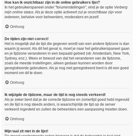
Hoe kan ik onzichtbaar zijn in de online gebruikers lijst?
In het gebruikerspaneel onder "foruminstellingen", vind je de optie
Verberg
mijn online status
. Als je deze optie activeert zul je onzichtbaar zijn voor
iedereen, behalve voor beheerders, moderators en jezelf.
Omhoog
De tijden zijn niet correct!
Het is mogelijk dat de tijd die gegeven wordt van een andere tijdzone is dan
waarin jij woont. Als dit het geval is, moet je naar het gebruikerspaneel gaan
en je tijdzone veranderen in een bepaald gebied (vb: Amsterdam, New York,
Sydney, enz.). Wees er bewust van dat het veranderen van de tijdzone,
zoals de meeste instellingen, alleen gedaan kunnen worden door
geregistreerde gebruikers. Als je nog niet geregistreerd bent is dit een goed
moment om dit te doen.
Omhoog
Ik wijzigde de tijdzone, maar de tijd is nog steeds verkeerd!
Als je zeker bent dat je de correcte tijdzone en zomertijd goed hebt ingevuld
en de tijd is nog steeds anders, is waarschijnlijk de tijd op de server
verkeerd ingesteld en zullen de beheerders een aanpassing moeten doen.
Omhoog
Mijn taal zit niet in de lijst!