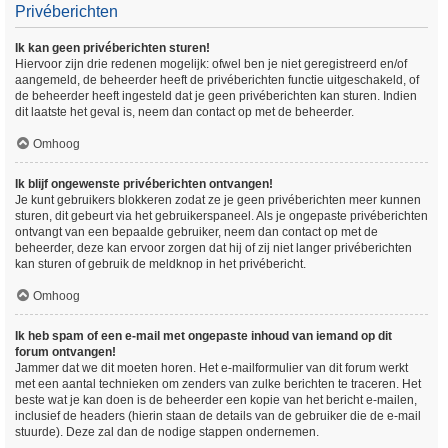
Privéberichten
Ik kan geen privéberichten sturen!
Hiervoor zijn drie redenen mogelijk: ofwel ben je niet geregistreerd en/of
aangemeld, de beheerder heeft de privéberichten functie uitgeschakeld, of
de beheerder heeft ingesteld dat je geen privéberichten kan sturen. Indien
dit laatste het geval is, neem dan contact op met de beheerder.
Omhoog
Ik blijf ongewenste privéberichten ontvangen!
Je kunt gebruikers blokkeren zodat ze je geen privéberichten meer kunnen
sturen, dit gebeurt via het gebruikerspaneel. Als je ongepaste privéberichten
ontvangt van een bepaalde gebruiker, neem dan contact op met de
beheerder, deze kan ervoor zorgen dat hij of zij niet langer privéberichten
kan sturen of gebruik de meldknop in het privébericht.
Omhoog
Ik heb spam of een e-mail met ongepaste inhoud van iemand op dit
forum ontvangen!
Jammer dat we dit moeten horen. Het e-mailformulier van dit forum werkt
met een aantal technieken om zenders van zulke berichten te traceren. Het
beste wat je kan doen is de beheerder een kopie van het bericht e-mailen,
inclusief de headers (hierin staan de details van de gebruiker die de e-mail
stuurde). Deze zal dan de nodige stappen ondernemen.