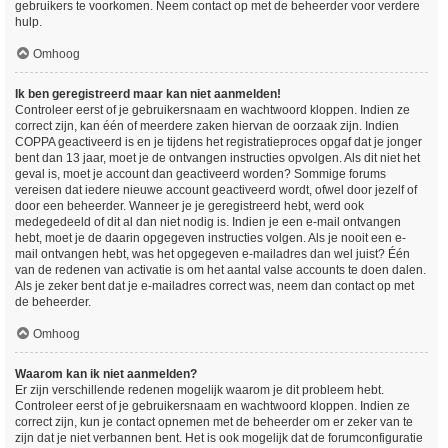
gebruikers te voorkomen. Neem contact op met de beheerder voor verdere
hulp.
Omhoog
Ik ben geregistreerd maar kan niet aanmelden!
Controleer eerst of je gebruikersnaam en wachtwoord kloppen. Indien ze
correct zijn, kan één of meerdere zaken hiervan de oorzaak zijn. Indien
COPPA geactiveerd is en je tijdens het registratieproces opgaf dat je jonger
bent dan 13 jaar, moet je de ontvangen instructies opvolgen. Als dit niet het
geval is, moet je account dan geactiveerd worden? Sommige forums
vereisen dat iedere nieuwe account geactiveerd wordt, ofwel door jezelf of
door een beheerder. Wanneer je je geregistreerd hebt, werd ook
medegedeeld of dit al dan niet nodig is. Indien je een e-mail ontvangen
hebt, moet je de daarin opgegeven instructies volgen. Als je nooit een e-
mail ontvangen hebt, was het opgegeven e-mailadres dan wel juist? Één
van de redenen van activatie is om het aantal valse accounts te doen dalen.
Als je zeker bent dat je e-mailadres correct was, neem dan contact op met
de beheerder.
Omhoog
Waarom kan ik niet aanmelden?
Er zijn verschillende redenen mogelijk waarom je dit probleem hebt.
Controleer eerst of je gebruikersnaam en wachtwoord kloppen. Indien ze
correct zijn, kun je contact opnemen met de beheerder om er zeker van te
zijn dat je niet verbannen bent. Het is ook mogelijk dat de forumconfiguratie