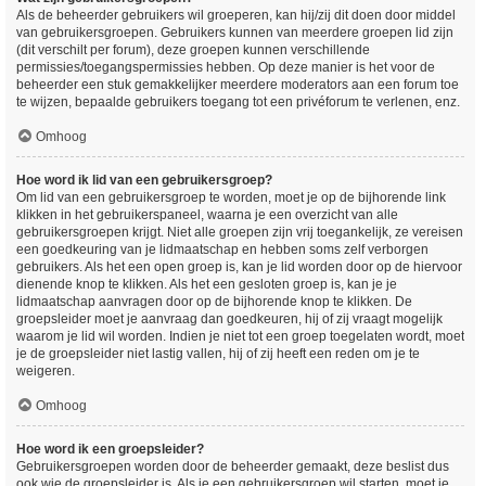
Als de beheerder gebruikers wil groeperen, kan hij/zij dit doen door middel
van gebruikersgroepen. Gebruikers kunnen van meerdere groepen lid zijn
(dit verschilt per forum), deze groepen kunnen verschillende
permissies/toegangspermissies hebben. Op deze manier is het voor de
beheerder een stuk gemakkelijker meerdere moderators aan een forum toe
te wijzen, bepaalde gebruikers toegang tot een privéforum te verlenen, enz.
Omhoog
Hoe word ik lid van een gebruikersgroep?
Om lid van een gebruikersgroep te worden, moet je op de bijhorende link
klikken in het gebruikerspaneel, waarna je een overzicht van alle
gebruikersgroepen krijgt. Niet alle groepen zijn vrij toegankelijk, ze vereisen
een goedkeuring van je lidmaatschap en hebben soms zelf verborgen
gebruikers. Als het een open groep is, kan je lid worden door op de hiervoor
dienende knop te klikken. Als het een gesloten groep is, kan je je
lidmaatschap aanvragen door op de bijhorende knop te klikken. De
groepsleider moet je aanvraag dan goedkeuren, hij of zij vraagt mogelijk
waarom je lid wil worden. Indien je niet tot een groep toegelaten wordt, moet
je de groepsleider niet lastig vallen, hij of zij heeft een reden om je te
weigeren.
Omhoog
Hoe word ik een groepsleider?
Gebruikersgroepen worden door de beheerder gemaakt, deze beslist dus
ook wie de groepsleider is. Als je een gebruikersgroep wil starten, moet je