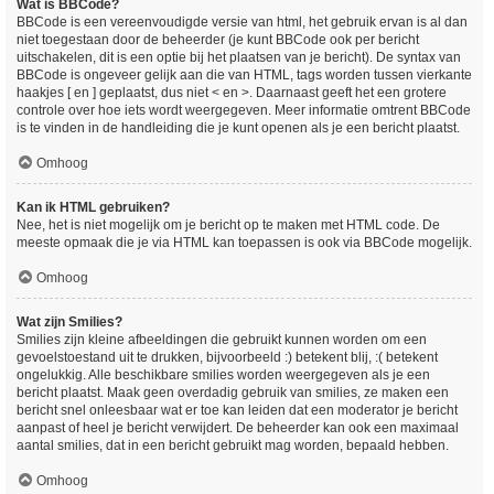
Wat is BBCode?
BBCode is een vereenvoudigde versie van html, het gebruik ervan is al dan
niet toegestaan door de beheerder (je kunt BBCode ook per bericht
uitschakelen, dit is een optie bij het plaatsen van je bericht). De syntax van
BBCode is ongeveer gelijk aan die van HTML, tags worden tussen vierkante
haakjes [ en ] geplaatst, dus niet < en >. Daarnaast geeft het een grotere
controle over hoe iets wordt weergegeven. Meer informatie omtrent BBCode
is te vinden in de handleiding die je kunt openen als je een bericht plaatst.
Omhoog
Kan ik HTML gebruiken?
Nee, het is niet mogelijk om je bericht op te maken met HTML code. De
meeste opmaak die je via HTML kan toepassen is ook via BBCode mogelijk.
Omhoog
Wat zijn Smilies?
Smilies zijn kleine afbeeldingen die gebruikt kunnen worden om een
gevoelstoestand uit te drukken, bijvoorbeeld :) betekent blij, :( betekent
ongelukkig. Alle beschikbare smilies worden weergegeven als je een
bericht plaatst. Maak geen overdadig gebruik van smilies, ze maken een
bericht snel onleesbaar wat er toe kan leiden dat een moderator je bericht
aanpast of heel je bericht verwijdert. De beheerder kan ook een maximaal
aantal smilies, dat in een bericht gebruikt mag worden, bepaald hebben.
Omhoog