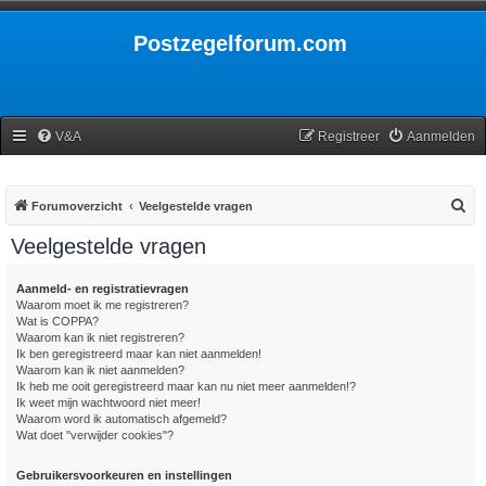
Postzegelforum.com
V&A
Registreer
Aanmelden
Z
Forumoverzicht
Veelgestelde vragen
o
Veelgestelde vragen
e
k
Aanmeld- en registratievragen
Waarom moet ik me registreren?
Wat is COPPA?
Waarom kan ik niet registreren?
Ik ben geregistreerd maar kan niet aanmelden!
Waarom kan ik niet aanmelden?
Ik heb me ooit geregistreerd maar kan nu niet meer aanmelden!?
Ik weet mijn wachtwoord niet meer!
Waarom word ik automatisch afgemeld?
Wat doet "verwijder cookies"?
Gebruikersvoorkeuren en instellingen