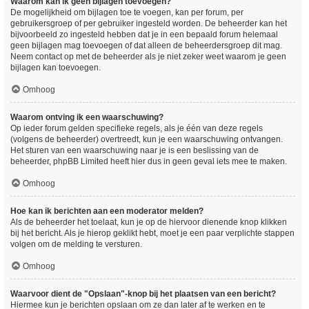
Waarom kan ik geen bijlagen toevoegen?
De mogelijkheid om bijlagen toe te voegen, kan per forum, per
gebruikersgroep of per gebruiker ingesteld worden. De beheerder kan het
bijvoorbeeld zo ingesteld hebben dat je in een bepaald forum helemaal
geen bijlagen mag toevoegen of dat alleen de beheerdersgroep dit mag.
Neem contact op met de beheerder als je niet zeker weet waarom je geen
bijlagen kan toevoegen.
Omhoog
Waarom ontving ik een waarschuwing?
Op ieder forum gelden specifieke regels, als je één van deze regels
(volgens de beheerder) overtreedt, kun je een waarschuwing ontvangen.
Het sturen van een waarschuwing naar je is een beslissing van de
beheerder, phpBB Limited heeft hier dus in geen geval iets mee te maken.
Omhoog
Hoe kan ik berichten aan een moderator melden?
Als de beheerder het toelaat, kun je op de hiervoor dienende knop klikken
bij het bericht. Als je hierop geklikt hebt, moet je een paar verplichte stappen
volgen om de melding te versturen.
Omhoog
Waarvoor dient de "Opslaan"-knop bij het plaatsen van een bericht?
Hiermee kun je berichten opslaan om ze dan later af te werken en te