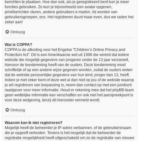
berichten te plaatsen. Hoe dan ook, als je geregistreerd bent kun je meer
functies gebruiken. Zo kun je bijvoorbeeld een avatar opgeven,
privéberichten sturen, andere gebruikers e-mailen, lid worden van
gebruikersgroepen, enz. Het registreren duurt maar even, dus we raden het
zeker aan!
Omhoog
Wat is COPPA?
COPPA is de afkorting voor het Engelse "Children’s Online Privacy and
Protection Act". Dit is een Amerikaanse wet uit 1998 die vereist dat iedere
website die mogelijk gegevens van jongeren onder de 13 jaar verzamelt,
hiervoor de toestemming heeft van de ouders. Deze toestemming moet
schriftelijk of op een andere wijze gegeven worden, zodat de ouders weten
dat de website persoonlijke gegevens van hun kind, jonger dan 13, heeft.
Indien je niet zeker bent of deze wet al dan niet op jou of de website waarop
je wil registreren van toepassing is, neem dan contact op met een juridisch
raadgever voor meer informatie. Houd er rekening mee dat het phpBB-team
geen wettelijke informatie kan verschaffen en ook niet het aanspreekpunt is
voor deze wetgeving, tenzij dit hieronder vermeld wordt.
Omhoog
Waarom kan ik niet registreren?
Mogelijk heeft de beheerder je IP-adres verbannen, of de gebruikersnaam
die je opgeeft verboden. Tevens is het mogelijk dat de beheerder de
registratie mogelijkheid heeft uitgeschakeld om zo de registratie van nieuwe