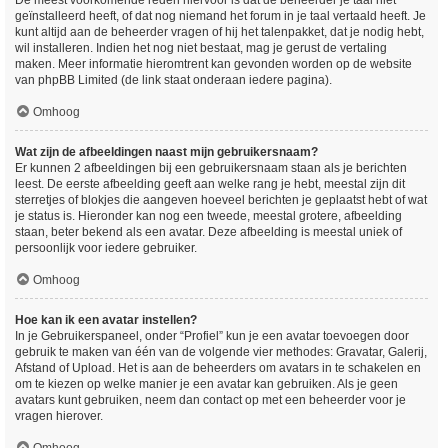
De meest voorkomende reden hiervoor is dat de beheerder je taal niet
geïnstalleerd heeft, of dat nog niemand het forum in je taal vertaald heeft. Je
kunt altijd aan de beheerder vragen of hij het talenpakket, dat je nodig hebt,
wil installeren. Indien het nog niet bestaat, mag je gerust de vertaling
maken. Meer informatie hieromtrent kan gevonden worden op de website
van phpBB Limited (de link staat onderaan iedere pagina).
Omhoog
Wat zijn de afbeeldingen naast mijn gebruikersnaam?
Er kunnen 2 afbeeldingen bij een gebruikersnaam staan als je berichten
leest. De eerste afbeelding geeft aan welke rang je hebt, meestal zijn dit
sterretjes of blokjes die aangeven hoeveel berichten je geplaatst hebt of wat
je status is. Hieronder kan nog een tweede, meestal grotere, afbeelding
staan, beter bekend als een avatar. Deze afbeelding is meestal uniek of
persoonlijk voor iedere gebruiker.
Omhoog
Hoe kan ik een avatar instellen?
In je Gebruikerspaneel, onder “Profiel” kun je een avatar toevoegen door
gebruik te maken van één van de volgende vier methodes: Gravatar, Galerij,
Afstand of Upload. Het is aan de beheerders om avatars in te schakelen en
om te kiezen op welke manier je een avatar kan gebruiken. Als je geen
avatars kunt gebruiken, neem dan contact op met een beheerder voor je
vragen hierover.