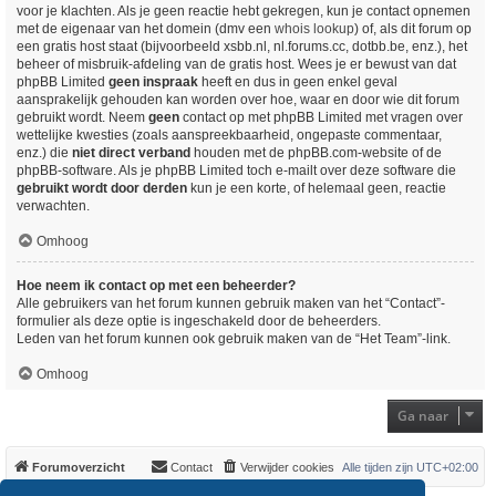
voor je klachten. Als je geen reactie hebt gekregen, kun je contact opnemen
met de eigenaar van het domein (dmv een
whois lookup
) of, als dit forum op
een gratis host staat (bijvoorbeeld xsbb.nl, nl.forums.cc, dotbb.be, enz.), het
beheer of misbruik-afdeling van de gratis host. Wees je er bewust van dat
phpBB Limited
geen inspraak
heeft en dus in geen enkel geval
aansprakelijk gehouden kan worden over hoe, waar en door wie dit forum
gebruikt wordt. Neem
geen
contact op met phpBB Limited met vragen over
wettelijke kwesties (zoals aanspreekbaarheid, ongepaste commentaar,
enz.) die
niet direct verband
houden met de phpBB.com-website of de
phpBB-software. Als je phpBB Limited toch e-mailt over deze software die
gebruikt wordt door derden
kun je een korte, of helemaal geen, reactie
verwachten.
Omhoog
Hoe neem ik contact op met een beheerder?
Alle gebruikers van het forum kunnen gebruik maken van het “Contact”-
formulier als deze optie is ingeschakeld door de beheerders.
Leden van het forum kunnen ook gebruik maken van de “Het Team”-link.
Omhoog
Ga naar
Forumoverzicht
Contact
Verwijder cookies
Alle tijden zijn
UTC+02:00