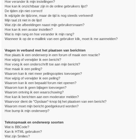
Hoe verander ik mijn instellingen?
Hoe kan ik onzichtbaar zijn in de online gebruikers lijst?
De tijden zijn niet correct!
Ik wijzigde de tijdzone, maar de tijd is nog steeds verkeerd!
Mijn taal zit niet in de lijst!
Wat zijn de afbeeldingen naast mijn gebruikersnaam?
Hoe kan ik een avatar instellen?
Wat is mijn rang en hoe verander ik mijn rang?
Wanneer ik op de e-maillink van een gebruiker klik, moet ik me aanmelden?
Vragen in verband met het plaatsen van berichten
Hoe plaats ik een onderwerp in een forum of maak een reactie?
Hoe wijzig of verwijder ik een bericht?
Hoe voeg ik een onderschrift toe aan mijn bericht?
Hoe maak ik een peiling?
Waarom kan ik niet meer peilingsopties toevoegen?
Hoe wijzig of verwijder ik een peiling?
Waarom kan ik een bepaald forum niet openen?
Waarom kan ik geen bijlagen toevoegen?
Waarom ontving ik een waarschuwing?
Hoe kan ik berichten aan een moderator melden?
Waarvoor dient de "Opslaan"-knop bij het plaatsen van een bericht?
Waarom moet mijn bericht goedgekeurd worden?
Hoe bump ik mijn onderwerp?
Tekstopmaak en onderwerp soorten
Wat is BBCode?
Kan ik HTML gebruiken?
Wat zijn Smilies?