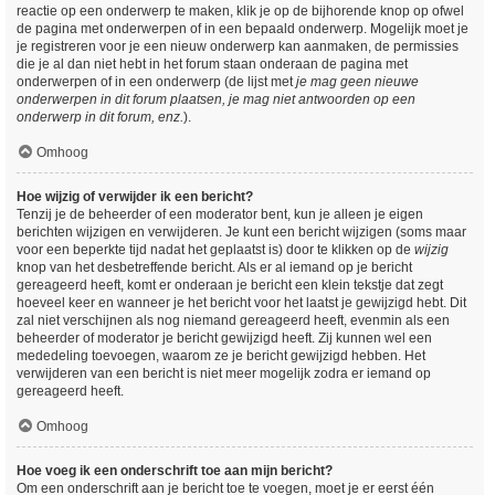
reactie op een onderwerp te maken, klik je op de bijhorende knop op ofwel
de pagina met onderwerpen of in een bepaald onderwerp. Mogelijk moet je
je registreren voor je een nieuw onderwerp kan aanmaken, de permissies
die je al dan niet hebt in het forum staan onderaan de pagina met
onderwerpen of in een onderwerp (de lijst met
je mag geen nieuwe
onderwerpen in dit forum plaatsen, je mag niet antwoorden op een
onderwerp in dit forum, enz.
).
Omhoog
Hoe wijzig of verwijder ik een bericht?
Tenzij je de beheerder of een moderator bent, kun je alleen je eigen
berichten wijzigen en verwijderen. Je kunt een bericht wijzigen (soms maar
voor een beperkte tijd nadat het geplaatst is) door te klikken op de
wijzig
knop van het desbetreffende bericht. Als er al iemand op je bericht
gereageerd heeft, komt er onderaan je bericht een klein tekstje dat zegt
hoeveel keer en wanneer je het bericht voor het laatst je gewijzigd hebt. Dit
zal niet verschijnen als nog niemand gereageerd heeft, evenmin als een
beheerder of moderator je bericht gewijzigd heeft. Zij kunnen wel een
mededeling toevoegen, waarom ze je bericht gewijzigd hebben. Het
verwijderen van een bericht is niet meer mogelijk zodra er iemand op
gereageerd heeft.
Omhoog
Hoe voeg ik een onderschrift toe aan mijn bericht?
Om een onderschrift aan je bericht toe te voegen, moet je er eerst één