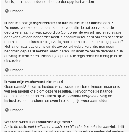
fout is, dan moet dit door de beheerder opgelost worden.
Omhoog
Ik heb me ooit geregistreerd maar kan nu niet meer aanmelden!?
De meest voorkomende oorzaken hiervoor zijn: je gaf een verkeerde
gebruikersnaam of wachtwoord op (controleer de e-mail met je registratie
gegevens) of een beheerder heeft je account verwijderd om één of andere
reden. Indien dit laatste het geval is, heb je dan ooit een bericht geplaatst?
Het is normaal dat forums om de zoveel tijd gebruikers, die nog geen
berichten geplaatst hebben, verwijderen. Dit doen ze om de database qua
omvang te verkleinen. Probeer je opnieuw te registreren en meng je in de
discussies.
Omhoog
Ik weet mijn wachtwoord niet meer!
Geen paniek! Je kan je huidige wachtwoord niet terug krijgen, maar er is
wel een mogelijkheid om deze te resetten. Hiervoor moet je naar de
aanmeldpagina gaan en klikken op
wachtwoord vergeten?
. Volg de
instructies op het scherm en even later kan je je weer aanmelden.
Omhoog
Waarom word ik automatisch afgemeld?
Als je de optie
meld mij automatisch aan bij ieder bezoek
niet aanvinkt, blijf
je maar voor een bepaalde tijd aangemeld. Zo wordt vermeden dat anderen