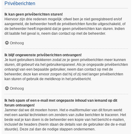
Privéberichten
Ik kan geen privéberichten sturen!
Hiervoor zijn drie redenen mogelijk: ofwel ben je niet geregistreerd en/of
aangemeld, de beheerder heeft de privéberichten functie uitgeschakeld, of
de beheerder heeft ingesteld dat je geen privéberichten kan sturen. Indien
dit laatste het geval is, neem dan contact op met de beheerder.
Omhoog
Ik blijf ongewenste privéberichten ontvangen!
Je kunt gebruikers blokkeren zodat ze je geen privéberichten meer kunnen
sturen, dit gebeurt via het gebruikerspaneel. Als je ongepaste privéberichten
ontvangt van een bepaalde gebruiker, neem dan contact op met de
beheerder, deze kan ervoor zorgen dat hij of zij niet langer privéberichten
kan sturen of gebruik de meldknop in het privébericht.
Omhoog
Ik heb spam of een e-mail met ongepaste inhoud van iemand op dit
forum ontvangen!
Jammer dat we dit moeten horen. Het e-mailformulier van dit forum werkt
met een aantal technieken om zenders van zulke berichten te traceren. Het
beste wat je kan doen is de beheerder een kopie van het bericht e-mailen,
inclusief de headers (hierin staan de details van de gebruiker die de e-mail
stuurde). Deze zal dan de nodige stappen ondernemen.