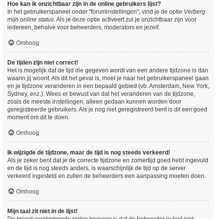
Hoe kan ik onzichtbaar zijn in de online gebruikers lijst?
In het gebruikerspaneel onder "foruminstellingen", vind je de optie
Verberg
mijn online status
. Als je deze optie activeert zul je onzichtbaar zijn voor
iedereen, behalve voor beheerders, moderators en jezelf.
Omhoog
De tijden zijn niet correct!
Het is mogelijk dat de tijd die gegeven wordt van een andere tijdzone is dan
waarin jij woont. Als dit het geval is, moet je naar het gebruikerspaneel gaan
en je tijdzone veranderen in een bepaald gebied (vb: Amsterdam, New York,
Sydney, enz.). Wees er bewust van dat het veranderen van de tijdzone,
zoals de meeste instellingen, alleen gedaan kunnen worden door
geregistreerde gebruikers. Als je nog niet geregistreerd bent is dit een goed
moment om dit te doen.
Omhoog
Ik wijzigde de tijdzone, maar de tijd is nog steeds verkeerd!
Als je zeker bent dat je de correcte tijdzone en zomertijd goed hebt ingevuld
en de tijd is nog steeds anders, is waarschijnlijk de tijd op de server
verkeerd ingesteld en zullen de beheerders een aanpassing moeten doen.
Omhoog
Mijn taal zit niet in de lijst!