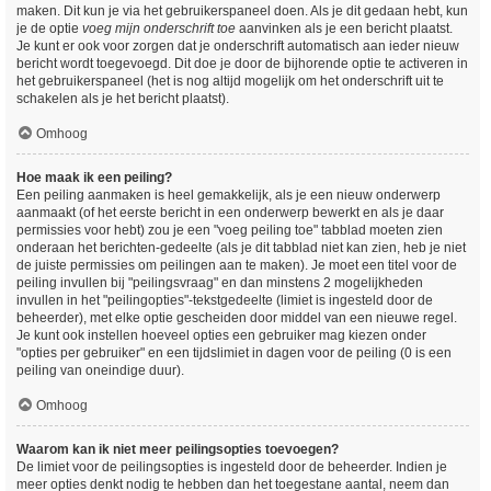
maken. Dit kun je via het gebruikerspaneel doen. Als je dit gedaan hebt, kun
je de optie
voeg mijn onderschrift toe
aanvinken als je een bericht plaatst.
Je kunt er ook voor zorgen dat je onderschrift automatisch aan ieder nieuw
bericht wordt toegevoegd. Dit doe je door de bijhorende optie te activeren in
het gebruikerspaneel (het is nog altijd mogelijk om het onderschrift uit te
schakelen als je het bericht plaatst).
Omhoog
Hoe maak ik een peiling?
Een peiling aanmaken is heel gemakkelijk, als je een nieuw onderwerp
aanmaakt (of het eerste bericht in een onderwerp bewerkt en als je daar
permissies voor hebt) zou je een "voeg peiling toe" tabblad moeten zien
onderaan het berichten-gedeelte (als je dit tabblad niet kan zien, heb je niet
de juiste permissies om peilingen aan te maken). Je moet een titel voor de
peiling invullen bij "peilingsvraag" en dan minstens 2 mogelijkheden
invullen in het "peilingopties"-tekstgedeelte (limiet is ingesteld door de
beheerder), met elke optie gescheiden door middel van een nieuwe regel.
Je kunt ook instellen hoeveel opties een gebruiker mag kiezen onder
"opties per gebruiker" en een tijdslimiet in dagen voor de peiling (0 is een
peiling van oneindige duur).
Omhoog
Waarom kan ik niet meer peilingsopties toevoegen?
De limiet voor de peilingsopties is ingesteld door de beheerder. Indien je
meer opties denkt nodig te hebben dan het toegestane aantal, neem dan