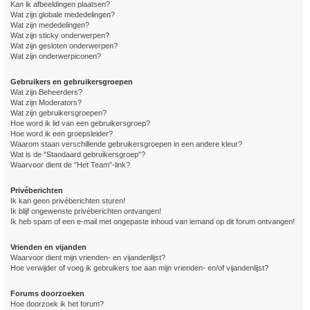
Kan ik afbeeldingen plaatsen?
Wat zijn globale mededelingen?
Wat zijn mededelingen?
Wat zijn sticky onderwerpen?
Wat zijn gesloten onderwerpen?
Wat zijn onderwerpiconen?
Gebruikers en gebruikersgroepen
Wat zijn Beheerders?
Wat zijn Moderators?
Wat zijn gebruikersgroepen?
Hoe word ik lid van een gebruikersgroep?
Hoe word ik een groepsleider?
Waarom staan verschillende gebruikersgroepen in een andere kleur?
Wat is de "Standaard gebruikersgroep"?
Waarvoor dient de "Het Team"-link?
Privéberichten
Ik kan geen privéberichten sturen!
Ik blijf ongewenste privéberichten ontvangen!
Ik heb spam of een e-mail met ongepaste inhoud van iemand op dit forum ontvangen!
Vrienden en vijanden
Waarvoor dient mijn vrienden- en vijandenlijst?
Hoe verwijder of voeg ik gebruikers toe aan mijn vrienden- en/of vijandenlijst?
Forums doorzoeken
Hoe doorzoek ik het forum?