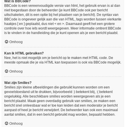
Wat is BBCode?
BBCode is een vereenvoudigde versie van html, het gebruik ervan is al dan
niet toegestaan door de beheerder (je kunt BBCode ook per bericht
uitschakelen, dit is een optie bij het plaatsen van je bericht). De syntax van
BBCode is ongeveer gelijk aan die van HTML, tags worden tussen vierkante
haakjes [ en ] geplaatst, dus niet < en >. Daarnaast geeft het een grotere
controle over hoe iets wordt weergegeven. Meer informatie omtrent BBCode
is te vinden in de handleiding die je kunt openen als je een bericht plaatst.
Omhoog
Kan ik HTML gebruiken?
Nee, het is niet mogelijk om je bericht op te maken met HTML code. De
meeste opmaak die je via HTML kan toepassen is ook via BBCode mogelijk.
Omhoog
Wat zijn Smilies?
Smilies zijn kleine afbeeldingen die gebruikt kunnen worden om een
gevoelstoestand uit te drukken, bijvoorbeeld :) betekent blij, :( betekent
ongelukkig. Alle beschikbare smilies worden weergegeven als je een
bericht plaatst. Maak geen overdadig gebruik van smilies, ze maken een
bericht snel onleesbaar wat er toe kan leiden dat een moderator je bericht
aanpast of heel je bericht verwijdert. De beheerder kan ook een maximaal
aantal smilies, dat in een bericht gebruikt mag worden, bepaald hebben.
Omhoog