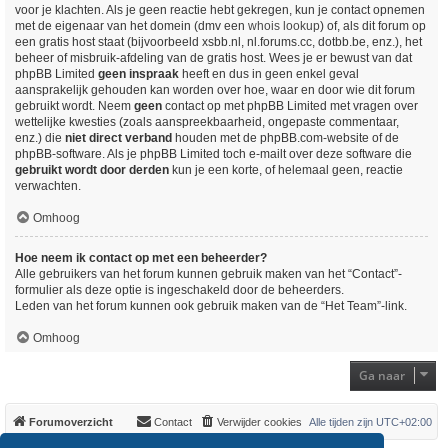
voor je klachten. Als je geen reactie hebt gekregen, kun je contact opnemen
met de eigenaar van het domein (dmv een
whois lookup
) of, als dit forum op
een gratis host staat (bijvoorbeeld xsbb.nl, nl.forums.cc, dotbb.be, enz.), het
beheer of misbruik-afdeling van de gratis host. Wees je er bewust van dat
phpBB Limited
geen inspraak
heeft en dus in geen enkel geval
aansprakelijk gehouden kan worden over hoe, waar en door wie dit forum
gebruikt wordt. Neem
geen
contact op met phpBB Limited met vragen over
wettelijke kwesties (zoals aanspreekbaarheid, ongepaste commentaar,
enz.) die
niet direct verband
houden met de phpBB.com-website of de
phpBB-software. Als je phpBB Limited toch e-mailt over deze software die
gebruikt wordt door derden
kun je een korte, of helemaal geen, reactie
verwachten.
Omhoog
Hoe neem ik contact op met een beheerder?
Alle gebruikers van het forum kunnen gebruik maken van het “Contact”-
formulier als deze optie is ingeschakeld door de beheerders.
Leden van het forum kunnen ook gebruik maken van de “Het Team”-link.
Omhoog
Ga naar
Forumoverzicht
Contact
Verwijder cookies
Alle tijden zijn
UTC+02:00