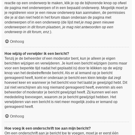
reactie op een onderwerp te maken, klik je op de bijhorende knop op ofwel
de pagina met onderwerpen of in een bepaald onderwerp. Mogelijk moet je
je registreren voor je een nieuw onderwerp kan aanmaken, de permissies
die je al dan niet hebt in het forum staan onderaan de pagina met
onderwerpen of in een onderwerp (de lijst met
je mag geen nieuwe
onderwerpen in dit forum plaatsen, je mag niet antwoorden op een
onderwerp in dit forum, enz.
).
Omhoog
Hoe wijzig of verwijder ik een bericht?
Tenzij je de beheerder of een moderator bent, kun je alleen je eigen
berichten wijzigen en verwijderen. Je kunt een bericht wijzigen (soms maar
voor een beperkte tijd nadat het geplaatst is) door te klikken op de
wijzig
knop van het desbetreffende bericht. Als er al iemand op je bericht
gereageerd heeft, komt er onderaan je bericht een klein tekstje dat zegt
hoeveel keer en wanneer je het bericht voor het laatst je gewijzigd hebt. Dit
zal niet verschijnen als nog niemand gereageerd heeft, evenmin als een
beheerder of moderator je bericht gewijzigd heeft. Zij kunnen wel een
mededeling toevoegen, waarom ze je bericht gewijzigd hebben. Het
verwijderen van een bericht is niet meer mogelijk zodra er iemand op
gereageerd heeft.
Omhoog
Hoe voeg ik een onderschrift toe aan mijn bericht?
Om een onderschrift aan je bericht toe te voegen, moet je er eerst één