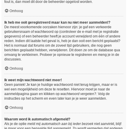
fout is, dan moet dit door de beheerder opgelost worden.
Omhoog
Ik heb me ooit geregistreerd maar kan nu niet meer aanmelden!?
De meest voorkomende oorzaken hiervoor zijn: je gaf een verkeerde
gebruikersnaam of wachtwoord op (controleer de e-mail met je registratie
gegevens) of een beheerder heeft je account verwijderd om één of andere
reden. Indien dit laatste het geval is, heb je dan ooit een bericht geplaatst?
Het is normaal dat forums om de zoveel tijd gebruikers, die nog geen
berichten geplaatst hebben, verwijderen. Dit doen ze om de database qua
omvang te verkleinen. Probeer je opnieuw te registreren en meng je in de
discussies.
Omhoog
Ik weet mijn wachtwoord niet meer!
Geen paniek! Je kan je huidige wachtwoord niet terug krijgen, maar er is
wel een mogelijkheid om deze te resetten. Hiervoor moet je naar de
aanmeldpagina gaan en klikken op
wachtwoord vergeten?
. Volg de
instructies op het scherm en even later kan je je weer aanmelden.
Omhoog
Waarom word ik automatisch afgemeld?
Als je de optie
meld mij automatisch aan bij ieder bezoek
niet aanvinkt, blijf
je maar voor een bepaalde tijd aangemeld. Zo wordt vermeden dat anderen