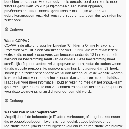
berichten te plaatsen. Hoe dan ook, als je geregistreerd bent kun je meer
functies gebruiken. Zo kun je bijvoorbeeld een avatar opgeven,
privéberichten sturen, andere gebruikers e-mailen, lid worden van
gebruikersgroepen, enz. Het registreren duurt maar even, dus we raden het
zeker aan!
Omhoog
Wat is COPPA?
COPPA is de afkorting voor het Engelse "Children’s Online Privacy and
Protection Act". Dit is een Amerikaanse wet uit 1998 die vereist dat iedere
website die mogelijk gegevens van jongeren onder de 13 jaar verzamelt,
hiervoor de toestemming heeft van de ouders. Deze toestemming moet
schriftelijk of op een andere wijze gegeven worden, zodat de ouders weten
dat de website persoonlijke gegevens van hun kind, jonger dan 13, heeft.
Indien je niet zeker bent of deze wet al dan niet op jou of de website waarop
je wil registreren van toepassing is, neem dan contact op met een juridisch
raadgever voor meer informatie. Houd er rekening mee dat het phpBB-team
geen wettelijke informatie kan verschaffen en ook niet het aanspreekpunt is
voor deze wetgeving, tenzij dit hieronder vermeld wordt.
Omhoog
Waarom kan ik niet registreren?
Mogelijk heeft de beheerder je IP-adres verbannen, of de gebruikersnaam
die je opgeeft verboden. Tevens is het mogelijk dat de beheerder de
registratie mogelijkheid heeft uitgeschakeld om zo de registratie van nieuwe