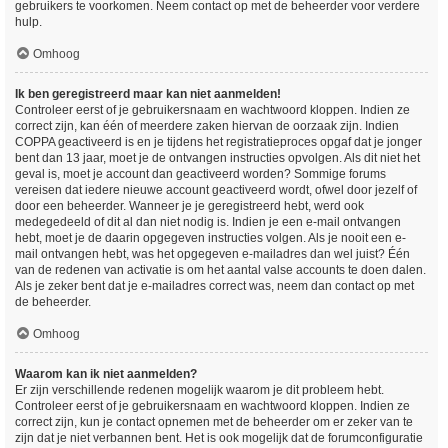
gebruikers te voorkomen. Neem contact op met de beheerder voor verdere
hulp.
Omhoog
Ik ben geregistreerd maar kan niet aanmelden!
Controleer eerst of je gebruikersnaam en wachtwoord kloppen. Indien ze
correct zijn, kan één of meerdere zaken hiervan de oorzaak zijn. Indien
COPPA geactiveerd is en je tijdens het registratieproces opgaf dat je jonger
bent dan 13 jaar, moet je de ontvangen instructies opvolgen. Als dit niet het
geval is, moet je account dan geactiveerd worden? Sommige forums
vereisen dat iedere nieuwe account geactiveerd wordt, ofwel door jezelf of
door een beheerder. Wanneer je je geregistreerd hebt, werd ook
medegedeeld of dit al dan niet nodig is. Indien je een e-mail ontvangen
hebt, moet je de daarin opgegeven instructies volgen. Als je nooit een e-
mail ontvangen hebt, was het opgegeven e-mailadres dan wel juist? Één
van de redenen van activatie is om het aantal valse accounts te doen dalen.
Als je zeker bent dat je e-mailadres correct was, neem dan contact op met
de beheerder.
Omhoog
Waarom kan ik niet aanmelden?
Er zijn verschillende redenen mogelijk waarom je dit probleem hebt.
Controleer eerst of je gebruikersnaam en wachtwoord kloppen. Indien ze
correct zijn, kun je contact opnemen met de beheerder om er zeker van te
zijn dat je niet verbannen bent. Het is ook mogelijk dat de forumconfiguratie