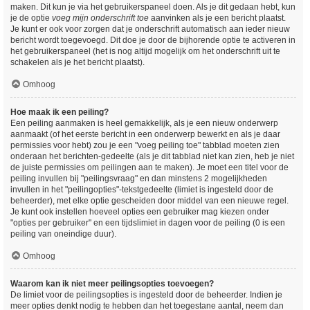
maken. Dit kun je via het gebruikerspaneel doen. Als je dit gedaan hebt, kun
je de optie
voeg mijn onderschrift toe
aanvinken als je een bericht plaatst.
Je kunt er ook voor zorgen dat je onderschrift automatisch aan ieder nieuw
bericht wordt toegevoegd. Dit doe je door de bijhorende optie te activeren in
het gebruikerspaneel (het is nog altijd mogelijk om het onderschrift uit te
schakelen als je het bericht plaatst).
Omhoog
Hoe maak ik een peiling?
Een peiling aanmaken is heel gemakkelijk, als je een nieuw onderwerp
aanmaakt (of het eerste bericht in een onderwerp bewerkt en als je daar
permissies voor hebt) zou je een "voeg peiling toe" tabblad moeten zien
onderaan het berichten-gedeelte (als je dit tabblad niet kan zien, heb je niet
de juiste permissies om peilingen aan te maken). Je moet een titel voor de
peiling invullen bij "peilingsvraag" en dan minstens 2 mogelijkheden
invullen in het "peilingopties"-tekstgedeelte (limiet is ingesteld door de
beheerder), met elke optie gescheiden door middel van een nieuwe regel.
Je kunt ook instellen hoeveel opties een gebruiker mag kiezen onder
"opties per gebruiker" en een tijdslimiet in dagen voor de peiling (0 is een
peiling van oneindige duur).
Omhoog
Waarom kan ik niet meer peilingsopties toevoegen?
De limiet voor de peilingsopties is ingesteld door de beheerder. Indien je
meer opties denkt nodig te hebben dan het toegestane aantal, neem dan