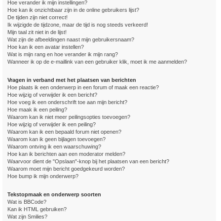
Hoe verander ik mijn instellingen?
Hoe kan ik onzichtbaar zijn in de online gebruikers lijst?
De tijden zijn niet correct!
Ik wijzigde de tijdzone, maar de tijd is nog steeds verkeerd!
Mijn taal zit niet in de lijst!
Wat zijn de afbeeldingen naast mijn gebruikersnaam?
Hoe kan ik een avatar instellen?
Wat is mijn rang en hoe verander ik mijn rang?
Wanneer ik op de e-maillink van een gebruiker klik, moet ik me aanmelden?
Vragen in verband met het plaatsen van berichten
Hoe plaats ik een onderwerp in een forum of maak een reactie?
Hoe wijzig of verwijder ik een bericht?
Hoe voeg ik een onderschrift toe aan mijn bericht?
Hoe maak ik een peiling?
Waarom kan ik niet meer peilingsopties toevoegen?
Hoe wijzig of verwijder ik een peiling?
Waarom kan ik een bepaald forum niet openen?
Waarom kan ik geen bijlagen toevoegen?
Waarom ontving ik een waarschuwing?
Hoe kan ik berichten aan een moderator melden?
Waarvoor dient de "Opslaan"-knop bij het plaatsen van een bericht?
Waarom moet mijn bericht goedgekeurd worden?
Hoe bump ik mijn onderwerp?
Tekstopmaak en onderwerp soorten
Wat is BBCode?
Kan ik HTML gebruiken?
Wat zijn Smilies?