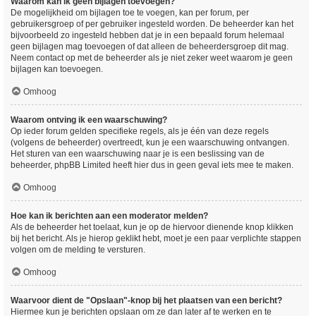
Waarom kan ik geen bijlagen toevoegen?
De mogelijkheid om bijlagen toe te voegen, kan per forum, per
gebruikersgroep of per gebruiker ingesteld worden. De beheerder kan het
bijvoorbeeld zo ingesteld hebben dat je in een bepaald forum helemaal
geen bijlagen mag toevoegen of dat alleen de beheerdersgroep dit mag.
Neem contact op met de beheerder als je niet zeker weet waarom je geen
bijlagen kan toevoegen.
Omhoog
Waarom ontving ik een waarschuwing?
Op ieder forum gelden specifieke regels, als je één van deze regels
(volgens de beheerder) overtreedt, kun je een waarschuwing ontvangen.
Het sturen van een waarschuwing naar je is een beslissing van de
beheerder, phpBB Limited heeft hier dus in geen geval iets mee te maken.
Omhoog
Hoe kan ik berichten aan een moderator melden?
Als de beheerder het toelaat, kun je op de hiervoor dienende knop klikken
bij het bericht. Als je hierop geklikt hebt, moet je een paar verplichte stappen
volgen om de melding te versturen.
Omhoog
Waarvoor dient de "Opslaan"-knop bij het plaatsen van een bericht?
Hiermee kun je berichten opslaan om ze dan later af te werken en te