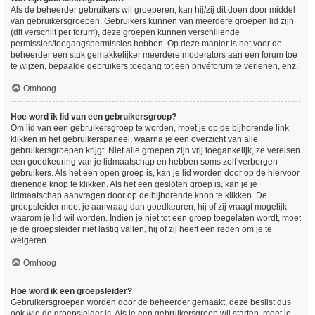
Als de beheerder gebruikers wil groeperen, kan hij/zij dit doen door middel
van gebruikersgroepen. Gebruikers kunnen van meerdere groepen lid zijn
(dit verschilt per forum), deze groepen kunnen verschillende
permissies/toegangspermissies hebben. Op deze manier is het voor de
beheerder een stuk gemakkelijker meerdere moderators aan een forum toe
te wijzen, bepaalde gebruikers toegang tot een privéforum te verlenen, enz.
Omhoog
Hoe word ik lid van een gebruikersgroep?
Om lid van een gebruikersgroep te worden, moet je op de bijhorende link
klikken in het gebruikerspaneel, waarna je een overzicht van alle
gebruikersgroepen krijgt. Niet alle groepen zijn vrij toegankelijk, ze vereisen
een goedkeuring van je lidmaatschap en hebben soms zelf verborgen
gebruikers. Als het een open groep is, kan je lid worden door op de hiervoor
dienende knop te klikken. Als het een gesloten groep is, kan je je
lidmaatschap aanvragen door op de bijhorende knop te klikken. De
groepsleider moet je aanvraag dan goedkeuren, hij of zij vraagt mogelijk
waarom je lid wil worden. Indien je niet tot een groep toegelaten wordt, moet
je de groepsleider niet lastig vallen, hij of zij heeft een reden om je te
weigeren.
Omhoog
Hoe word ik een groepsleider?
Gebruikersgroepen worden door de beheerder gemaakt, deze beslist dus
ook wie de groepsleider is. Als je een gebruikersgroep wil starten, moet je