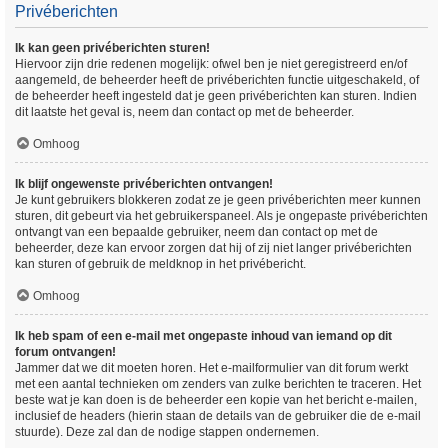
Privéberichten
Ik kan geen privéberichten sturen!
Hiervoor zijn drie redenen mogelijk: ofwel ben je niet geregistreerd en/of
aangemeld, de beheerder heeft de privéberichten functie uitgeschakeld, of
de beheerder heeft ingesteld dat je geen privéberichten kan sturen. Indien
dit laatste het geval is, neem dan contact op met de beheerder.
Omhoog
Ik blijf ongewenste privéberichten ontvangen!
Je kunt gebruikers blokkeren zodat ze je geen privéberichten meer kunnen
sturen, dit gebeurt via het gebruikerspaneel. Als je ongepaste privéberichten
ontvangt van een bepaalde gebruiker, neem dan contact op met de
beheerder, deze kan ervoor zorgen dat hij of zij niet langer privéberichten
kan sturen of gebruik de meldknop in het privébericht.
Omhoog
Ik heb spam of een e-mail met ongepaste inhoud van iemand op dit
forum ontvangen!
Jammer dat we dit moeten horen. Het e-mailformulier van dit forum werkt
met een aantal technieken om zenders van zulke berichten te traceren. Het
beste wat je kan doen is de beheerder een kopie van het bericht e-mailen,
inclusief de headers (hierin staan de details van de gebruiker die de e-mail
stuurde). Deze zal dan de nodige stappen ondernemen.