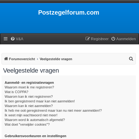
Postzegelforum.com
V&A
Registreer
Aanmelden
Z
Forumoverzicht
Veelgestelde vragen
o
Veelgestelde vragen
e
k
Aanmeld- en registratievragen
Waarom moet ik me registreren?
Wat is COPPA?
Waarom kan ik niet registreren?
Ik ben geregistreerd maar kan niet aanmelden!
Waarom kan ik niet aanmelden?
Ik heb me ooit geregistreerd maar kan nu niet meer aanmelden!?
Ik weet mijn wachtwoord niet meer!
Waarom word ik automatisch afgemeld?
Wat doet "verwijder cookies"?
Gebruikersvoorkeuren en instellingen