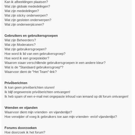
Kan ik afbeeldingen plaatsen?
Wat zijn globale mededelingen?
Wat zijn mededelingen?
Wat zijn sticky onderwerpen?
Wat zijn gesloten onderwerpen?
Wat zijn onderwerpiconen?
Gebruikers en gebruikersgroepen
Wat zijn Beheerders?
Wat zijn Moderators?
Wat zijn gebruikersgroepen?
Hoe word ik lid van een gebruikersgroep?
Hoe word ik een groepsleider?
Waarom staan verschillende gebruikersgroepen in een andere kleur?
Wat is de "Standaard gebruikersgroep"?
Waarvoor dient de "Het Team"-link?
Privéberichten
Ik kan geen privéberichten sturen!
Ik blijf ongewenste privéberichten ontvangen!
Ik heb spam of een e-mail met ongepaste inhoud van iemand op dit forum ontvangen!
Vrienden en vijanden
Waarvoor dient mijn vrienden- en vijandenlijst?
Hoe verwijder of voeg ik gebruikers toe aan mijn vrienden- en/of vijandenlijst?
Forums doorzoeken
Hoe doorzoek ik het forum?