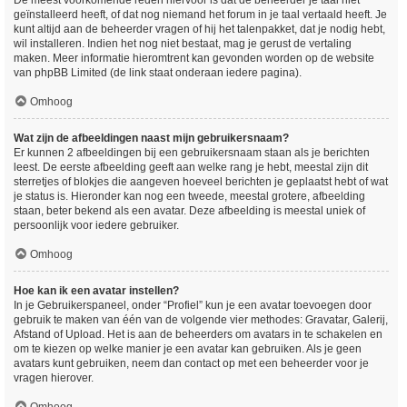
De meest voorkomende reden hiervoor is dat de beheerder je taal niet
geïnstalleerd heeft, of dat nog niemand het forum in je taal vertaald heeft. Je
kunt altijd aan de beheerder vragen of hij het talenpakket, dat je nodig hebt,
wil installeren. Indien het nog niet bestaat, mag je gerust de vertaling
maken. Meer informatie hieromtrent kan gevonden worden op de website
van phpBB Limited (de link staat onderaan iedere pagina).
Omhoog
Wat zijn de afbeeldingen naast mijn gebruikersnaam?
Er kunnen 2 afbeeldingen bij een gebruikersnaam staan als je berichten
leest. De eerste afbeelding geeft aan welke rang je hebt, meestal zijn dit
sterretjes of blokjes die aangeven hoeveel berichten je geplaatst hebt of wat
je status is. Hieronder kan nog een tweede, meestal grotere, afbeelding
staan, beter bekend als een avatar. Deze afbeelding is meestal uniek of
persoonlijk voor iedere gebruiker.
Omhoog
Hoe kan ik een avatar instellen?
In je Gebruikerspaneel, onder “Profiel” kun je een avatar toevoegen door
gebruik te maken van één van de volgende vier methodes: Gravatar, Galerij,
Afstand of Upload. Het is aan de beheerders om avatars in te schakelen en
om te kiezen op welke manier je een avatar kan gebruiken. Als je geen
avatars kunt gebruiken, neem dan contact op met een beheerder voor je
vragen hierover.