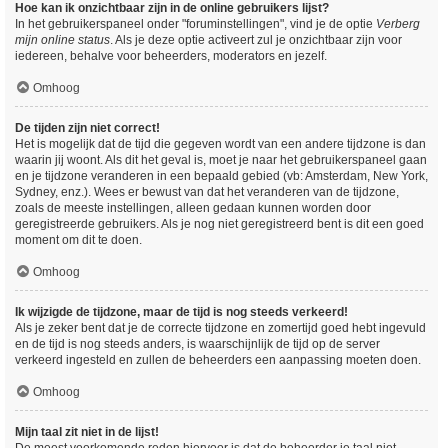
Hoe kan ik onzichtbaar zijn in de online gebruikers lijst?
In het gebruikerspaneel onder "foruminstellingen", vind je de optie
Verberg
mijn online status
. Als je deze optie activeert zul je onzichtbaar zijn voor
iedereen, behalve voor beheerders, moderators en jezelf.
Omhoog
De tijden zijn niet correct!
Het is mogelijk dat de tijd die gegeven wordt van een andere tijdzone is dan
waarin jij woont. Als dit het geval is, moet je naar het gebruikerspaneel gaan
en je tijdzone veranderen in een bepaald gebied (vb: Amsterdam, New York,
Sydney, enz.). Wees er bewust van dat het veranderen van de tijdzone,
zoals de meeste instellingen, alleen gedaan kunnen worden door
geregistreerde gebruikers. Als je nog niet geregistreerd bent is dit een goed
moment om dit te doen.
Omhoog
Ik wijzigde de tijdzone, maar de tijd is nog steeds verkeerd!
Als je zeker bent dat je de correcte tijdzone en zomertijd goed hebt ingevuld
en de tijd is nog steeds anders, is waarschijnlijk de tijd op de server
verkeerd ingesteld en zullen de beheerders een aanpassing moeten doen.
Omhoog
Mijn taal zit niet in de lijst!