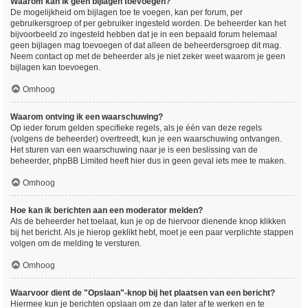
Waarom kan ik geen bijlagen toevoegen?
De mogelijkheid om bijlagen toe te voegen, kan per forum, per
gebruikersgroep of per gebruiker ingesteld worden. De beheerder kan het
bijvoorbeeld zo ingesteld hebben dat je in een bepaald forum helemaal
geen bijlagen mag toevoegen of dat alleen de beheerdersgroep dit mag.
Neem contact op met de beheerder als je niet zeker weet waarom je geen
bijlagen kan toevoegen.
Omhoog
Waarom ontving ik een waarschuwing?
Op ieder forum gelden specifieke regels, als je één van deze regels
(volgens de beheerder) overtreedt, kun je een waarschuwing ontvangen.
Het sturen van een waarschuwing naar je is een beslissing van de
beheerder, phpBB Limited heeft hier dus in geen geval iets mee te maken.
Omhoog
Hoe kan ik berichten aan een moderator melden?
Als de beheerder het toelaat, kun je op de hiervoor dienende knop klikken
bij het bericht. Als je hierop geklikt hebt, moet je een paar verplichte stappen
volgen om de melding te versturen.
Omhoog
Waarvoor dient de "Opslaan"-knop bij het plaatsen van een bericht?
Hiermee kun je berichten opslaan om ze dan later af te werken en te