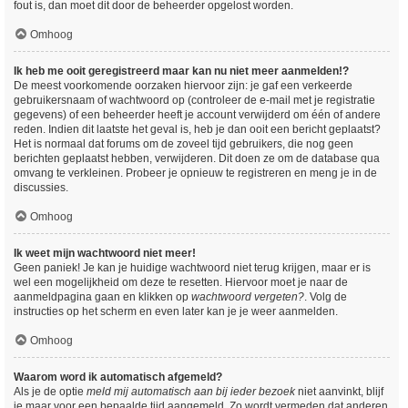
fout is, dan moet dit door de beheerder opgelost worden.
Omhoog
Ik heb me ooit geregistreerd maar kan nu niet meer aanmelden!?
De meest voorkomende oorzaken hiervoor zijn: je gaf een verkeerde
gebruikersnaam of wachtwoord op (controleer de e-mail met je registratie
gegevens) of een beheerder heeft je account verwijderd om één of andere
reden. Indien dit laatste het geval is, heb je dan ooit een bericht geplaatst?
Het is normaal dat forums om de zoveel tijd gebruikers, die nog geen
berichten geplaatst hebben, verwijderen. Dit doen ze om de database qua
omvang te verkleinen. Probeer je opnieuw te registreren en meng je in de
discussies.
Omhoog
Ik weet mijn wachtwoord niet meer!
Geen paniek! Je kan je huidige wachtwoord niet terug krijgen, maar er is
wel een mogelijkheid om deze te resetten. Hiervoor moet je naar de
aanmeldpagina gaan en klikken op
wachtwoord vergeten?
. Volg de
instructies op het scherm en even later kan je je weer aanmelden.
Omhoog
Waarom word ik automatisch afgemeld?
Als je de optie
meld mij automatisch aan bij ieder bezoek
niet aanvinkt, blijf
je maar voor een bepaalde tijd aangemeld. Zo wordt vermeden dat anderen