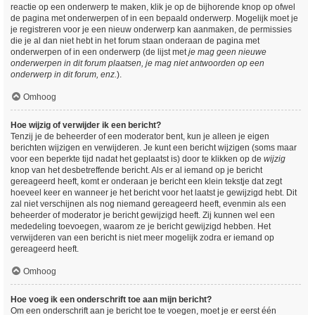
reactie op een onderwerp te maken, klik je op de bijhorende knop op ofwel
de pagina met onderwerpen of in een bepaald onderwerp. Mogelijk moet je
je registreren voor je een nieuw onderwerp kan aanmaken, de permissies
die je al dan niet hebt in het forum staan onderaan de pagina met
onderwerpen of in een onderwerp (de lijst met
je mag geen nieuwe
onderwerpen in dit forum plaatsen, je mag niet antwoorden op een
onderwerp in dit forum, enz.
).
Omhoog
Hoe wijzig of verwijder ik een bericht?
Tenzij je de beheerder of een moderator bent, kun je alleen je eigen
berichten wijzigen en verwijderen. Je kunt een bericht wijzigen (soms maar
voor een beperkte tijd nadat het geplaatst is) door te klikken op de
wijzig
knop van het desbetreffende bericht. Als er al iemand op je bericht
gereageerd heeft, komt er onderaan je bericht een klein tekstje dat zegt
hoeveel keer en wanneer je het bericht voor het laatst je gewijzigd hebt. Dit
zal niet verschijnen als nog niemand gereageerd heeft, evenmin als een
beheerder of moderator je bericht gewijzigd heeft. Zij kunnen wel een
mededeling toevoegen, waarom ze je bericht gewijzigd hebben. Het
verwijderen van een bericht is niet meer mogelijk zodra er iemand op
gereageerd heeft.
Omhoog
Hoe voeg ik een onderschrift toe aan mijn bericht?
Om een onderschrift aan je bericht toe te voegen, moet je er eerst één