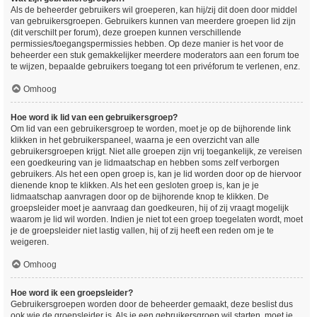
Als de beheerder gebruikers wil groeperen, kan hij/zij dit doen door middel
van gebruikersgroepen. Gebruikers kunnen van meerdere groepen lid zijn
(dit verschilt per forum), deze groepen kunnen verschillende
permissies/toegangspermissies hebben. Op deze manier is het voor de
beheerder een stuk gemakkelijker meerdere moderators aan een forum toe
te wijzen, bepaalde gebruikers toegang tot een privéforum te verlenen, enz.
Omhoog
Hoe word ik lid van een gebruikersgroep?
Om lid van een gebruikersgroep te worden, moet je op de bijhorende link
klikken in het gebruikerspaneel, waarna je een overzicht van alle
gebruikersgroepen krijgt. Niet alle groepen zijn vrij toegankelijk, ze vereisen
een goedkeuring van je lidmaatschap en hebben soms zelf verborgen
gebruikers. Als het een open groep is, kan je lid worden door op de hiervoor
dienende knop te klikken. Als het een gesloten groep is, kan je je
lidmaatschap aanvragen door op de bijhorende knop te klikken. De
groepsleider moet je aanvraag dan goedkeuren, hij of zij vraagt mogelijk
waarom je lid wil worden. Indien je niet tot een groep toegelaten wordt, moet
je de groepsleider niet lastig vallen, hij of zij heeft een reden om je te
weigeren.
Omhoog
Hoe word ik een groepsleider?
Gebruikersgroepen worden door de beheerder gemaakt, deze beslist dus
ook wie de groepsleider is. Als je een gebruikersgroep wil starten, moet je