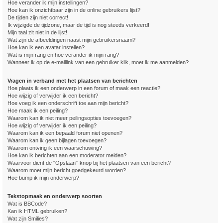
Hoe verander ik mijn instellingen?
Hoe kan ik onzichtbaar zijn in de online gebruikers lijst?
De tijden zijn niet correct!
Ik wijzigde de tijdzone, maar de tijd is nog steeds verkeerd!
Mijn taal zit niet in de lijst!
Wat zijn de afbeeldingen naast mijn gebruikersnaam?
Hoe kan ik een avatar instellen?
Wat is mijn rang en hoe verander ik mijn rang?
Wanneer ik op de e-maillink van een gebruiker klik, moet ik me aanmelden?
Vragen in verband met het plaatsen van berichten
Hoe plaats ik een onderwerp in een forum of maak een reactie?
Hoe wijzig of verwijder ik een bericht?
Hoe voeg ik een onderschrift toe aan mijn bericht?
Hoe maak ik een peiling?
Waarom kan ik niet meer peilingsopties toevoegen?
Hoe wijzig of verwijder ik een peiling?
Waarom kan ik een bepaald forum niet openen?
Waarom kan ik geen bijlagen toevoegen?
Waarom ontving ik een waarschuwing?
Hoe kan ik berichten aan een moderator melden?
Waarvoor dient de "Opslaan"-knop bij het plaatsen van een bericht?
Waarom moet mijn bericht goedgekeurd worden?
Hoe bump ik mijn onderwerp?
Tekstopmaak en onderwerp soorten
Wat is BBCode?
Kan ik HTML gebruiken?
Wat zijn Smilies?