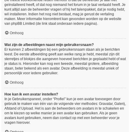
De meest voorkomende reden hiervoor is dat de beheerder je taal niet
geïnstalleerd heeft, of dat nog niemand het forum in je taal vertaald heeft. Je
kunt altijd aan de beheerder vragen of hij het talenpakket, dat je nodig hebt,
wil installeren. Indien het nog niet bestaat, mag je gerust de vertaling
maken. Meer informatie hieromtrent kan gevonden worden op de website
van phpBB Limited (de link staat onderaan iedere pagina).
Omhoog
Wat zijn de afbeeldingen naast mijn gebruikersnaam?
Er kunnen 2 afbeeldingen bij een gebruikersnaam staan als je berichten
leest. De eerste afbeelding geeft aan welke rang je hebt, meestal zijn dit
sterretjes of blokjes die aangeven hoeveel berichten je geplaatst hebt of wat
je status is. Hieronder kan nog een tweede, meestal grotere, afbeelding
staan, beter bekend als een avatar. Deze afbeelding is meestal uniek of
persoonlijk voor iedere gebruiker.
Omhoog
Hoe kan ik een avatar instellen?
In je Gebruikerspaneel, onder “Profiel” kun je een avatar toevoegen door
gebruik te maken van één van de volgende vier methodes: Gravatar, Galerij,
Afstand of Upload. Het is aan de beheerders om avatars in te schakelen en
om te kiezen op welke manier je een avatar kan gebruiken. Als je geen
avatars kunt gebruiken, neem dan contact op met een beheerder voor je
vragen hierover.