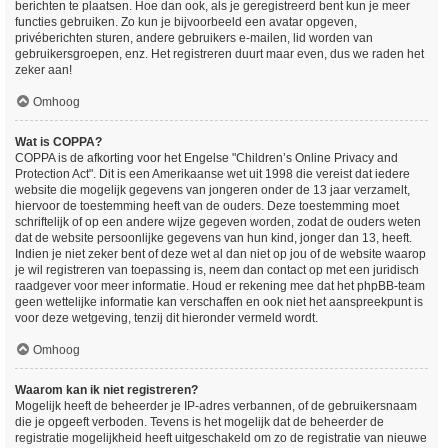
berichten te plaatsen. Hoe dan ook, als je geregistreerd bent kun je meer
functies gebruiken. Zo kun je bijvoorbeeld een avatar opgeven,
privéberichten sturen, andere gebruikers e-mailen, lid worden van
gebruikersgroepen, enz. Het registreren duurt maar even, dus we raden het
zeker aan!
Omhoog
Wat is COPPA?
COPPA is de afkorting voor het Engelse "Children’s Online Privacy and
Protection Act". Dit is een Amerikaanse wet uit 1998 die vereist dat iedere
website die mogelijk gegevens van jongeren onder de 13 jaar verzamelt,
hiervoor de toestemming heeft van de ouders. Deze toestemming moet
schriftelijk of op een andere wijze gegeven worden, zodat de ouders weten
dat de website persoonlijke gegevens van hun kind, jonger dan 13, heeft.
Indien je niet zeker bent of deze wet al dan niet op jou of de website waarop
je wil registreren van toepassing is, neem dan contact op met een juridisch
raadgever voor meer informatie. Houd er rekening mee dat het phpBB-team
geen wettelijke informatie kan verschaffen en ook niet het aanspreekpunt is
voor deze wetgeving, tenzij dit hieronder vermeld wordt.
Omhoog
Waarom kan ik niet registreren?
Mogelijk heeft de beheerder je IP-adres verbannen, of de gebruikersnaam
die je opgeeft verboden. Tevens is het mogelijk dat de beheerder de
registratie mogelijkheid heeft uitgeschakeld om zo de registratie van nieuwe