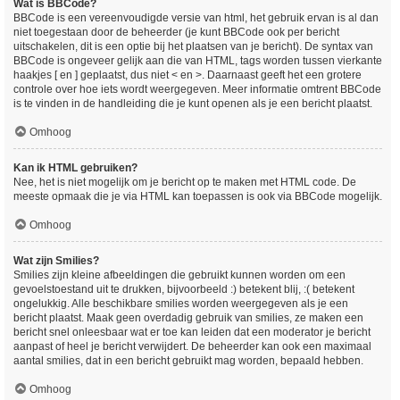
Wat is BBCode?
BBCode is een vereenvoudigde versie van html, het gebruik ervan is al dan
niet toegestaan door de beheerder (je kunt BBCode ook per bericht
uitschakelen, dit is een optie bij het plaatsen van je bericht). De syntax van
BBCode is ongeveer gelijk aan die van HTML, tags worden tussen vierkante
haakjes [ en ] geplaatst, dus niet < en >. Daarnaast geeft het een grotere
controle over hoe iets wordt weergegeven. Meer informatie omtrent BBCode
is te vinden in de handleiding die je kunt openen als je een bericht plaatst.
Omhoog
Kan ik HTML gebruiken?
Nee, het is niet mogelijk om je bericht op te maken met HTML code. De
meeste opmaak die je via HTML kan toepassen is ook via BBCode mogelijk.
Omhoog
Wat zijn Smilies?
Smilies zijn kleine afbeeldingen die gebruikt kunnen worden om een
gevoelstoestand uit te drukken, bijvoorbeeld :) betekent blij, :( betekent
ongelukkig. Alle beschikbare smilies worden weergegeven als je een
bericht plaatst. Maak geen overdadig gebruik van smilies, ze maken een
bericht snel onleesbaar wat er toe kan leiden dat een moderator je bericht
aanpast of heel je bericht verwijdert. De beheerder kan ook een maximaal
aantal smilies, dat in een bericht gebruikt mag worden, bepaald hebben.
Omhoog