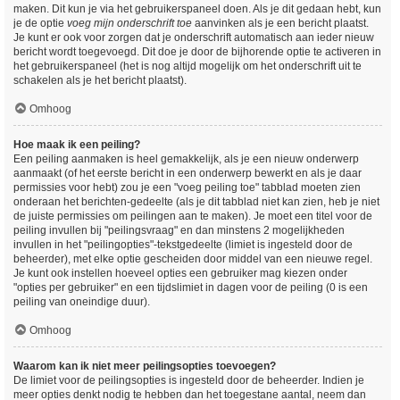
maken. Dit kun je via het gebruikerspaneel doen. Als je dit gedaan hebt, kun
je de optie
voeg mijn onderschrift toe
aanvinken als je een bericht plaatst.
Je kunt er ook voor zorgen dat je onderschrift automatisch aan ieder nieuw
bericht wordt toegevoegd. Dit doe je door de bijhorende optie te activeren in
het gebruikerspaneel (het is nog altijd mogelijk om het onderschrift uit te
schakelen als je het bericht plaatst).
Omhoog
Hoe maak ik een peiling?
Een peiling aanmaken is heel gemakkelijk, als je een nieuw onderwerp
aanmaakt (of het eerste bericht in een onderwerp bewerkt en als je daar
permissies voor hebt) zou je een "voeg peiling toe" tabblad moeten zien
onderaan het berichten-gedeelte (als je dit tabblad niet kan zien, heb je niet
de juiste permissies om peilingen aan te maken). Je moet een titel voor de
peiling invullen bij "peilingsvraag" en dan minstens 2 mogelijkheden
invullen in het "peilingopties"-tekstgedeelte (limiet is ingesteld door de
beheerder), met elke optie gescheiden door middel van een nieuwe regel.
Je kunt ook instellen hoeveel opties een gebruiker mag kiezen onder
"opties per gebruiker" en een tijdslimiet in dagen voor de peiling (0 is een
peiling van oneindige duur).
Omhoog
Waarom kan ik niet meer peilingsopties toevoegen?
De limiet voor de peilingsopties is ingesteld door de beheerder. Indien je
meer opties denkt nodig te hebben dan het toegestane aantal, neem dan