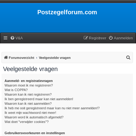
Postzegelforum.com
V&A
Registreer
Aanmelden
Z
Forumoverzicht
Veelgestelde vragen
o
Veelgestelde vragen
e
k
Aanmeld- en registratievragen
Waarom moet ik me registreren?
Wat is COPPA?
Waarom kan ik niet registreren?
Ik ben geregistreerd maar kan niet aanmelden!
Waarom kan ik niet aanmelden?
Ik heb me ooit geregistreerd maar kan nu niet meer aanmelden!?
Ik weet mijn wachtwoord niet meer!
Waarom word ik automatisch afgemeld?
Wat doet "verwijder cookies"?
Gebruikersvoorkeuren en instellingen