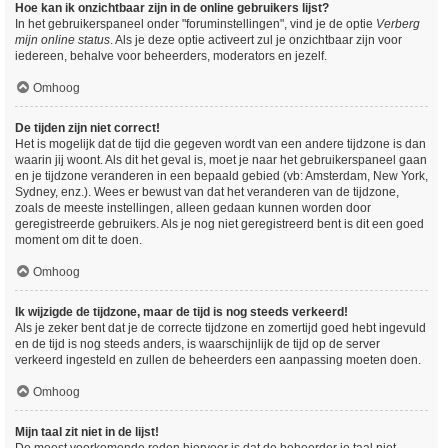
Hoe kan ik onzichtbaar zijn in de online gebruikers lijst?
In het gebruikerspaneel onder "foruminstellingen", vind je de optie
Verberg
mijn online status
. Als je deze optie activeert zul je onzichtbaar zijn voor
iedereen, behalve voor beheerders, moderators en jezelf.
Omhoog
De tijden zijn niet correct!
Het is mogelijk dat de tijd die gegeven wordt van een andere tijdzone is dan
waarin jij woont. Als dit het geval is, moet je naar het gebruikerspaneel gaan
en je tijdzone veranderen in een bepaald gebied (vb: Amsterdam, New York,
Sydney, enz.). Wees er bewust van dat het veranderen van de tijdzone,
zoals de meeste instellingen, alleen gedaan kunnen worden door
geregistreerde gebruikers. Als je nog niet geregistreerd bent is dit een goed
moment om dit te doen.
Omhoog
Ik wijzigde de tijdzone, maar de tijd is nog steeds verkeerd!
Als je zeker bent dat je de correcte tijdzone en zomertijd goed hebt ingevuld
en de tijd is nog steeds anders, is waarschijnlijk de tijd op de server
verkeerd ingesteld en zullen de beheerders een aanpassing moeten doen.
Omhoog
Mijn taal zit niet in de lijst!