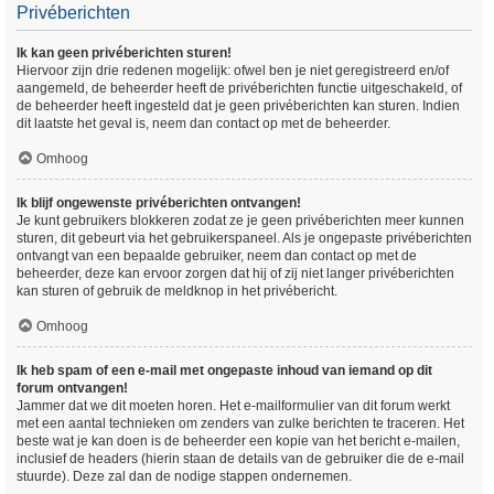
Privéberichten
Ik kan geen privéberichten sturen!
Hiervoor zijn drie redenen mogelijk: ofwel ben je niet geregistreerd en/of
aangemeld, de beheerder heeft de privéberichten functie uitgeschakeld, of
de beheerder heeft ingesteld dat je geen privéberichten kan sturen. Indien
dit laatste het geval is, neem dan contact op met de beheerder.
Omhoog
Ik blijf ongewenste privéberichten ontvangen!
Je kunt gebruikers blokkeren zodat ze je geen privéberichten meer kunnen
sturen, dit gebeurt via het gebruikerspaneel. Als je ongepaste privéberichten
ontvangt van een bepaalde gebruiker, neem dan contact op met de
beheerder, deze kan ervoor zorgen dat hij of zij niet langer privéberichten
kan sturen of gebruik de meldknop in het privébericht.
Omhoog
Ik heb spam of een e-mail met ongepaste inhoud van iemand op dit
forum ontvangen!
Jammer dat we dit moeten horen. Het e-mailformulier van dit forum werkt
met een aantal technieken om zenders van zulke berichten te traceren. Het
beste wat je kan doen is de beheerder een kopie van het bericht e-mailen,
inclusief de headers (hierin staan de details van de gebruiker die de e-mail
stuurde). Deze zal dan de nodige stappen ondernemen.