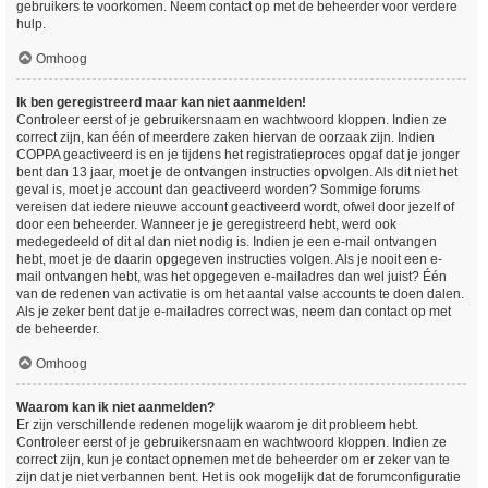
gebruikers te voorkomen. Neem contact op met de beheerder voor verdere
hulp.
Omhoog
Ik ben geregistreerd maar kan niet aanmelden!
Controleer eerst of je gebruikersnaam en wachtwoord kloppen. Indien ze
correct zijn, kan één of meerdere zaken hiervan de oorzaak zijn. Indien
COPPA geactiveerd is en je tijdens het registratieproces opgaf dat je jonger
bent dan 13 jaar, moet je de ontvangen instructies opvolgen. Als dit niet het
geval is, moet je account dan geactiveerd worden? Sommige forums
vereisen dat iedere nieuwe account geactiveerd wordt, ofwel door jezelf of
door een beheerder. Wanneer je je geregistreerd hebt, werd ook
medegedeeld of dit al dan niet nodig is. Indien je een e-mail ontvangen
hebt, moet je de daarin opgegeven instructies volgen. Als je nooit een e-
mail ontvangen hebt, was het opgegeven e-mailadres dan wel juist? Één
van de redenen van activatie is om het aantal valse accounts te doen dalen.
Als je zeker bent dat je e-mailadres correct was, neem dan contact op met
de beheerder.
Omhoog
Waarom kan ik niet aanmelden?
Er zijn verschillende redenen mogelijk waarom je dit probleem hebt.
Controleer eerst of je gebruikersnaam en wachtwoord kloppen. Indien ze
correct zijn, kun je contact opnemen met de beheerder om er zeker van te
zijn dat je niet verbannen bent. Het is ook mogelijk dat de forumconfiguratie