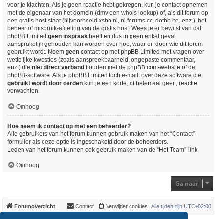
voor je klachten. Als je geen reactie hebt gekregen, kun je contact opnemen
met de eigenaar van het domein (dmv een
whois lookup
) of, als dit forum op
een gratis host staat (bijvoorbeeld xsbb.nl, nl.forums.cc, dotbb.be, enz.), het
beheer of misbruik-afdeling van de gratis host. Wees je er bewust van dat
phpBB Limited
geen inspraak
heeft en dus in geen enkel geval
aansprakelijk gehouden kan worden over hoe, waar en door wie dit forum
gebruikt wordt. Neem
geen
contact op met phpBB Limited met vragen over
wettelijke kwesties (zoals aanspreekbaarheid, ongepaste commentaar,
enz.) die
niet direct verband
houden met de phpBB.com-website of de
phpBB-software. Als je phpBB Limited toch e-mailt over deze software die
gebruikt wordt door derden
kun je een korte, of helemaal geen, reactie
verwachten.
Omhoog
Hoe neem ik contact op met een beheerder?
Alle gebruikers van het forum kunnen gebruik maken van het “Contact”-
formulier als deze optie is ingeschakeld door de beheerders.
Leden van het forum kunnen ook gebruik maken van de “Het Team”-link.
Omhoog
Ga naar
Forumoverzicht
Contact
Verwijder cookies
Alle tijden zijn
UTC+02:00