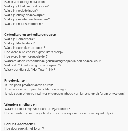
Kan ik afbeeldingen plaatsen?
Wat zijn globale mededelingen?
Wat zijn mededelingen?
Wat zijn sticky onderwerpen?
Wat zijn gesloten onderwerpen?
Wat zijn onderwerpiconen?
Gebruikers en gebruikersgroepen
Wat zijn Beheerders?
Wat zijn Moderators?
Wat zijn gebruikersgroepen?
Hoe word ik lid van een gebruikersgroep?
Hoe word ik een groepsleider?
Waarom staan verschillende gebruikersgroepen in een andere kleur?
Wat is de "Standaard gebruikersgroep"?
Waarvoor dient de "Het Team"-link?
Privéberichten
Ik kan geen privéberichten sturen!
Ik blijf ongewenste privéberichten ontvangen!
Ik heb spam of een e-mail met ongepaste inhoud van iemand op dit forum ontvangen!
Vrienden en vijanden
Waarvoor dient mijn vrienden- en vijandenlijst?
Hoe verwijder of voeg ik gebruikers toe aan mijn vrienden- en/of vijandenlijst?
Forums doorzoeken
Hoe doorzoek ik het forum?